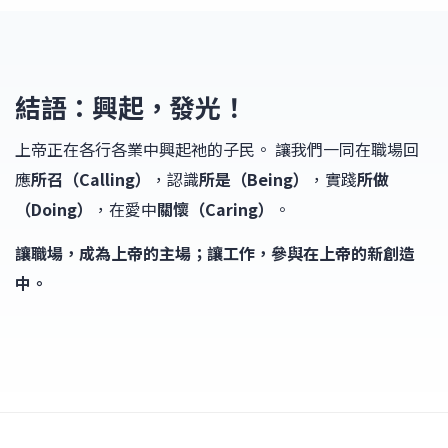
結語：興起，發光！
上帝正在各行各業中興起祂的子民。 讓我們一同在職場回
應
所召（Calling）
，認識
所是（Being）
，實踐
所做
（Doing）
，在愛中
關懷（Caring）
。
讓職場，成為上帝的主場；讓工作，參與在上帝的新創造
中。