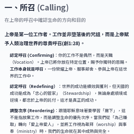
一、所召
(Calling)
在上帝的呼召中確認生命的方向和目的
上帝是第一位工作者。工作並非墮落後的咒詛，而是上帝賦
予人類治理世界的尊貴呼召(創1:28)。
認定呼召 (Confirming)
：你的工作不是偶然，而是天職
（Vocation）。上帝已將你放在特定位置，賜予你獨特的恩賜。
工作本身就是呼召
，一份榮耀上帝、服事鄰舍、參與上帝在這世
界的工作中。
認定呼召（Redefining）
：世界的成功是績效與獲利，但天國的
成功是成為「忠心的管家」（Stewardship），無論身處順境或
逆境，都忠於上帝的託付，這才是真正的成功。
調整次序 (Reordering)
：跟隨耶穌意味著要學習「撇下」，這
不是指放棄工作，而是調整生命的優先次序。當我們從「為己賺
取」轉向「愛上帝愛人」，並將工作視為敬拜（worship）與事
奉（ministry）時，我們的生命就在其中成熟與完全。