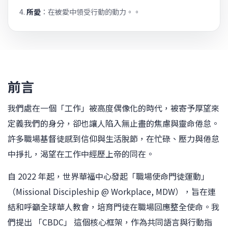
所愛
：在被愛中領受行動的動力。。
前言
我們處在一個「工作」被高度偶像化的時代，被寄予厚望來
定義我們的身分，卻也讓人陷入無止盡的焦慮與靈命倦怠。
許多職場基督徒感到信仰與生活脫節，在忙碌、壓力與倦怠
中掙扎，渴望在工作中經歷上帝的同在。
自 2022 年起，世界華福中心發起「職場使命門徒運動」
（Missional Discipleship @ Workplace, MDW），旨在連
結和呼籲全球華人教會，培育門徒在職場回應整全使命。我
們提出 「CBDC」 這個核心框架，作為共同語言與行動指