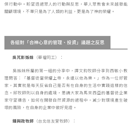
保行動中。盼望透過眾人的行動與反思，華人眾教會未來越發能
關顧環境，不單只是為了人類的利益，更是為了神的榮耀。
各組對「合神心意的管理、投資」議題之反思
吳芃影姊妹
（華福同工）：
吳姊妹所屬的第一組的分享中，譚文鈞牧師分享到西敏小教
理問答：「基督徒當榮耀上帝，永遠以他為樂。」作為一位好管
家，其實就是每天反省自己是否有在自身的生活中實踐這樣的信
念。邱牧師則以自身的處境，懇請大家為馬來西亞的基督徒企業
家守望禱告，如何在開發自然資源的過程中，減少對環境產生破
壞的風險，在自身的企業中做好見證。
鍾興政牧師
（台北信友堂牧師）：