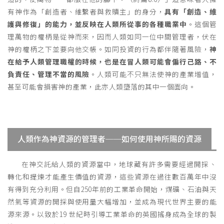
有神作為「創造者、維繫者與救贖主」的身分，
具有「創造、維
護與修復」的能力，並反映在人類所從事的各種職業中
。這個管
理萬物的權柄是從神而來，因而人類如同一位中間管理者，伏在
神的權柄之下並要向他交帳。如同投資的行為都伴隨著風險，
神
在給予人類管理職權的時候，也是在冒人類可能會偏行己路、不
負責任、管理不當的風險
。人類可能不只無法使神的產業增值，
甚至可能會損害神的產業，此亦人類墮落的其中一個面向。
人類作為神資源的管理者──如何使用神所賜的資源
在神交託給人類的資源當中，地球藏有許多需要經過開採、
轉化和提煉才能產生價值的資源，這些資源在過往數百萬年中沒
有得到充分利用。但自250年前的工業革命開始，煤礦、石油與天
然氣等資源的開採與使用量大幅增加，並成為現代世界主要的能
源來源。以致於19 世紀時引導工業革命的英國搖身成為全球的製