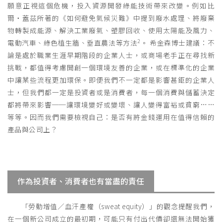
願意正視這個危機，投入資源開發綠能技術帶來改變。例如比
爾‧蓋茲所著的《如何避免氣候災難》中提到廢水處理、將廢棄
物轉製成能源、解決工業廢氣、塑膠回收、使用太陽能及風力、
2
電動汽車、綠色植生牆、垂直農法等方法
。 希金森博士建議：不
論是處於職業生涯早期階段的企業人士，或商場老手正在尋找新
挑戰，都值得考慮開創一個環境友善的企業，或在標準化的企業
中讓某些流程更加環保。即便我們不一定都是影響甚鉅的企業人
士，但我們都一定是投資者或是消費者，每一個消費與儲蓄決定
都將帶來影響──讓環境變好或變壞、讓人變得富裕或貧窮……
等等。因而我們需要檢視自己：是否有將金錢運用在值得信賴的
產品與公司上？
作為投資者、消費者也有當盡的責任
「勞動增值／血汗產權（sweat equity）」的觀念提醒我們，
在一個新公司成立的最初期，可能只有付出代價卻還無法開始獲