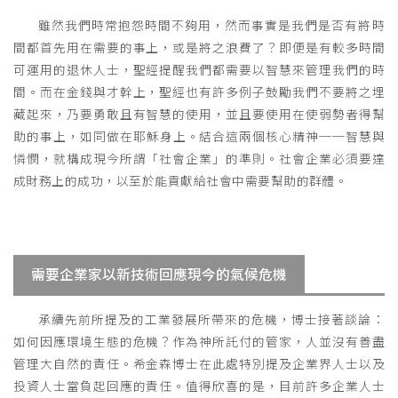
雖然我們時常抱怨時間不夠用，然而事實是我們是否有將時
間都首先用在需要的事上，或是將之浪費了？即便是有較多時間
可運用的退休人士，聖經提醒我們都需要以智慧來管理我們的時
間。而在金錢與才幹上，聖經也有許多例子鼓勵我們不要將之埋
藏起來，乃要勇敢且有智慧的使用，並且要使用在使弱勢者得幫
助的事上，如同做在耶穌身上。結合這兩個核心精神──智慧與
憐憫，就構成現今所謂「社會企業」的準則。社會企業必須要達
成財務上的成功，以至於能貢獻給社會中需要幫助的群體。
需要企業家以新技術回應現今的氣候危機
承續先前所提及的工業發展所帶來的危機，博士接著談論：
如何因應環境生態的危機？作為神所託付的管家，人並沒有善盡
管理大自然的責任。希金森博士在此處特別提及企業界人士以及
投資人士當負起回應的責任。值得欣喜的是，目前許多企業人士