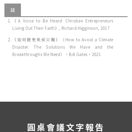
註
《A Voice to Be Heard: Christian Entrepreneurs
Living Out Their Faith》, Richard Higginson, 2017
《如何避免氣候災難》（How to Avoid a Climate
Disaster: The Solutions We Have and the
Breakthroughs We Need），Bill Gates，2021
圓桌會議文字報告