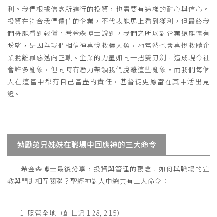
利。我們根據信念所進行的投資，也需要有這樣的耐心與信心。
投資在符合我們價值的企業，不代表能馬上看到獲利，但最終我
們將能看到報償。希金森博士說到，我們之所以對企業還能懷有
盼望，是因為我們相信神喜悅救贖人類，祂當然也會喜悅救贖企
業脫離罪惡邁向正軌。企業的力量如同一把雙刃劍，造成現今社
會許多亂象，但同時有潛力帶領我們脫離這些亂象。而我們每個
人在這當中都有自己當盡的責任，基督徒更應當在其中活出見
證。
勉勵弟兄姊妹在職場中回應神的三大命令
希金森博士最後分享，投資與管理的觀念，如何與職場的宣
教與門訓相互關聯？聖經神對人中總共有三大命令：
1. 照管全地（創世記 1:28, 2:15）