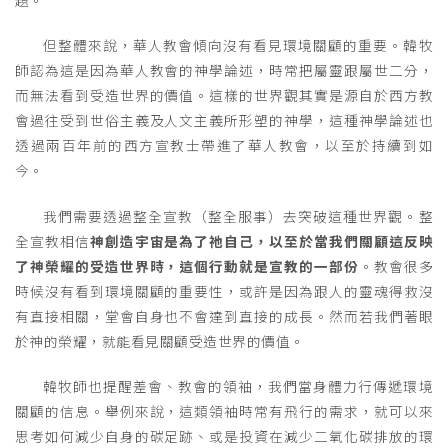
但整體來說，華人教會傾向沒有看見環境關顧的重要。韓牧
師認為這是因為華人教會的神學論述，時常把屬靈跟屬世二分，
而無法看到受造世界的價值。這樣的世界觀其實是源自於西方教
會過往受到世俗主義及人文主義所形塑的神學，這種神學論述也
透過兩百年前的西方宣教士帶進了華人教會，以至於持續到如
今。
我們需要透過整全宣教（整全服事）去突破這種世界觀。整
全宣教相信
神創造宇宙是為了祂自己，以至於當我們關顧這反映
了神榮耀的受造世界時，這個行動就是宣教的一部份
。教會很多
時候沒有看到環境關顧的重要性，或許是因為跟人的靈魂得救沒
有直接相關，堂會自身也不會達到直接的成長。然而若我們著眼
於神的榮耀，就能看見關顧受造世界的價值。
韓牧師也提醒差會、教會的領袖，我們當身體力行傳遞環境
關顧的信息。舉例來說，這類領袖時常有飛行的需求，就可以來
思考如何減少自身的碳足跡、或是投資在減少二氧化碳排放的環