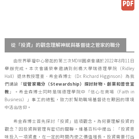
從「投資」的觀念理解神賦與基督徒之管家的職分
由世界華福中心發起的第三次MDW圓桌會議於2022年8月11日
舉辦完成。本次會議榮幸邀請到劍橋大學瑞德理學院（Ridley
Hall）退休教授理查．希金森博士（Dr. Richard Higginson）為我
們講論「
從管家職分（Stewardship）探討財物、創業和普世宣
教
」。希金森博士同時是瑞德理學院中「信心在商場（Faith in
Business）」事工的總監，致力於幫助職場基督徒在艱困的環境
中活出信仰。
希金森博士首先探討「投資」這項觀念。為何要理解投資的
觀念？因投資與管理有密切的關聯。維基百科中提出：「投資意
味投入一項資產，在一定的時間內使之價值增長。投資需要付出