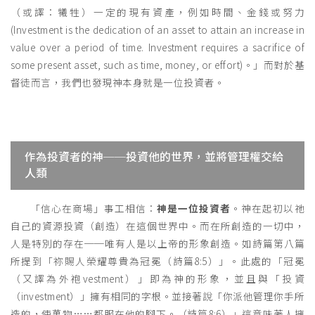
（或譯：犧牲）一定的現有資產，例如時間、金錢或努力
(Investment is the dedication of an asset to attain an increase in
value over a period of time. Investment requires a sacrifice of
some present asset, such as time, money, or effort)。」而對於基
督徒而言，我們也發現神本身就是一位投資者。
作為投資者的神──投資他的世界，並將管理權交給
人類
「信心在商場」事工相信：
神是一位投資者
。神在起初以祂
自己的資源投資（創造）在這個世界中。而在所創造的一切中，
人是特別的存在──唯有人是以上帝的形象創造。如詩篇第八篇
所提到「祢賜人榮耀尊貴為冠冕（詩篇8:5）」。此處的「冠冕
（又譯為外袍vestment）」即為神的形象，並且與「投資
（investment）」擁有相同的字根。並接著說「你派他管理你手所
造的，使萬物……都服在他的腳下。（詩篇8:6）」這意味著人擁