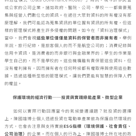
或公家的公司企業，諸如政府、醫院、公司、學校……都需要蒐
集與經營人們數位化的資訊。在過往大眾對資料的所有權沒有那
麼理解，我們可能認為蒐集資訊的單位握有資訊的所有權，但這
樣的管理模式將產生許多侵權的問題。如今在「資料治理模式」
當中，我們會視
這些單位僅僅是資料的保管者而非擁有者
。舉例
來說，旅行紀錄，是旅客個人的而不是航空公司的；消費紀錄與
信用卡資訊，是消費者的而非銀行與金融業界的；學生的作業是
學生自己的，而不是學校的。這些機構雖有責保管這些資料，但
沒有權利擁有，因而擁有者在任何時候都有權取得與使用這些數
據。透過這種新型態的管理模式，讓我們更能有智慧的保障人們
的權益。
保護環境的經濟行動──投資與實踐綠能產業、微型企業
如何以實際行動回應當今的氣候變遷議題？就投資的選擇
上，陳國雄博士個人透過投資在電動車產業做為保護自然環境的
方式，也會去注意與支持實施
ESG指標（環境保護、社會責任、
公司治理）
的企業。而在個人的行為上，陳國雄博士所在地的政