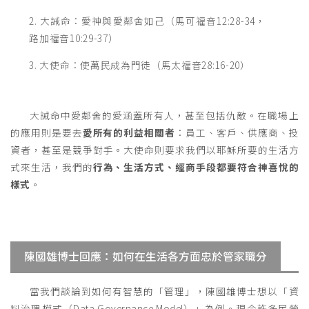
2. 大誡命：愛神與愛鄰舍如己（馬可福音12:28-34，
路加福音10:29-37）
3. 大使命：使萬民成為門徒（馬太福音28:16-20）
大誡命中愛鄰舍的愛涵蓋所有人，甚至包括仇敵。在職場上
的應用則是要去
愛所有的利益相關者
：員工、客戶、供應商、投
資者，甚至是競爭對手。大使命則要求我們以耶穌所要的生活方
式來生活，我們的
行為、生活方式、經商手段都要符合神喜悅的
樣式
。
陳國雄博士回應：如何在生活各方面忠於管家職分
當我們談論到如何有智慧的「管理」，陳國雄博士想以「資
料治理模式（Data Governance Model）」為例。現今許多民營