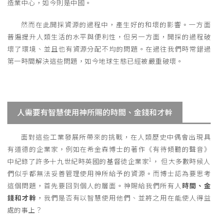
造業中心，如今則是中國。
然而在此開採資源的過程中，產生好的和壞的影響。一方面
普遍提升人類生活的水平與便利性，但另一方面，開採的過程破
壞了環境、並且也有資源分配不均的問題。在過往我們時常錯過
第一時間解決這些問題，如今地球生態已經被嚴重破壞。
人需要有智慧使用神所賜的時間、金錢和才幹
面對這些工業發展所帶來的挑戰，在人類歷史中偶會出現具
有道德的企業家，例如在希金森博士的著作《有待傾聽的聲音》
1
中紀錄了許多十九世紀時英國的基督徒企業家
， 但大多數時候人
們似乎都無法妥善管理使用神所給予的資源。而博士認為要思考
這個問題，首先要回到個人的層面。神賜給我們所有人
時間、金
錢和才幹
，我們是否有以智慧使用他們、並將之用在能使人得益
處的事上？