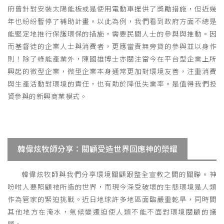
府曾針對安裝太陽能板或是使用電動車提供了獎勵措施，但近幾
年也紛紛暫停了補助計畫。以此為例，我們看到政府方面不總是
能堅定地推行保護環保的措施，需要民間人士的參與與推動。因
而基督徒的企業人士與消費者，更應當責無旁貸的參與並以身作
則！除了綠能產業外，陳國雄博士亦關注當今在平台型企業上所
興起的微型企業，微型企業本身通常更加對環境友善，注重消費
與生產活動對環境的責任，也有助於降低失業率。是值得我們投
資參與的新興商業模式。
韓偉炫牧師分享：關顧受造世界回應神的榮耀
韓偉炫牧師與我們分享環境關顧跟整全宣教之間的關聯。神
吩咐人要照顧祂所造的世界，而現今深受破壞的生態環境是人類
作為管家的緊迫挑戰。近日地球許多地區面臨嚴重乾旱，同時間
其他地方在淹水，氣候變遷迫使人類不能不面對環境關顧的議
題。