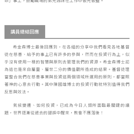
命」事工，鼓勵職場的弟兄姊妹在工作中做光做鹽。
講員總結回應
希金森博士最後回應到，在各組的分享中我們看見各地基督
徒在慈善、給予的事上已有許多的參與，然而在投資行為上，似
乎沒有使用一樣的智慧與原則去管理我們的資源。希金森博士認
為這也是來自屬靈、屬世二分的價值觀所造成的結果。基督徒理
當整合我們在慈善事業與投資這兩個領域所運用的原則，都當照
著神的心意去行動。其中陳國雄博士的投資行動就特別值得我們
反思與效法。
氣候變遷、如何投資，已成為今日人類所面臨最關鍵的議
題，世界逐漸從過去的錯誤中醒來，教會不應落後！