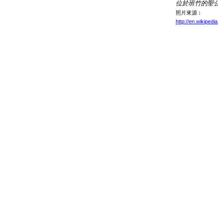
位於班竹的聖
照片來源︰
http://en.wikipedi