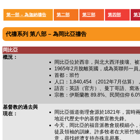
第一部 – 為迦納禱告
第二部
第三部
第四部
第
代禱系列 第八部 – 為岡比亞禱告
岡比亞
概況：
岡比亞位於西非，與北大西洋接壤、被
1965年2月脫離英國，成為英聯邦一
首都：班竹
人口：1,840,454 （2012年7月估算
語言：英語（官方）、曼丁哥語、窩洛
宗教：伊斯蘭教 89.8%、民間信仰 6.0%
基督教的過去與
岡比亞循道衛理會源於1821年，當時
現在：
地近代歷史中的基督教宣教先鋒。
今天，岡比亞的福音派教會規模細小，
徒及領袖的訓練。許多牧者在大班竹地
意，尋找經濟支持亦殊非易事。