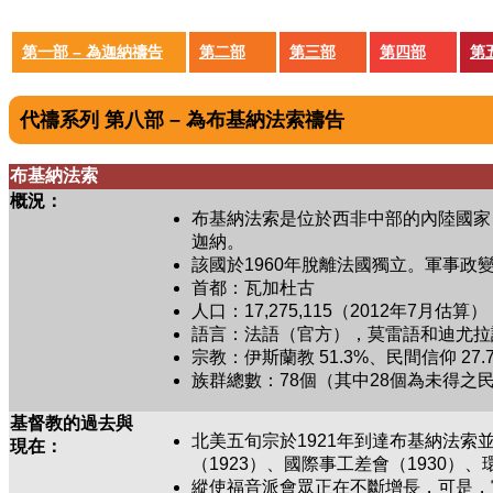
第一部 – 為迦納禱告
第二部
第三部
第四部
第
代禱系列 第八部 – 為布基納法索禱告
布基納法索
概況：
布基納法索是位於西非中部的內陸國家
迦納。
該國於1960年脫離法國獨立。軍事
首都：瓦加杜古
人口：17,275,115（2012年7月估算）
語言：法語（官方），莫雷語和迪尤拉
宗教：伊斯蘭教 51.3%、民間信仰 27.7
族群總數：78個（其中28個為未得之
基督教的過去與
北美五旬宗於1921年到達布基納法
現在：
（1923）、國際事工差會（1930）
縱使福音派會眾正在不斷增長，可是，