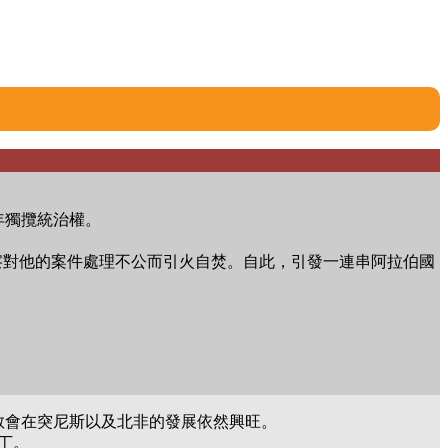
年獨攬統治權。
警察對他的案件處理不公而引火自焚。自此，引發一連串阿拉伯國
教會在突尼斯以及北非的發展依然興旺。
丁。