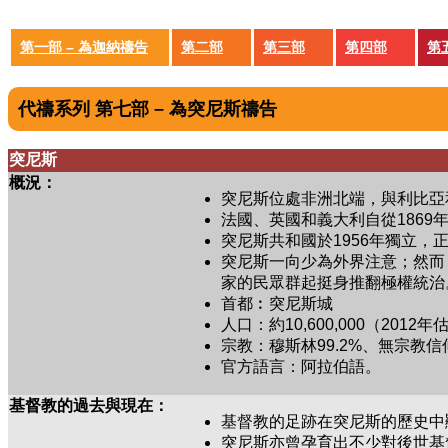
第一部 – 為迦納禱告
第二部
第三部
第四部
第
代禱系列 第七部 – 為突尼斯禱告
突尼斯
概況：
突尼斯位處非洲北端，與利比亞
法國、英國和義大利自從1869
突尼斯共和國於1956年獨立，
突尼斯一向少為外界注意；然而
家的民眾群起挺身推翻極權統治
首都︰突尼斯城
人口：約10,600,000（201
宗教：穆斯林99.2%、無宗教信仰
官方語言：阿拉伯語。
基督教的過去與現在：
基督教的足跡在突尼斯的歷史中
突尼斯亦曾孕育出不少對後世基