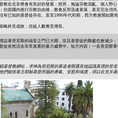
督教在北非將會有良好的發展；然而，無論宗教混亂、個人野心
；但當國內推行宗教自由後，教會反而迅速衰落，甚至完全消失
有已知的基督徒存在。直至1990年代初期，西方教會開始聚焦
策略終見成效，信徒人數漸見增長。
標誌著突尼斯的福音之門已大開，並且基督徒的難處也會減少；可
督徒依然活在非常真實的暴力威脅中。短片內容︰一名突尼斯青
鎖基督教網站，求神為突尼斯的慕道者開通其他認識真理的管道
他們能依靠主耶穌基督所賜的勇氣、安慰和保護，得以在充斥著