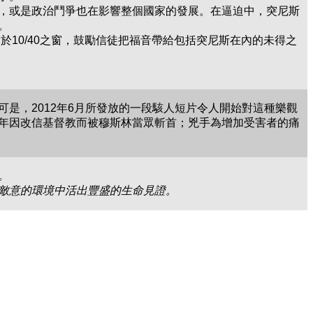
，或是政治鬥爭也在影響整個國家的發展。在逼迫中，突尼斯
。
於10/40之窗，鼓勵信徒把福音帶給包括突尼斯在內的未得之
是，2012年6月所發放的一段駭人短片令人開始對這種樂觀
年因改信基督教而被穆斯林當眾斬首；兇手為增加受害者的痛
。
敵意的環境中活出豐盛的生命見證。