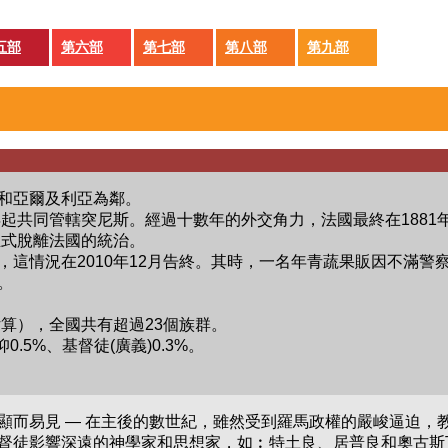
五部
第六部
第七部
第八部
第九部
和亞爾及利亞為鄰。
年起共同管轄突尼斯。經過十數年的外交角力，法國最終在1881
正式脫離法國的統治。
，這情況在2010年12月告終。其時，一名年青蔬果販因不滿
。
2年估算），全國共有超過23個族群。
0.5%、基督徒(廣義)0.3%。
顯而易見 — 在主後的數世紀，雖然受到羅馬政權的嚴峻逼迫，
督徒影響深遠的神學家和思想家，如︰特土良、居普良和奧古斯