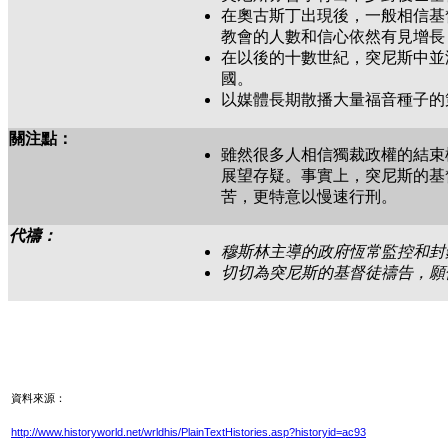
在奧古斯丁出現後，一般相信基
教會的人數和信心依然有見增長
在以後的十數世紀，突尼斯中並沒
國。
以媒體長期散播大量福音種子的
關注點：
雖然很多人相信獨裁政權的結束
展望存疑。事實上，突尼斯的基
苦，更特意以慢速行刑。
代禱：
穆斯林主導的政府恆常監控和封
切切為突尼斯的基督徒禱告，願
資料來源：
http://www.historyworld.net/wrldhis/PlainTextHistories.asp?historyid=ac93