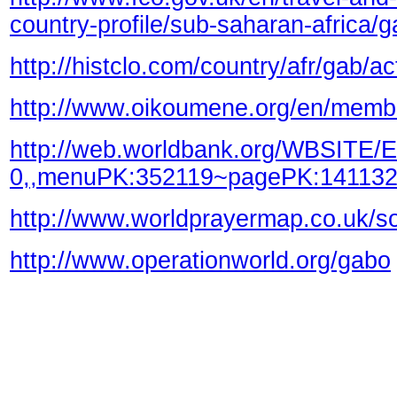
country-profile/sub-saharan-africa/g
http://histclo.com/country/afr/gab/ac
http://www.oikoumene.org/en/membe
http://web.worldbank.org/WBS
0,,menuPK:352119~pagePK:141132~
http://www.worldprayermap.co.uk/so
http://www.operationworld.org/gabo