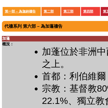
第一部 – 為迦納禱告
第二部
第三部
第四部
第
代禱系列 第六部 – 為加蓬禱告
加蓬
概況：
加蓬位於非洲中
之上。
首都：利伯維爾
宗教：基督教80
22.1%、獨立教