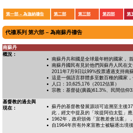
第一部 – 為迦納禱告
第二部
第三部
第四部
第
代禱系列 第六部 – 為南蘇丹禱告
南蘇丹
概況：
南蘇丹共和國是全球最年輕的國家， 
南蘇丹國民有見於他們與蘇丹人民在文
2011年7月9日以99%投票通過支持
這是一個語言群體多至數百種的國家，
人口：10,625,176（2012估算）
宗教：基督徒(廣義)61.3%、民間信仰3
基督教的過去與
蘇丹的基督教發展源頭可追溯至主後3
現在：
此，經文中提及的「埃提阿伯太監」應
1962年，政府頒佈「宣教差會法案
自1964年所有外來宣教士被驅逐出