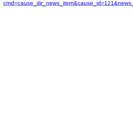
cmd=cause_dir_news_item&cause_id=121&news