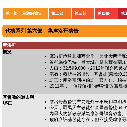
第一部 – 為迦納禱告
第二部
第三部
第四部
第
代禱系列 第六部 – 為摩洛哥禱告
摩洛哥
概況：
摩洛哥位於非洲西北岸，與北大西洋和
首都為拉巴特，最大城市是卡薩布蘭加
人口：32,599,000（2012年聯合國數
宗教：穆斯林99.6%、基督徒(廣義)0.2
語言：摩洛哥阿拉伯語（官方）、柏柏
2011年，一個較溫和的伊斯蘭政黨
基督教的過去與
摩洛哥基督徒主要是外來移民和早期法
現在：
今天，羅馬天主教徒佔全國基督徒64.8
內最大的新教宗派為摩洛哥福音教會。
政府容許基督徒存在，但不接受摩洛哥