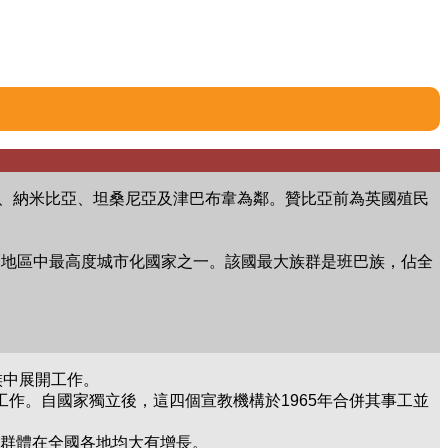
、納米比亞、坦桑尼亞及津巴布韋為鄰。贊比亞前為英國殖民
哈拉非洲地區中最高度城市化國家之一。該國最大族群是班巴族，佔全
族中展開工作。
關工作。自國家獨立後，這四個宣教機構於1965年合併其事工並
五旬宗群體在全國各地均大有增長。