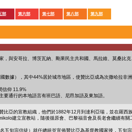
五部
第六部
第七部
第八部
第九部
家，與安哥拉、博茨瓦納、剛果民主共和國、馬拉維、莫桑比克
012年聯合國數據），其中44%居於城市地區，使贊比亞成為次撒
信仰 11.9%
主要通行的本地語言有班巴語、尼昂加語及東加語。
贊比亞的宣教組織，他們於1882年12月到達利亞瑞，並在羅西
iamikolo建立宣教站，隨後循原會、巴黎福音會及長老會繼續有
Chiluba（一名五旬宗信徒）就任總統並宣佈贊比亞為基督教國家後，