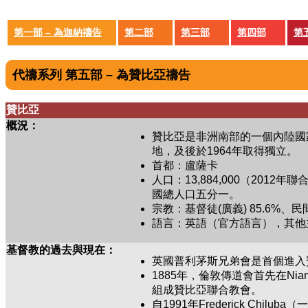
第一部 – 為迦納禱告
第二部
第三部
第四部
第
代禱系列 第五部 – 為贊比亞禱告
贊比亞
概況：
贊比亞是非洲南部的一個內陸國
地，及後於1964年取得獨立。
首都：盧薩卡
人口：13,884,000（2
國總人口五分一。
宗教：基督徒(廣義) 85.6%、民間
語言：英語（官方語言），其他
基督教的過去與現在：
英國普利茅斯兄弟會是首個進入
1885年，倫敦傳道會首先在N
組成贊比亞聯合教會。
自1991年Frederick 