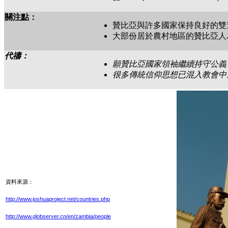
關注點：
贊比亞與許多國家保持良好的雙
大部份居於農村地區的贊比亞人
代禱：
願贊比亞國家領袖繼續持守公義
很多傳統信仰思想已混入教會中
資料來源：
http://www.joshuaproject.net/countries.php
http://www.globserver.cn/en/zambia/people