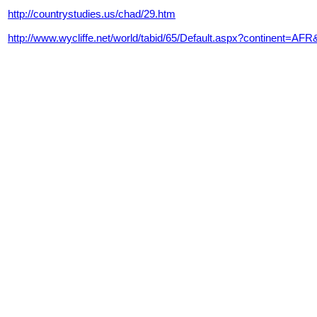
http://countrystudies.us/chad/29.htm
http://www.wycliffe.net/world/tabid/65/Default.aspx?continent=A