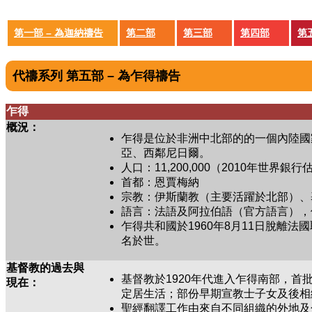
第一部 – 為迦納禱告
第二部
第三部
第四部
第
代禱系列 第五部 – 為乍得禱告
乍得
概況：
乍得是位於非洲中北部的的一個內陸國
亞、西鄰尼日爾。
人口：11,200,000（2010年世界銀行
首都：恩賈梅納
宗教：伊斯蘭教（主要活躍於北部）、
語言：法語及阿拉伯語（官方語言），但
乍得共和國於1960年8月11日脫離
名於世。
基督教的過去與
基督教於1920年代進入乍得南部，
現在：
定居生活；部份早期宣教士子女及後相
聖經翻譯工作由來自不同組織的外地及