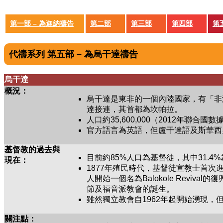
第一部 – 為迦納禱告
第二部
第三部
第四部
第
代禱系列 第五部 – 為烏干達禱告
烏干達
概況：
烏干達是東非的一個內陸國家，有「非
達接連，其首都為坎帕拉。
人口約35,600,000（2012年
官方語言為英語，但盧干達語及斯華西
基督教的過去與
目前約85%人口為基督徒，其中31.4
現在：
1877年殖民時代，基督徒宣教士首次
人開始一個名為Balokole Reviv
節及福音派教會的誕生。
雖然獨立教會自1962年起開始湧現
關注點：