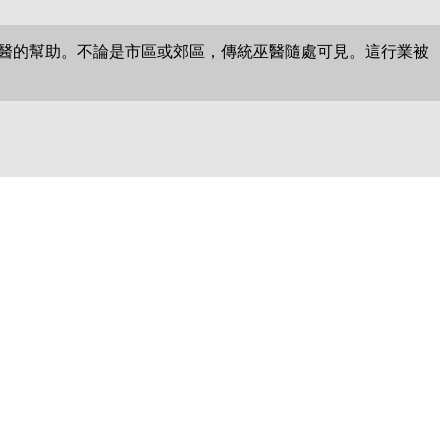
醫的幫助。不論是市區或郊區，傳統巫醫隨處可見。這行業被