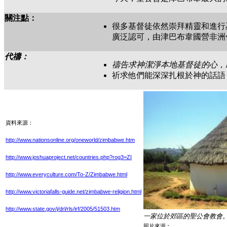
關注點：
很多基督徒依然崇拜精靈和進行
廣泛認可，由津巴布韋國營非洲傳
代禱：
禱告求神潔淨本地基督徒的心，
祈求他們能深深扎根於神的話語
資料來源：
http://www.nationsonline.org/oneworld/zimbabwe.htm
http://www.joshuaproject.net/countries.php?rog3=ZI
http://www.everyculture.com/To-Z/Zimbabwe.html
http://www.victoriafalls-guide.net/zimbabwe-religion.html
http://www.state.gov/j/drl/rls/irf/2005/51503.htm
一家位於郊區的聖公會教會
照片來源︰