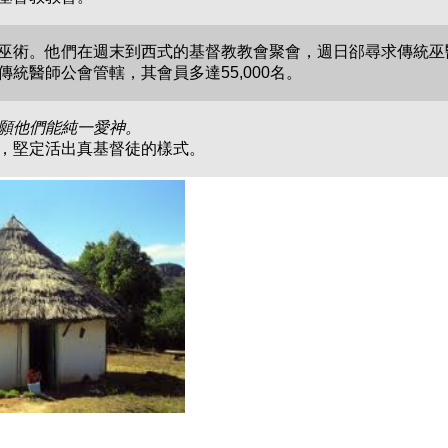
巫術。他們在週末到西式的基督教教會聚會，週日郤尋求傳統巫
統醫師公會管轄，其會員多達55,000名。
願他們能純一愛神。
，堅定活出真基督徒的樣式。
。