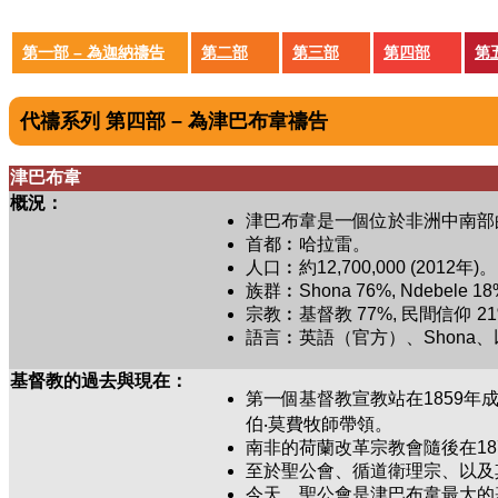
第一部 – 為迦納禱告
第二部
第三部
第四部
第
代禱系列 第四部 – 為津巴布韋禱告
津巴布韋
概況：
津巴布韋是一個位於非洲中南部
首都︰哈拉雷。
人口︰約12,700,000 (2012年)。
族群︰Shona 76%, Ndebele 18
宗教︰基督教 77%, 民間信仰 21%
語言︰英語（官方）、Shona
基督教的過去與現在：
第一個基督教宣教站在1859年成立
伯‧莫費牧師帶領。
南非的荷蘭改革宗教會隨後在18
至於聖公會、循道衛理宗、以及
今天，聖公會是津巴布韋最大的