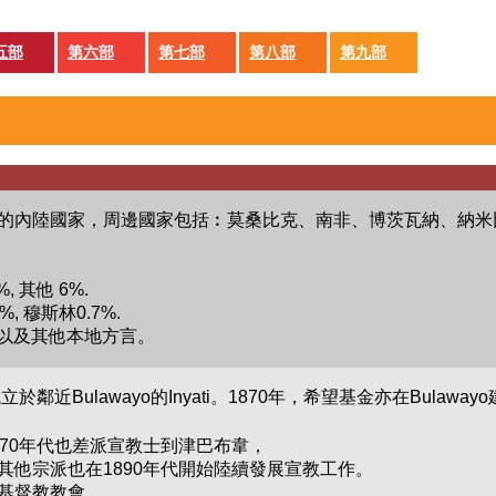
五部
第六部
第七部
第八部
第九部
的內陸國家，周邊國家包括︰莫桑比克、南非、博茨瓦納、納米
%, 其他 6%.
, 穆斯林0.7%.
、以及其他本地方言。
於鄰近Bulawayo的Inyati。1870年，希望基金亦在Bu
70年代也差派宣教士到津巴布韋，
其他宗派也在1890年代開始陸續發展宣教工作。
基督教教會。