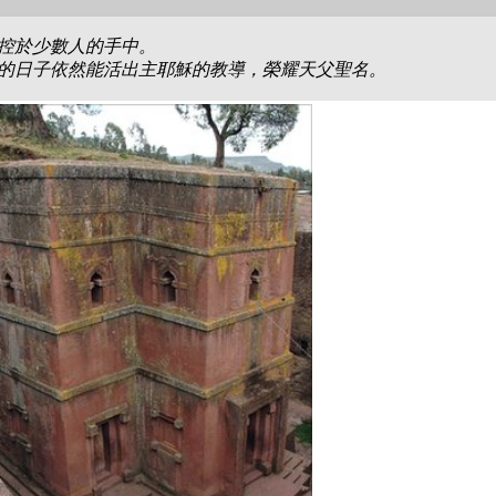
控於少數人的手中。
的日子依然能活出主耶穌的教導，榮耀天父聖名。