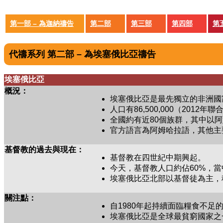
第一部 – 為迦納禱告
第二部
第三部
第四部
第
代禱系列 第二部 – 為埃塞俄比亞禱告
埃塞俄比亞
概況：
埃塞俄比亞是最先獨立的非洲國
人口有86,500,000（20
全國約有近80個族群，其中以
官方語言為阿姆哈拉語，其他主
基督教的過去與現在：
基督教在四世紀中期興起。
今天，基督教人口約佔60%，
埃塞俄比亞北部以基督徒為主，
關注點：
自1980年起持續面臨糧食不足
埃塞俄比亞是全球最貧窮國家之