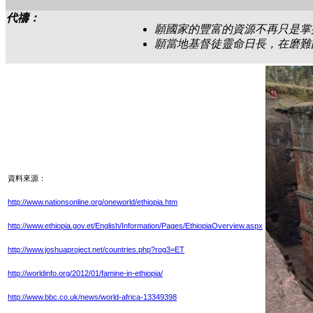
代禱：
願國家的豐富的資源不再只是掌
願當地基督徒靈命日長，在磨難
資料來源：
http://www.nationsonline.org/oneworld/ethiopia.htm
http://www.ethiopia.gov.et/English/Information/Pages/EthiopiaOverview.aspx
http://www.joshuaproject.net/countries.php?rog3=ET
http://worldinfo.org/2012/01/famine-in-ethiopia/
http://www.bbc.co.uk/news/world-africa-13349398