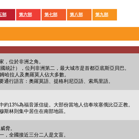
五部
第六部
第七部
第八部
第九部
家，位於非洲之角。
12年聯合國統計），位列非洲第二，最大城市是首都亞底斯亞貝巴。
阿姆哈拉人及奧羅莫人佔大多數。
要通行語言：奧羅莫語、提格利尼亞語、索馬里語。
當中約13%為福音派信徒。大部份當地人信奉埃塞俄比亞正教。
穆斯林則集中居住在南部地區。
的威脅。
一，全國接近三分二人是文盲。