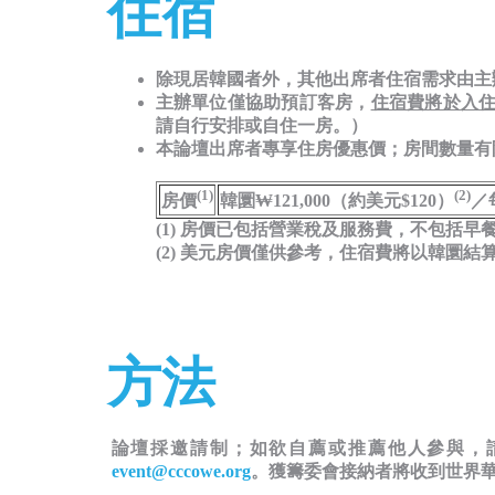
住宿
除現居韓國者外，其他出席者住宿需求由主辦單位統一匯
主辦單位僅協助預訂客房，
住宿費將於入
請自行安排或自住一房。）
本論壇出席者專享住房優惠價；房間數量有
(1)
(2)
房價
韓圜₩121,000（約美元$120）
／
(1) 房價已包括營業稅及服務費，不包括早
(2) 美元房價僅供參考，住宿費將以韓圜結
方法
論壇採邀請制；如欲自薦或推薦他人參與，
event@cccowe.org
。獲籌委會接納者將收到世界