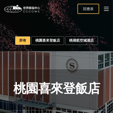
回應表
所有
桃園喜來登飯店
桃禧航空城酒店
桃園喜來登飯店