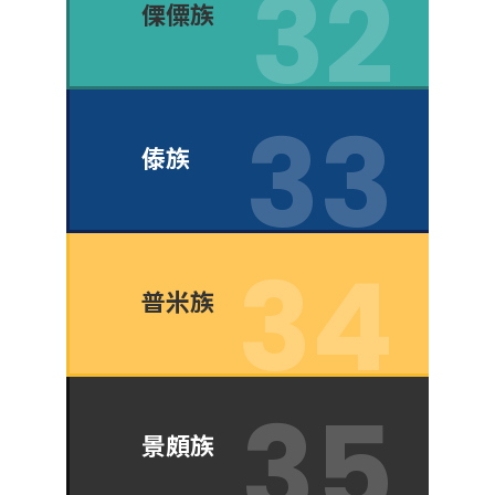
傈僳族
傣族
普米族
景頗族