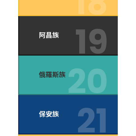
阿昌族
俄羅斯族
保安族