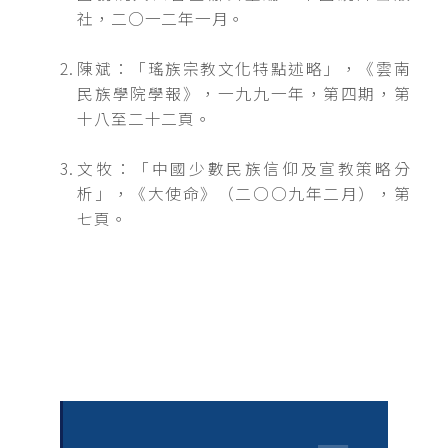
社，二○一二年一月。
陳斌：「瑤族宗教文化特點述略」，《雲南
民族學院學報》，一九九一年，第四期，第
十八至二十二頁。
文牧：「中國少數民族信仰及宣教策略分
析」，《大使命》（二○○九年二月），第
七頁。