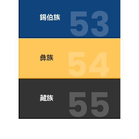
錫伯族
彝族
藏族