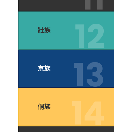
壯族
京族
侗族