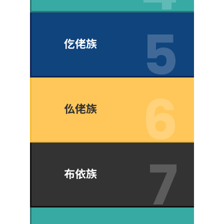
仡佬族
仫佬族
布依族