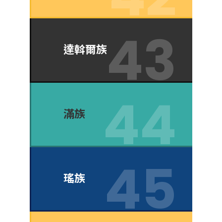
達斡爾族
滿族
瑤族