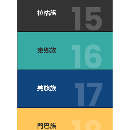
拉祜族
東鄉族
羌族族
門巴族