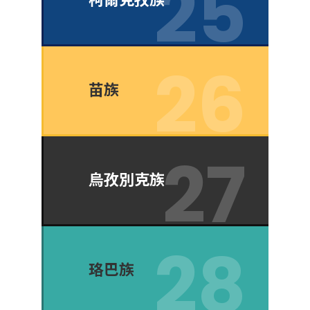
苗族
烏孜別克族
珞巴族