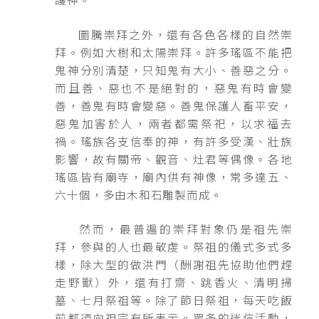
圖騰崇拜之外，還有各色各樣的自然崇
拜。例如大樹和太陽崇拜。許多瑤區不能把
鬼神分別清楚，只知鬼有大小、善惡之分。
而且善、惡也不是絕對的，惡鬼有時會變
善，善鬼有時會變惡。善鬼保護人畜平安，
惡鬼加害於人，兩者都需祭祀，以求福去
禍。瑤族各支信奉的神，有許多受漢、壯族
影響，故有關帝、觀音、灶君等偶像。各地
瑤區皆有廟寺，廟內供有神像，常多達五、
六十個，多由木和石雕製而成。
然而，最普遍的崇拜對象仍是祖先崇
拜，參與的人也最敬虔。祭祖的儀式多式多
樣，除大型的做洪門（酬謝祖先協助他們趕
走野獸）外，還有打齋、跳香火、清明掃
墓、七月祭祖等。除了節日祭祖，每天吃飯
前都須向祖宗有所表示。眾多的迷信活動，