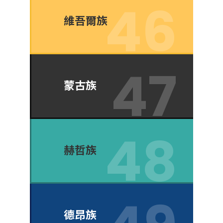
維吾爾族
蒙古族
赫哲族
德昂族