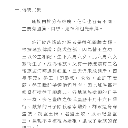
傳統宗教
瑤族由於分布較廣，信仰也各有不同，
主要有圖騰、自然、鬼神和祖先崇拜。
盛行於各瑤族地區者是盤瓠圖騰崇拜。
根據瑤族傳說：龍犬盤瓠，因為替王立功，
王以公主相配，生下六男六女，此六男六女
繁衍生子，成為瑤族。又有一傳統謂有二名
瑤族渡海時遇到狂風，三天仍未能到岸，酋
長率眾向盤王（即盤瓠）求救，並許下宏
願，盤王瞬即帶領他們登岸。因此瑤族每年
都舉行還盤王願慶典。各地瑤族還願的日子
不一樣，多在豐收之後或農曆十月十六日舉
行。獻祭的日子除殺豬宰雞外，群眾還身穿
盛裝，跳盤王舞，唱盤王歌，以示紀念盤
王。盤瓠不單被視為始祖，還成了全族的保
2
護神。