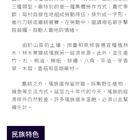
三種類型。最特別的是一種集體勞作方式：農忙季
節，每村自發性地組成勞動隊伍，排列成一字形，
進行刀耕或鋤耕競賽。在勞動中，還請兩名歌手擊
鼓敲鑼，鼓動人鋤地的情緒。
由於山區的土壤、雨量和氣候皆適宜種植林
木，林木業變成瑤族另一經濟來源。此外，並生產
竹、杉、桐油、棉紙、棕繩、八角、茶油、苓香
草、木耳、香菇和各類藥材。
農耕之外，瑤族還保留狩獵，採集野生植物、
捕魚等生活方式。延至九十年代的今天，瑤族的經
濟條件仍然較差，許多瑤族還未溫飽，必須以此幫
補生計。
民族特色