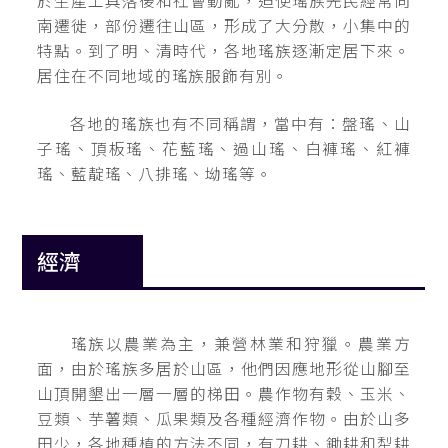
於生產工具落後和社會動亂，迫使瑤族先民經常向
南遷徙，部份遷往山區，形成了大分散，小集中的
特點。到了明、清時代，各地瑤族逐漸定居下來。
居住在不同地域的瑤族服飾有別。
各地的瑤族也有不同稱謂，當中有：盤瑤、山
子瑤、頂板瑤、花藍瑤、過山瑤、白褲瑤、紅褲
瑤、藍靛瑤、八排瑤、坳瑤等。
經濟
瑤族以農業為主，兼營林業和狩獵。農業方
面，由於瑤族多居於山區，他們因應地形從山腳至
山頂開墾出一層一層的梯田。農作物有穀、玉米、
豆類、芋薯類、瓜果類及各種經濟作物。由於山多
田少，各地種植的方法不同，有刀耕、鋤耕和犁耕