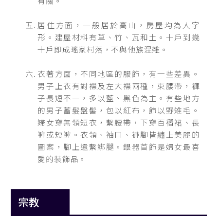
有關。
居住方面，一般居於高山，房屋均為人字
形。建屋材料有草、竹、瓦和土。十戶到幾
十戶即成瑤家村落，不與他族混雜。
衣著方面，不同地區的服飾，有一些差異。
男子上衣有對襟及左大襟兩種，束腰帶，褲
子長短不一，多以藍、黑色為主。有些地方
的男子蓄髮盤髻，包以紅布，飾以野雉毛。
婦女穿無領短衣，繫腰帶，下穿百褶裙、長
褲或短褲。衣領、袖口、褲腳皆繡上美麗的
圖案，腳上還繫綁腿。銀器首飾是婦女最喜
愛的裝飾品。
宗教