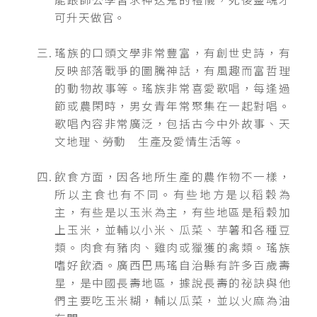
可升天做官。
瑤族的口頭文學非常豐富，有創世史詩，有
反映部落戰爭的圖騰神話，有風趣而富哲理
的動物故事等。瑤族非常喜愛歌唱，每逢過
節或農閑時，男女青年常聚集在一起對唱。
歌唱內容非常廣泛，包括古今中外故事、天
文地理、勞動 生產及愛情生活等。
飲食方面，因各地所生產的農作物不一樣，
所以主食也有不同。有些地方是以稻穀為
主，有些是以玉米為主，有些地區是稻穀加
上玉米，並輔以小米、瓜菜、芋薯和各種豆
類。肉食有豬肉、雞肉或獵獲的禽類。瑤族
嗜好飲酒。廣西巴馬瑤自治縣有許多百歲壽
星，是中國長壽地區，據說長壽的祕訣與他
們主要吃玉米糊，輔以瓜菜，並以火麻為油