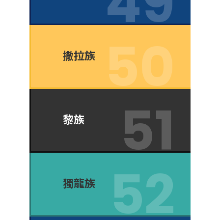
撒拉族
黎族
獨龍族