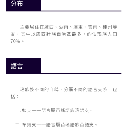
分布
主要居住在廣西、湖南、廣東、雲南、桂州等
省，其中以廣西壯族自治區最多，約佔瑤族人口
70％。
語言
瑤族按不同的自稱，分屬不同的語言支系，包
括：
勉支──語言屬苗瑤語族瑤語支。
布努支──語言屬苗瑤語族苗語支。