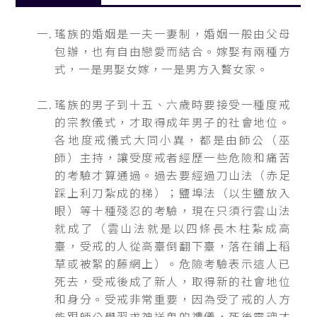
瑤族的婚姻是一夫一妻制，婚姻一般由父母
包辦，也有自由戀愛而結合。嫁娶有兩種方
式，一是男娶女嫁，一是男方入贅女家。
瑤族的男子到十五、六歲時要接受一種度戒
的宗教儀式，才取得成年男子的社會地位。
各地度戒儀式大同小異，都是由師公（巫
師）主持，讓受度戒者經歷一些危險和痛苦
的考驗才算通過。過去要經過刀山法（赤足
踩上利刀紮成的梯）；鹽埠法（以生鹽放入
眼）等十種殘忍的考驗，現在只須行雲山法
就成了（雲山法就是以四條長木柱紮成高
臺，受戒的人從高臺倒翻下臺，落在鋪上稻
草或被絮的藤網上）。危險考驗表示這人已
死去，受戒後成了新人，取得新的社會地位
和身分。受戒非常重要，因為受了戒的人方
能跟師公學習求神送鬼的禮儀，死後靈魂才