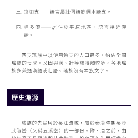
拉珈支──語言屬壯侗語族侗水語支。
柄多優──居住於平原地區，語言接近漢
語。
四支瑤族中以使用勉支的人口最多，約佔全國
瑤族的七成。又因與漢、壯等族接觸較多，各地瑤
族多兼通漢語或壯語。瑤族沒有本族文字。
歷史淵源
瑤族的先民居於長江流域，屬於秦漢時期長沙
武陵蠻（又稱五溪蠻）的一部份。隋、唐之前，由