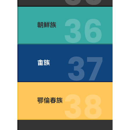
朝鮮族
畬族
鄂倫春族