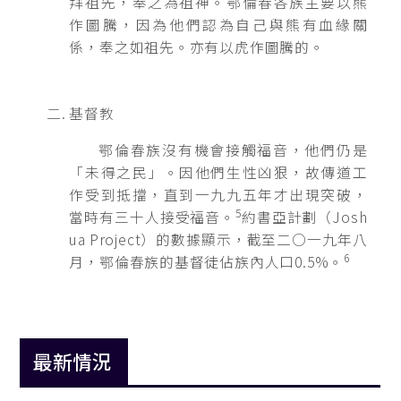
拜祖先，奉之為祖神。鄂倫春各族主要以熊
作圖騰，因為他們認為自己與熊有血緣關
係，奉之如祖先。亦有以虎作圖騰的。
基督教
鄂倫春族沒有機會接觸福音，他們仍是
「未得之民」。因他們生性凶狠，故傳道工
作受到抵擋，直到一九九五年才出現突破，
5
當時有三十人接受福音。
約書亞計劃（Josh
ua Project）的數據顯示，截至二○一九年八
6
月，鄂倫春族的基督徒佔族內人口0.5%。
最新情況