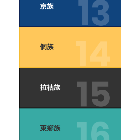
京族
侗族
拉祜族
東鄉族