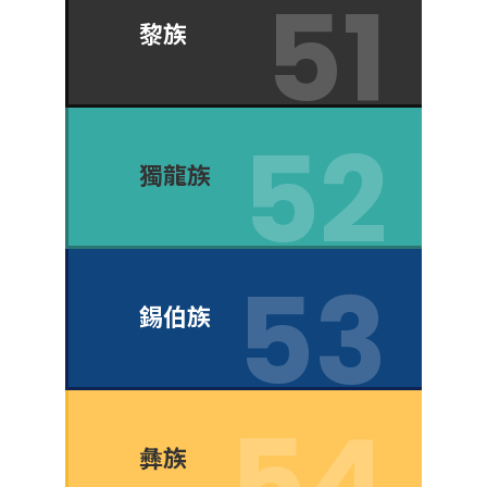
黎族
獨龍族
錫伯族
彝族