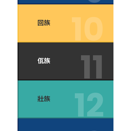
回族
佤族
壯族