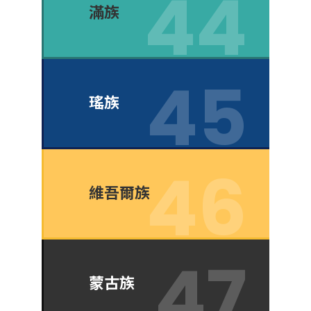
滿族
瑤族
維吾爾族
蒙古族