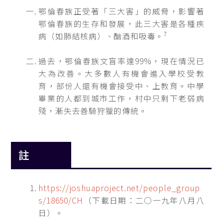
鄂倫春族正受著「三大害」的威脅，影響著
鄂倫春族的生存和發展，此三大害是各種疾
7
病（如肺結核病）、酗酒和吸毒。
過去，鄂倫春族文盲率達99%，現在情況已
大為改善。大多數人有機會進入學校受教
育，部份人還有機會接受中、上教育。中學
畢業的人都到城市工作，村中只剩下老弱病
殘，漸失去善騎狩獵的傳統。
註
https://joshuaproject.net/people_group
s/18650/CH
（下載日期：二○一九年八月八
日）。