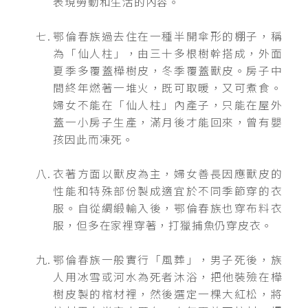
表現勞動和生活的內容。
鄂倫春族過去住在一種半開傘形的棚子，稱
為「仙人柱」，由三十多根樹幹搭成，外面
夏季多覆蓋樺樹皮，冬季覆蓋獸皮。房子中
間終年燃著一堆火，既可取暖，又可煮食。
婦女不能在「仙人柱」內產子，只能在屋外
蓋一小房子生產，滿月後才能回來，曾有嬰
孩因此而凍死。
衣著方面以獸皮為主，婦女善長因應獸皮的
性能和特殊部份製成適宜於不同季節穿的衣
服。自從綢緞輸入後，鄂倫春族也穿布料衣
服，但多在家裡穿著，打獵捕魚仍穿皮衣。
鄂倫春族一般實行「風葬」，男子死後，族
人用冰雪或河水為死者沐浴，把他裝殮在樺
樹皮製的棺材裡，然後選定一棵大紅松，將