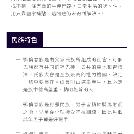
找不到一條有效的生產門路，日常生活的吃、住、
2
用只靠國家補貼，這問題仍未得到解決。
民族特色
鄂倫春族是由父系氏族所組成的社會，每個
氏族都有共同的祖先神，公共的墓地和習慣
法。氏族大會是全族最高的權力機關，決定
一切重要事宜。成員則由選舉產生，且必定
是族中德高望重、精明能幹的人。
鄂倫春族是狩獵民族，男子皆精於騎馬射箭
之術，兒童從小就接受狩獵訓練，因此每個
成年男子都是好獵手。