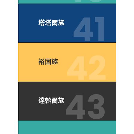
塔塔爾族
裕固族
達斡爾族