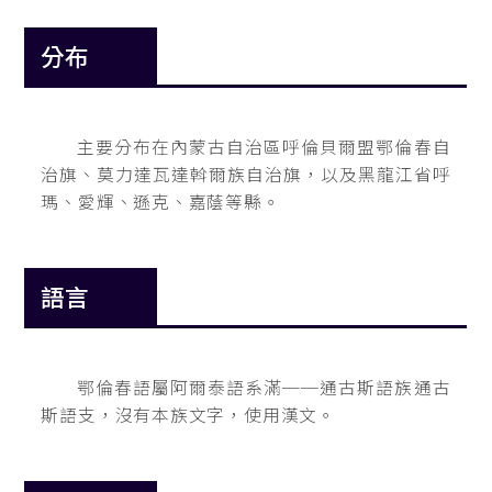
分布
主要分布在內蒙古自治區呼倫貝爾盟鄂倫春自
治旗、莫力達瓦達斡爾族自治旗，以及黑龍江省呼
瑪、愛輝、遜克、嘉蔭等縣。
語言
鄂倫春語屬阿爾泰語系滿──通古斯語族通古
斯語支，沒有本族文字，使用漢文。