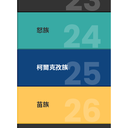
怒族
柯爾克孜族
苗族