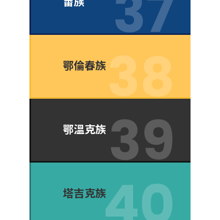
畬族
鄂倫春族
鄂溫克族
塔吉克族