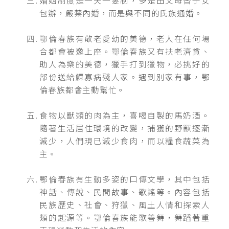
婚姻制度是一夫一妻制，多是由父母替子女
包辦，嚴禁內婚，而是與不同的氏族通婚。
鄂倫春族有敬老愛幼的美德，老人在任何場
合都會被邀上座。鄂倫春族又有扶老濟貧、
助人為樂的美德，獵手打到獵物，必挑好的
部份送給鰥寡病殘人家。遇到別家有事，鄂
倫春族都會主動幫忙。
食物以獸類的肉為主，喜喝自製的馬奶酒。
隨著生活居住環境的改變，捕獲的野獸逐漸
減少，人們現已減少食肉，而以糧食蔬菜為
主。
鄂倫春族有生動多姿的口傳文學，其中包括
神話、傳說、民間故事、歌謠等。內容包括
民族歷史、社會、狩獵、風土人情和探索人
類的起源等。鄂倫春族能歌善舞，舞蹈著重