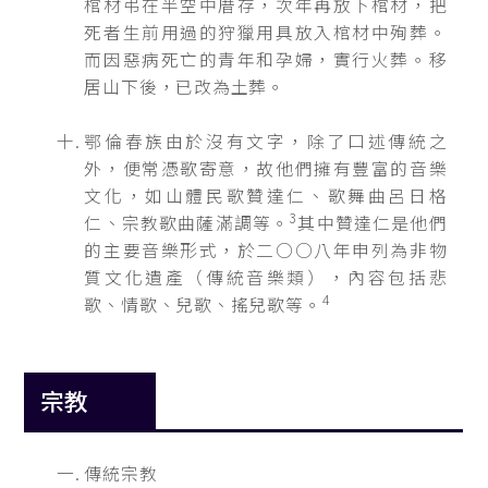
棺材弔在半空中厝存，次年再放下棺材，把
死者生前用過的狩獵用具放入棺材中殉葬。
而因惡病死亡的青年和孕婦，實行火葬。移
居山下後，已改為土葬。
鄂倫春族由於沒有文字，除了口述傳統之
外，便常憑歌寄意，故他們擁有豐富的音樂
文化，如山體民歌贊達仁、歌舞曲呂日格
3
仁、宗教歌曲薩滿調等。
其中贊達仁是他們
的主要音樂形式，於二○○八年申列為非物
質文化遺產（傳統音樂類），內容包括悲
4
歌、情歌、兒歌、搖兒歌等。
宗教
傳統宗教