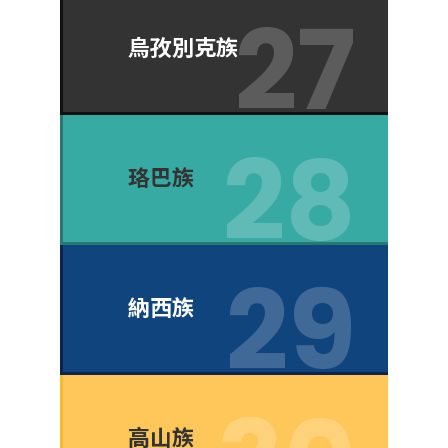
烏孜別克族
珞巴族
納西族
高山族