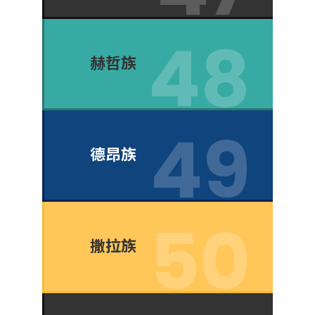
赫哲族
德昂族
撒拉族