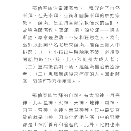
鄂倫春族信奉薩滿教，一種混合了自然
崇拜、祖先崇拜、巫術和圖騰崇拜的原始宗
教。「薩滿」是主持各類宗教儀式的巫師，
故稱為薩滿教。薩滿一詞，源於滿──通古
斯語，原意是激動、不安和狂怒之人。為何
巫師以此詞命名呢原來薩滿只能從三類人中
挑選：（一）小孩出生時胎胞不破，必須割
開胎胞取出小孩，此小孩能長大成人者；
（二）重病後長期不瘉，經薩滿醫治後痊瘉
者；（三）患瘋癲病後來痊瘉的人。因此薩
滿一詞確可形容後兩類人。
鄂倫春族崇拜的自然神有太陽神、月亮
神、北斗星神、火神、天神、地神、風神、
雨神、雷神、水神、青草神等。其中最受尊
敬的就是山神，因為他們相信深山中的野獸
都是山神所養育和管理的。此外，他們也崇