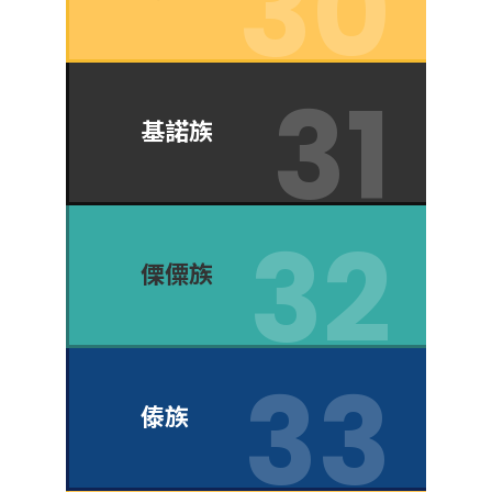
基諾族
傈僳族
傣族