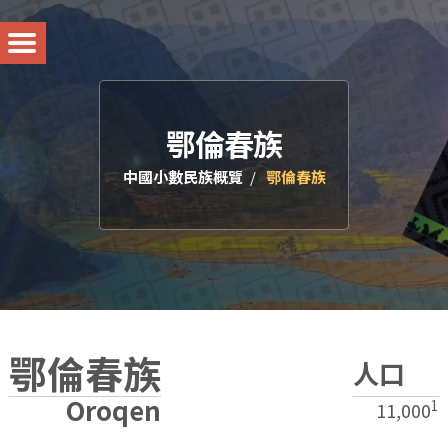
鄂倫春族
中國小數民族概覽
鄂倫春族
鄂倫春族
人口
Oroqen
1
11,000