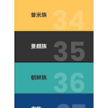
普米族
景頗族
朝鮮族