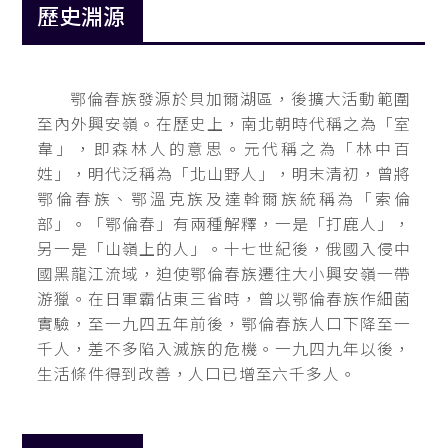
歷史淵源
鄂倫春族發源於貝加爾湖區，後擴大活動範圍
至內外興安嶺。在歷史上，南北朝時代稱之為「室
韋」，即森林人的意思。元代稱之為「林中百
姓」，明代泛稱為「北山野人」，明末清初，曾將
鄂倫春族、鄂溫克族及達斡爾族統稱為「索倫
部」。「鄂倫春」有兩種解釋，一是「打鹿人」，
另一是「山嶺上的人」。十七世紀後，俄國入侵中
國黑龍江流域，迫使鄂倫春族遷往大小興安嶺一帶
游獵。在日軍霸佔東三省時，曾以鄂倫春族作細菌
實驗，至一九四五年前後，鄂倫春族人口下降至一
千人，差不多陷入滅族的危機。一九四九年以後，
生活條件得到改善，人口已增至六千多人。