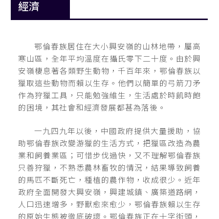
經濟
鄂倫春族居住在大小興安嶺的山林地帶，屬高
寒山區，全年平均溫度在攝氏零下二十度。由於興
安嶺棲息著各類野生動物，千百年來，鄂倫春族以
獵取這些動物而賴以生存。他們以簡單的弓箭刀矛
作為狩獵工具，只能勉強維生，生活處於時飢時飽
的困境，其社會和經濟發展都甚為落後。
一九四九年以後，中國政府提供大量援助，協
助鄂倫春族改變游獵的生活方式，把獵區改造為農
業和飼養業區；可惜步伐過快，又不理解鄂倫春族
只善狩獵，不熟悉農林畜牧的情況，結果導致飼養
的馬匹不斷死亡，種植的農作物，收成很少。近年
政府全面開發大興安嶺，興建城鎮、廣築道路網，
人口迅速增多，野獸愈來愈少，鄂倫春族賴以生存
的原始生態被徹底破壞。鄂倫春族正在十字街頭，