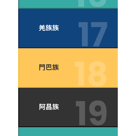
羌族族
門巴族
阿昌族