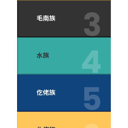
毛南族
水族
仡佬族