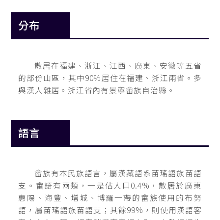
分布
散居在福建、浙江、江西、廣東、安徽等五省
的部份山區，其中90％居住在福建、浙江兩省。多
與漢人雜居。浙江省內有景寧畲族自治縣。
語言
畲族有本民族語言，屬漢藏語系苗瑤語族苗語
支。畲語有兩類，一是佔人口0.4%，散居於廣東
惠陽、海豐、增城、博羅一帶的畲族使用的布努
語，屬苗瑤語族苗語支；其餘99%，則使用漢語客