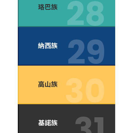
珞巴族
納西族
高山族
基諾族