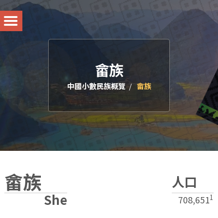
畲族
中國小數民族概覽
畲族
畲族
人口
She
1
708,651