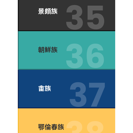
景頗族
朝鮮族
畬族
鄂倫春族