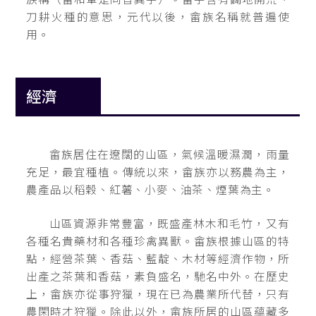
刀耕火種的意思，元代以後，畲族名稱就普遍使
用。
經濟
畲族居住在遼闊的山區，氣候溫暖濕潤，雨量
充足，最宜種植。傳統以來，畲族亦以務農為主，
農產品以稻穀、紅薯、小麥、油茶、煙葉為主。
山區資源非常豐富，既盛產林木和毛竹，又有
各種名貴藥材和各種珍禽異獸。畲族根據山區的特
點，經營茶葉、香菇、藍靛、木材等經濟作物，所
出產之茶葉和香菇，素負盛名，馳名中外。在歷史
上，畲族亦從事狩獵，現在已為農業所代替，只有
農閑時才狩獵。除此以外，畲族所居的山區蘊藏多