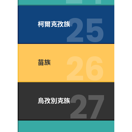
柯爾克孜族
苗族
烏孜別克族