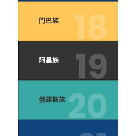
門巴族
阿昌族
俄羅斯族