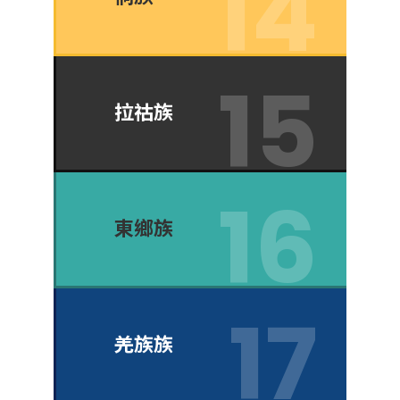
拉祜族
東鄉族
羌族族