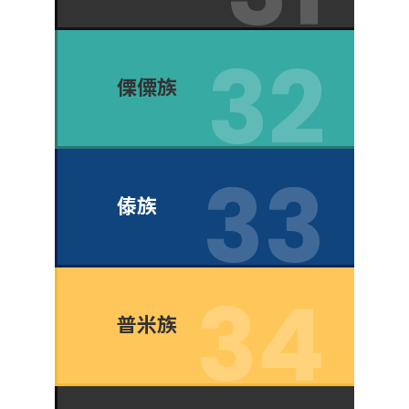
傈僳族
傣族
普米族