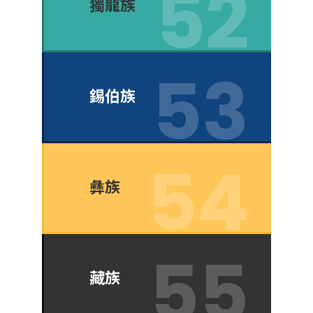
獨龍族
錫伯族
彝族
藏族