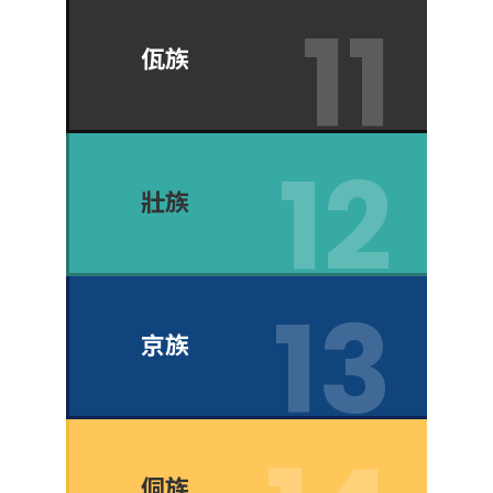
佤族
壯族
京族
侗族