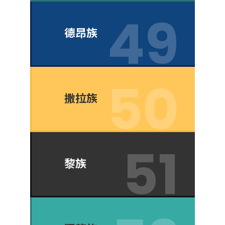
德昂族
撒拉族
黎族