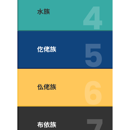
水族
仡佬族
仫佬族
布依族