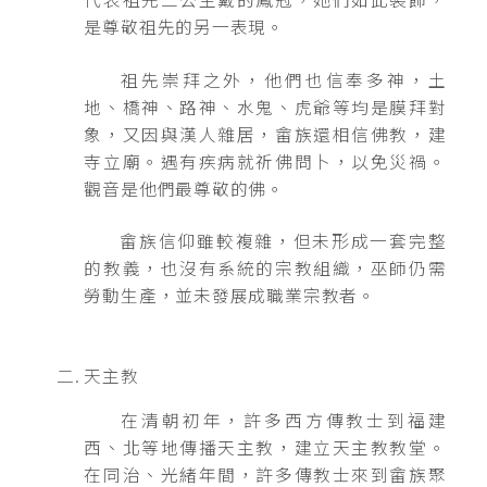
是尊敬祖先的另一表現。
祖先崇拜之外，他們也信奉多神，土
地、橋神、路神、水鬼、虎爺等均是膜拜對
象，又因與漢人雜居，畲族還相信佛教，建
寺立廟。遇有疾病就祈佛問卜，以免災禍。
觀音是他們最尊敬的佛。
畲族信仰雖較複雜，但未形成一套完整
的教義，也沒有系統的宗教組織，巫師仍需
勞動生產，並未發展成職業宗教者。
天主教
在清朝初年，許多西方傳教士到福建
西、北等地傳播天主教，建立天主教教堂。
在同治、光緒年間，許多傳教士來到畲族聚