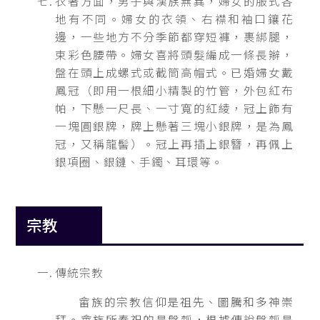
衣著方面，男子與漢族無異，婦女的服式各
地有不同。婦女的衣領、右襟和袖口鑲花
邊，一些地方不分季節都穿短褲，裹綁腿，
束彩色腰帶。婦女喜將頭髮編成一條長辮，
盤在頭上成螺式或截筒高帽式。已婚婦女戴
鳳冠（即用一根細小精製的竹管，外包紅布
帕，下懸一尺長、一寸寬的紅綾，冠上飾有
一塊圓銀牌，牌上懸著三塊小銀牌，是為鳳
冠，又稱龍髻）。冠上再插上銀簪，再佩上
銀項圈、銀鏈、手鐲、耳環等。
宗教
傳統宗教
畲族的宗教信仰是祖先、圖騰和多神崇
拜。畲族所奉祀的是盤瓠，根據傳說盤瓠是