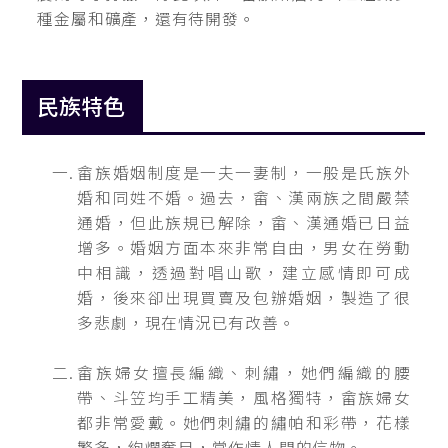
種金屬和礦產，還有待開發。
民族特色
畲族婚姻制度是一夫一妻制，一般是氏族外
婚和同姓不婚。過去，畲、漢兩族之間嚴禁
通婚，但此族規已解除，畲、漢通婚已日益
增多。婚姻方面本來非常自由，男女在勞動
中相識，透過對唱山歌，建立感情即可成
婚，後來卻出現買賣及包辦婚姻，製造了很
多悲劇，現在情況已有改善。
畲族婦女擅長編織、刺繡，她們編織的腰
帶、斗笠均手工精美，風格獨特，畲族婦女
都非常愛戴。她們刺繡的繡帕和彩帶，花樣
繁多，絢爛奪目，常作情人間的信物。