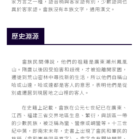
家方言之一種，語音稍與客家語有別，少數語詞也
異於客家語。畲族沒有本族文字，通用漢文。
歷史淵源
畲族民間傳說，他們的祖籍是廣東潮州鳳凰
山。隋唐以後因受迫害和歧視，才被迫離開家園，
遷徙到荒山密林中尋找新的生活，所以他們自稱山
哈或山達，哈或達都是客人的意思，表明他們是從
別處遷居到現居地之山裡的客人。
在史籍上記載，畲族在公元七世紀已在廣東、
江西、福建三省交界地區生息、繁衍，與該區一帶
的少數民族，被泛稱為蠻、蠻僚或峒蠻等。十三世
紀中葉，即南宋末年，史書上出現了畲民和輋民的
族稱（畲和輋是同音異字）。畲字含有闢地開荒、