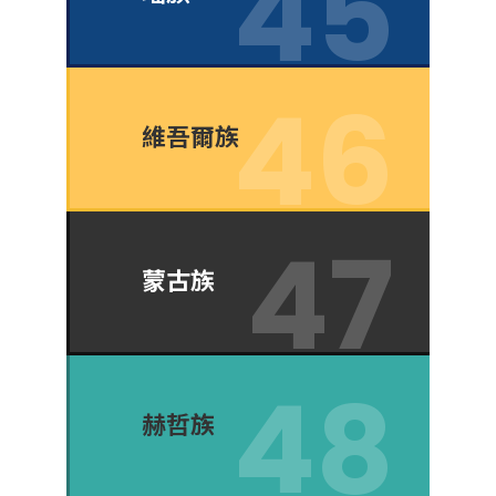
維吾爾族
蒙古族
赫哲族