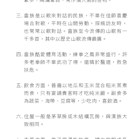
畲族是以歌來對話的民族，不單在佳節喜慶
場合對歌，平時在山間勞動，探親訪友時，
也常常以歌對話。畲族至今流傳的山歌有一
千多首，其中以歷史山歌流傳最廣。
畲族酷愛體育活動，練拳之風非常盛行，許
多老拳師不單武功了得，還精於醫道，救急
扶危。
飲食方面，普遍以地瓜和玉米混合稻米蒸煮
而食，只有宴請貴客時才吃純米飯。副食多
為蔬菜、海帶、豆腐等，少吃肉，喜飲酒。
住屋一般是茅草房或木結構瓦房，與漢族大
致相同。