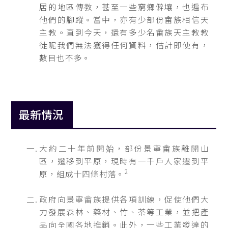
居的地區傳教，甚至一些窮鄉僻壤，也遍布
他們的腳蹤。當中，亦有少部份畲族相信天
主教。直到今天，還有多少名畲族天主教教
徒呢我們無法獲得任何資料，估計即使有，
數目也不多。
最新情況
大約二十年前開始，部份景寧畲族離開山
區，遷移到平原，現時有一千戶人家遷到平
2
原，組成十四條村落。
政府向景寧畲族提供各項訓練，促使他們大
力發展森林、藥材、竹、茶等工業，並把產
品向全國各地推銷。此外，一些工業發達的