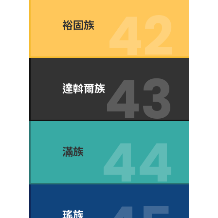
裕固族
達斡爾族
滿族
瑤族