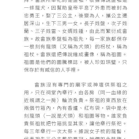
一條龍犬，因幫助皇帝平息了外患而被封為
忠勇王，娶了三公主，後變為人，攜公主遷
居深山，生下三男一女。長子姓盤，次子姓
蘭、三子姓雷、女婿姓鍾，由此而繁衍成畲
族。故畲族奉盤瓠為祖先，每一家族都保存
一根刻有龍頭（又稱為犬頭）的枴杖，稱為
祖杖。畲族還把傳說繪成畫像，稱為祖圖。
祖圖是他們的圖騰標誌，被人珍如珙璧，只
保存於有威信的人手裡。
畲族沒有專門的廟宇或神壇供祭祖之
用，只在祠堂內舉行，由各房（同一血緣的
近親謂之一房）輪流負責。祭祖的東西放在
兩個竹箱內，內有香爐、紅布袋，袋中是木
刻龍頭（一說是犬頭）和祖圖等物。誰家負
責祭祖就把竹箱挑至其家，讓他舉行祭祀。
每三年舉行一次大祭。據說女子梳的龍髻，
代表祖先三公主戴的鳳冠，她們如此裝飾，