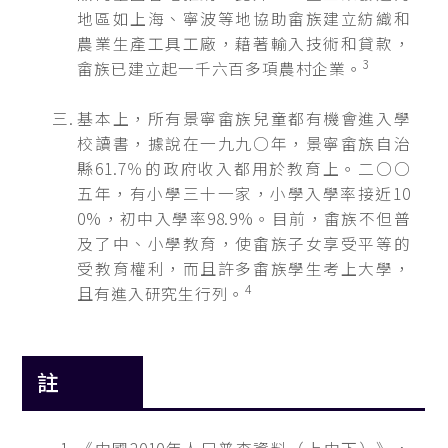
地區如上海、寧波等地協助畲族建立紡織和
農業生產工具工廠，藉著輸入技術和貸款，
3
畲族已建立起一千六百多項農村企業。
基本上，所有景寧畲族兒童都有機會進入學
校讀書，據說在一九九○年，景寧畲族自治
縣61.7％的政府收入都用於教育上。二○○
五年，有小學三十一家，小學入學率接近10
0%，初中入學率98.9%。目前，畬族不但普
及了中、小學教育，使畬族子女享受平等的
受教育權利，而且許多畬族學生考上大學，
4
且有進入研究生行列。
註