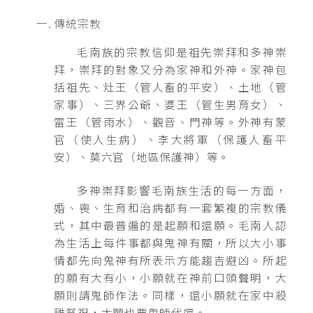
傳統宗教
毛南族的宗教信仰是祖先崇拜和多神崇
拜，崇拜的對象又分為家神和外神。家神包
括祖先、灶王（管人畜的平安）、土地（管
家事）、三界公爺、婆王（管生男育女）、
雷王（管雨水）、觀音、門神等。外神有蒙
官（使人生病）、李大將軍（保護人畜平
安）、莫六官（地區保護神）等。
多神崇拜影響毛南族生活的每一方面，
婚、喪、生育和治病都有一套繁複的宗教儀
式，其中最普遍的是起願和還願。毛南人認
為生活上每件事都與鬼神有關，所以大小事
情都先向鬼神有所表示方能趨吉避凶。所起
的願有大有小，小願就在神前口頭聲明，大
願則請鬼師作法。同樣，還小願就在家中殺
雞祭祀，大願也要鬼師代還。