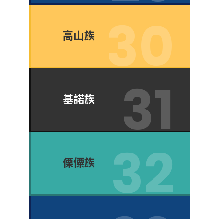
高山族
基諾族
傈僳族