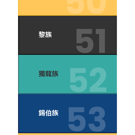
黎族
獨龍族
錫伯族