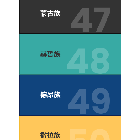
蒙古族
赫哲族
德昂族
撒拉族