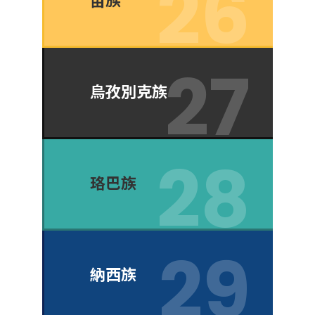
烏孜別克族
珞巴族
納西族