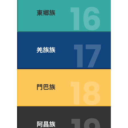
東鄉族
羌族族
門巴族
阿昌族