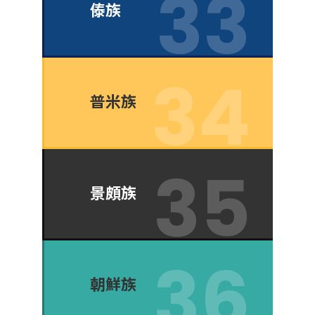
傣族
普米族
景頗族
朝鮮族