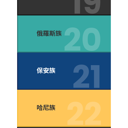
俄羅斯族
保安族
哈尼族