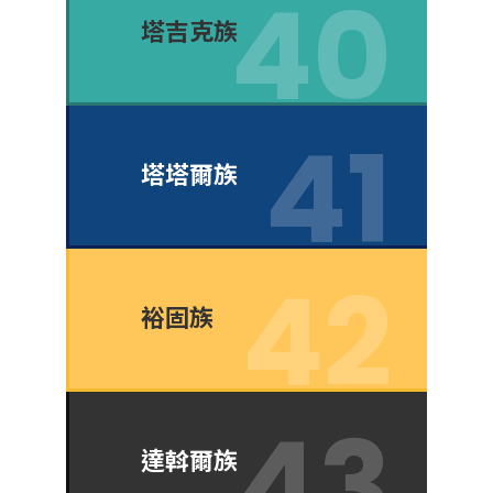
塔吉克族
塔塔爾族
裕固族
達斡爾族