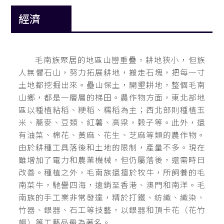
經濟
毛南族聚居的地區山巒重疊，耕地狹小，但族
人無懼石山，努力拓展耕地，搬走石塊，把每一寸
土地都挖掘出來。壘山保土，開墾耕地，整個毛南
山鄉，都是一層層的梯田。農作物方面，東北部地
區以種植粘稻、粳稻、糯稻為主；西北部則種植玉
米、蕎麥、豆類、紅薯、高粱，穀子等。此外，還
有油菜、棉花、黃麻、花生、芝麻等類的農作物。
由於耕種工具落後和土地的限制，產量不多。現在
雖增加了電力和農業機械，但仍屬落後，還需時日
改善。種植之外，毛南族還擅於牧牛，所飼養的毛
南菜牛，馳譽四海，遠銷至香港、澳門和南洋。毛
南族的手工業非常發達，精於打鐵、紡織、織染、
竹器、銀器、石工等技藝，以銀器和頂卡花（花竹
帽）等工藝品最為著名。