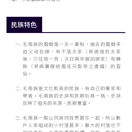
民族特色
毛南族的婚姻是一夫一妻制，過去的婚姻多
由父母包辦，有不落夫家（新娘接到夫家
後，只住宿一宵；次日與伴娘回娘家）和轉
房（弟與寡嫂結婚或兄娶弟之遺孀）的習
俗。
毛南族是文化較高的民族，有自己的專家和
學者。毛南族的史詩和民歌別具一格，史詩
反映了祖先的來源，民歌豐富。
毛南族一般以同族同姓聚居在一起，所以數
戶人家組成的小村落甚多，最大的村落也不