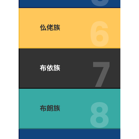
仫佬族
布依族
布朗族