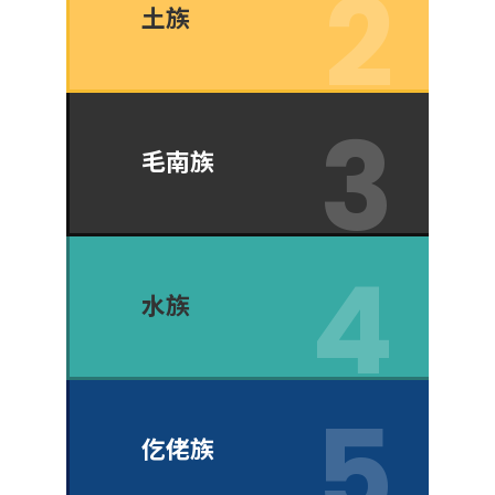
土族
毛南族
水族
仡佬族