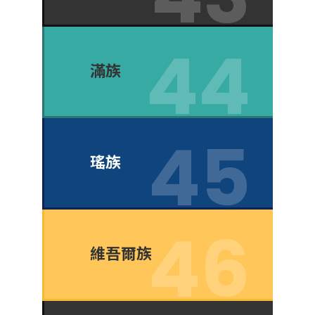
滿族
瑤族
維吾爾族