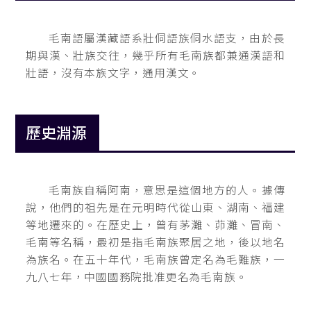
毛南語屬漢藏語系壯侗語族侗水語支，由於長
期與漢、壯族交往，幾乎所有毛南族都兼通漢語和
壯語，沒有本族文字，通用漢文。
歷史淵源
毛南族自稱阿南，意思是這個地方的人。據傳
說，他們的祖先是在元明時代從山東、湖南、福建
等地遷來的。在歷史上，曾有茅灘、茆灘、冒南、
毛南等名稱，最初是指毛南族聚居之地，後以地名
為族名。在五十年代，毛南族曾定名為毛難族，一
九八七年，中國國務院批准更名為毛南族。