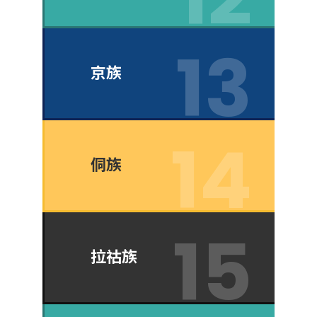
京族
侗族
拉祜族