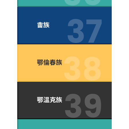
畬族
鄂倫春族
鄂溫克族