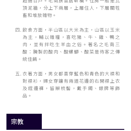
超過百戶。毛南族喜居幹欄。住房一般是瓦
頂泥牆，分上下兩層，上層住人，下層關牲
畜和堆放雜物。
飲食方面，半山區以大米為主，山區以玉米
為主，輔以雜糧，喜吃豬、牛、雞、鴨之
肉，並有拌吃生羊血之俗。著名之毛南三
酸：腌製的酸肉、酸螺螄、酸菜是待客之傳
統佳餚。
衣著方面，男女都喜穿藍色和青色的大襟和
對襟衫，婦女穿鑲有兩道花邊的右開襟上衣
及緄邊褲，留辮梳髻，戴手鐲、銀牌等飾
品。
宗教