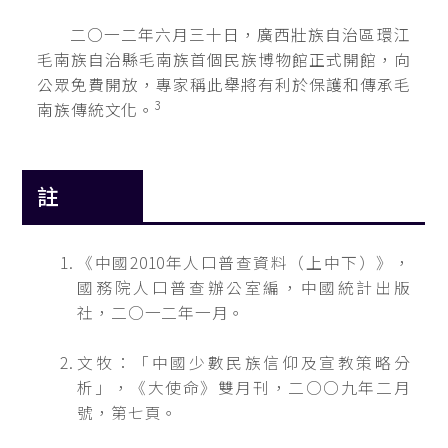
二○一二年六月三十日，廣西壯族自治區環江
毛南族自治縣毛南族首個民族博物館正式開館，向
公眾免費開放，專家稱此舉將有利於保護和傳承毛
3
南族傳統文化。
註
《中國2010年人口普查資料（上中下）》，
國務院人口普查辦公室編，中國統計出版
社，二○一二年一月。
文牧：「中國少數民族信仰及宣教策略分
析」，《大使命》雙月刊，二○○九年二月
號，第七頁。