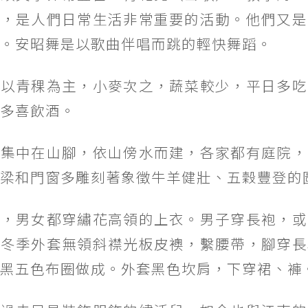
歌，是人們日常生活非常重要的活動。他們又是
。安昭舞是以歌曲伴唱而跳的輕快舞蹈。
面以青稞為主，小麥次之，蔬菜較少，平日多吃
多喜飲酒。
般集中在山腳，依山傍水而建，各家都有庭院，
梁和門窗多雕刻著象徵牛羊健壯、五穀豐登的
面，男女都穿繡花高領的上衣。男子穿長袍，或
，冬季外套無領斜襟光板皮襖，繫腰帶，腳穿長
黑五色布圈做成。外套黑色坎肩，下穿裙、褲