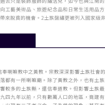
繡過去只是裝飾服飾的繡活兒，如今也與江南的
始向工藝美術品、旅遊紀念品和日常生活用品方
帶來脫貧的機會。2土族盤繡更被列入國家級
信奉喇嘛教中之黃教。宗教深深影響土族社會
村落都有一所喇嘛廟。除了黃教之外，也有土族
影響較多的土族縣，還信奉道教。但影響土族最
一九四九年以前，只有數萬人口的地區，竟建有