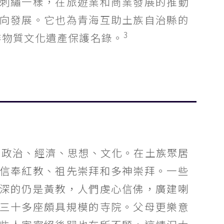
刺繡一樣，在旅遊業和商業發展的推動
向發展。它也為青海互助土族自治縣的
3
非物質文化遺產保護名錄。
的政治、經濟、思想、文化。在土族聚居
信奉紅教、祖先崇拜和多神崇拜。一些
深的仍是黃教，人們虔心信佛，廣建喇
三十多座頗具規模的寺院。父母更樂意