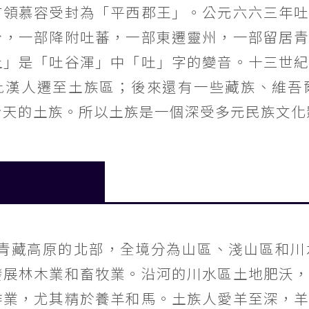
首領慕容受封為「平西郡王」。公元六六三年
份，一部降附吐蕃，一部東遷靈州，一部留居
土」是「吐谷渾」中「吐」字的變音。十三世
批漢人遷至土族區；後來還有一些藏族、維吾
今天的土族。所以土族是一個深受多元民族文化
青藏高原的北部，全境分為山區、淺山區和川
發展林木業和畜牧業。沿河的川水區土地肥沃
作業，尤其精於養羊和馬。土族人愛羊至深，