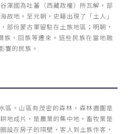
吐谷渾國為吐蕃（西藏政權）所瓦解，部
青海故地。至元朝，史籍出現了「土人」
紀，部份蒙古軍留駐在土族地區；明朝，
爾族、回族等遷來。這些民族在當地融
影響的民族。
水區。山區有茂密的森林，森林週圍是
，耕地成片，是農業的集中地。畜牧業是
羊圈設在房子的隔壁，客人到土族作客，