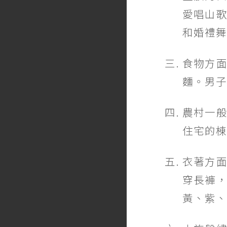
愛唱山
和婚禮舞
食物方
麵。男子
農村一
住宅的棟
衣著方
穿長褲
黃、紫、