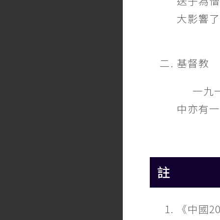
送子為
大影響了
基督教
一九
中亦有一
註
《中國2