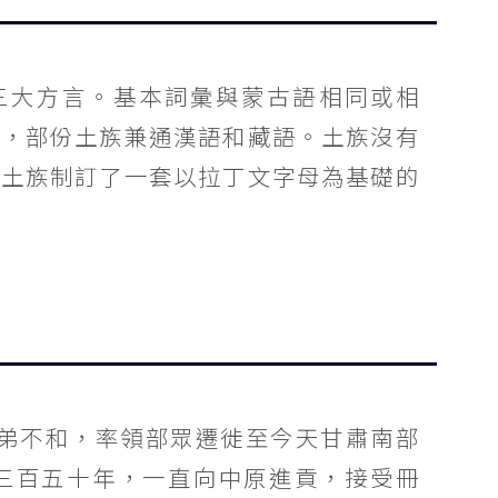
三大方言。基本詞彙與蒙古語相同或相
近，部份土族兼通漢語和藏語。土族沒有
為土族制訂了一套以拉丁文字母為基礎的
弟不和，率領部眾遷徙至今天甘肅南部
三百五十年，一直向中原進貢，接受冊