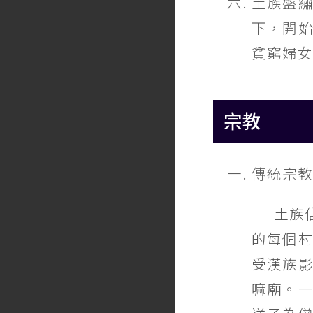
土族盤
下，開
貧窮婦女
宗教
傳統宗教
土族
的每個
受漢族
嘛廟。