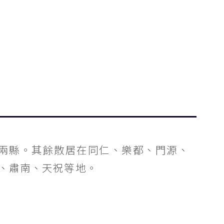
兩縣。其餘散居在同仁、樂都、門源、
、肅南、天祝等地。