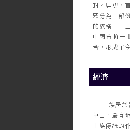
封。唐初，
眾分為三部
的族稱，「
中國曾將一
合，形成了
經濟
土族居於
草山，最宜
土族傳統的