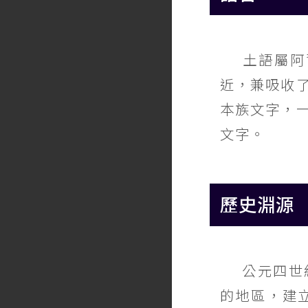
土語屬阿
近，兼吸收
本族文字，
文字。
歷史淵源
公元四世
的地區，建