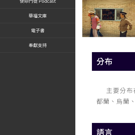
使命門徒 Podcast
華福文庫
電子書
奉獻支持
分布
主要分布
都蘭、烏蘭
語言