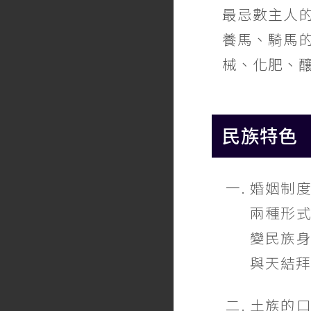
最忌數主人
養馬、騎馬
械、化肥、
民族特色
婚姻制
兩種形
變民族
與天結拜
土族的