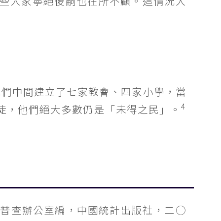
些人家寧絕後嗣也在所不顧。這情況大
他們中間建立了七家教會、四家小學，當
4
徒，他們絕大多數仍是「未得之民」。
口普查辦公室編，中國統計出版社，二○