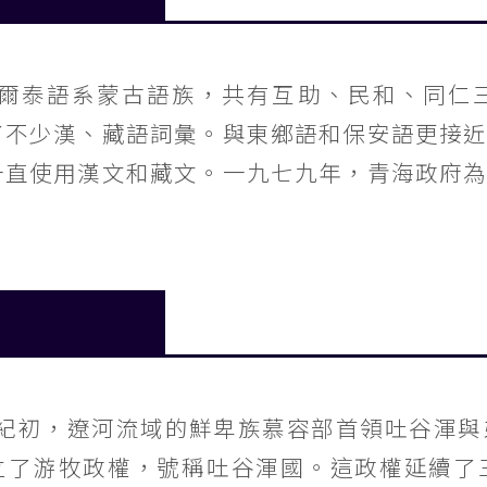
爾泰語系蒙古語族，共有互助、民和、同仁
了不少漢、藏語詞彙。與東鄉語和保安語更接
一直使用漢文和藏文。一九七九年，青海政府
紀初，遼河流域的鮮卑族慕容部首領吐谷渾與
立了游牧政權，號稱吐谷渾國。這政權延續了