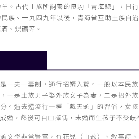
的羊。古代土族所飼養的良駒「青海驄」，日
的民族。一九四九年以後，青海省互助土族自
釀酒、煤礦等。
度是一夫一妻制，通行招婿入贅。一般以本民族
式，一是土族男子娶外族女子為妻，二是招外族
身分。過去還流行一種「戴天頭」的習俗，女孩
成婚，然後可自由擇偶，未婚而生孩子不受歧
口頭文學非常豐富，有花兒（山歌）、敘事詩、