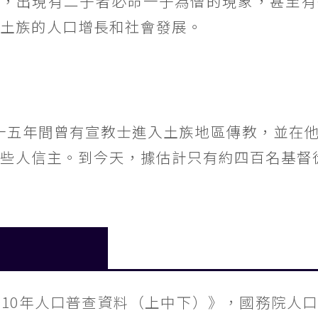
僧，出現有二子者必命一子為僧的現象，甚至有
土族的人口增長和社會發展。
一五年間曾有宣教士進入土族地區傳教，並在
些人信主。到今天，據估計只有約四百名基督
010年人口普查資料（上中下）》，國務院人