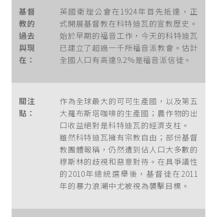
基督
英國衛理公會在1924年首先抵達，正
教的
式開展基督教在科特迪瓦的宣教歷史。
過去
始於早期的福音工作，今天的科特迪瓦
與現
已建立了超過一千所福音派教會。估計
在：
全國人口有高達9.2%是福音派信徒。
關注
作為全球最大的可可生產國，以及第五
點：
大羅布斯塔咖啡的生產國；農作物的出
口收益絕對是科特迪瓦的經濟支柱。
雖然科特迪瓦擁有宗教自由；部份基督
教團體報稱，仍然遭到佔人口大多數的
穆斯林的歧視和惡意對待。在具爭議性
的2010年總統選舉後，基督徒在2011
年的暴力浪潮中尤被視為襲擊目標。