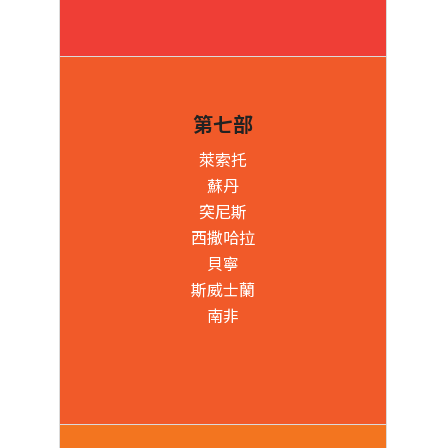
第七部
萊索托
蘇丹
突尼斯
西撒哈拉
貝寧
斯威士蘭
南非