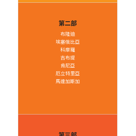
第二部
布隆迪
埃塞俄比亞
科摩羅
吉布提
肯尼亞
厄立特里亞
馬達加斯加
第三部