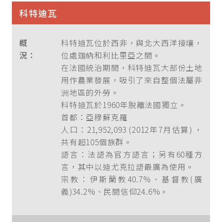
科特迪瓦
概
科特迪瓦位於西非，與北大西洋接壤，
況：
位處迦納和利比里亞之間。
在法國統治期間，科特迪瓦大部份土地
用作農業發展，吸引了來自整個法屬非
洲地區的外勞。
科特迪瓦於1960年脫離法國獨立。
首都：亞穆蘇克羅
人口：21,952,093 (2012年7月估算) ，
共有超105個族群。
語言：法語為官方語言；另有60種方
言，其中以迪尤克拉語最廣為使用。
宗教：伊斯蘭教40.7%、基督教(廣
義)34.2%、民間信仰24.6%。