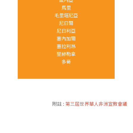
馬里
毛里塔尼亞
尼日爾
尼日利亞
塞內加爾
塞拉利昂
聖赫勒拿
多哥
附註 :
第三屆世界華人非洲宣教會議