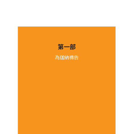
第一部
為迦納禱告