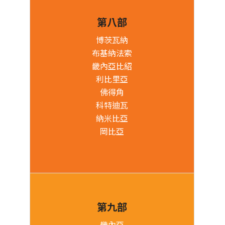
第八部
博茨瓦納
布基納法索
畿內亞比紹
利比里亞
佛得角
科特迪瓦
納米比亞
岡比亞
第九部
畿內亞