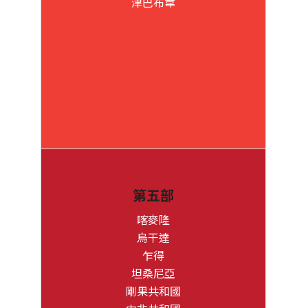
津巴布韋
第五部
喀麥隆
烏干達
乍得
坦桑尼亞
剛果共和國