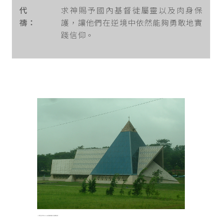
代
求神賜予國內基督徒屬靈以及肉身保
禱：
護，讓他們在逆境中依然能夠勇敢地實
踐信仰。
一所位於Bonoa的衛理公會教會。