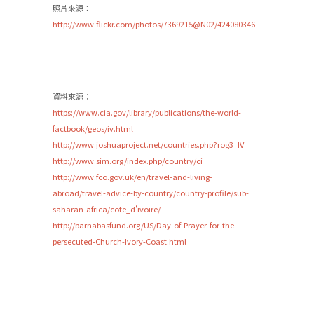
照片來源︰
http://www.flickr.com/photos/7369215@N02/424080346
資料來源：
https://www.cia.gov/library/publications/the-world-
factbook/geos/iv.html
http://www.joshuaproject.net/countries.php?rog3=IV
http://www.sim.org/index.php/country/ci
http://www.fco.gov.uk/en/travel-and-living-
abroad/travel-advice-by-country/country-profile/sub-
saharan-africa/cote_d'ivoire/
http://barnabasfund.org/US/Day-of-Prayer-for-the-
persecuted-Church-Ivory-Coast.html