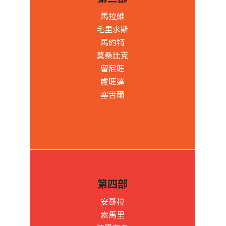
馬拉維
毛里求斯
馬約特
莫桑比克
留尼旺
盧旺達
塞舌爾
第四部
安哥拉
索馬里