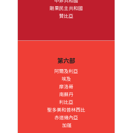
中非共和國
剛果民主共和國
贊比亞
第六部
阿爾及利亞
埃及
摩洛哥
南蘇丹
利比亞
聖多美和普林西比
赤道幾內亞
加蓬