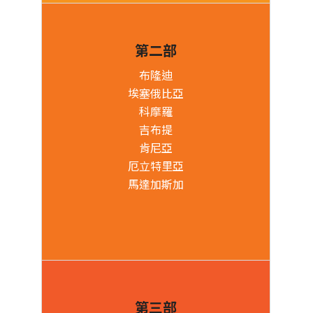
第二部
布隆迪
埃塞俄比亞
科摩羅
吉布提
肯尼亞
厄立特里亞
馬達加斯加
第三部