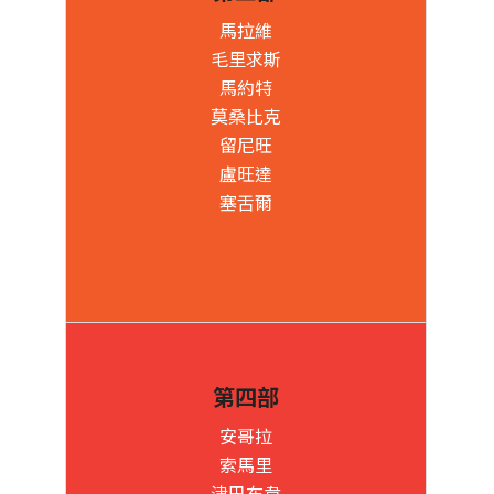
馬拉維
毛里求斯
馬約特
莫桑比克
留尼旺
盧旺達
塞舌爾
第四部
安哥拉
索馬里
津巴布韋