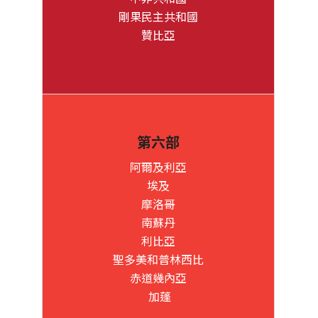
剛果民主共和國
贊比亞
第六部
阿爾及利亞
埃及
摩洛哥
南蘇丹
利比亞
聖多美和普林西比
赤道幾內亞
加蓬