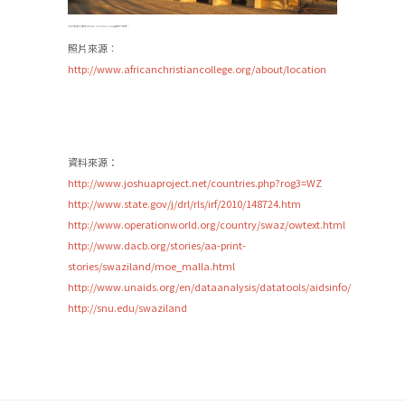
位於斯威士蘭的African Christian College建於1967年。
照片來源︰
http://www.africanchristiancollege.org/about/location
資料來源：
http://www.joshuaproject.net/countries.php?rog3=WZ
http://www.state.gov/j/drl/rls/irf/2010/148724.htm
http://www.operationworld.org/country/swaz/owtext.html
http://www.dacb.org/stories/aa-print-
stories/swaziland/moe_malla.html
http://www.unaids.org/en/dataanalysis/datatools/aidsinfo/
http://snu.edu/swaziland