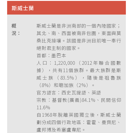
斯威士蘭
概
斯威士蘭是非洲南部的一個內陸國家；
況：
其北、南、西面被南非包圍，東面與莫
桑比克接壤。該國是非洲目前唯一奉行
絕對君主制的國家。
首都：墨巴本
人口：1,220,000（2012年聯合國數
據），共有11個族群。最大族群是斯
威士族（83.5%），隨後是祖魯族
（8%）和聰加族（2%）。
官方語言：西史瓦提語、英語
宗教：基督教(廣義)84.1%、民間信仰
11.6%
自1968年脫離英國獨立後，斯威士蘭
劃分成四個行政地區：霍霍、曼齊尼、
盧邦博及希塞盧韋尼。