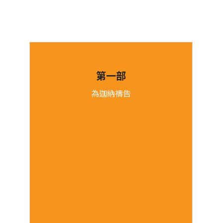
第一部
為迦納禱告