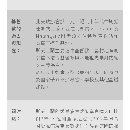
基督
北美瑞挪會於十九世紀九十年代中期抵
教的
達斯威士蘭，並在南部的Mhlosheni及
過去
Nhlangano附近設立伯特利宣教站作
與現
為事工運作基地。
在：
斯威士蘭主要信奉基督教，農村地區則
以信奉結合基督教與本地祖先崇拜的錫
安主義為主。
羅馬天主教會及聖公會的出現，同時也
為國家帶來不少教會、學校及其他基礎
建設。
關注
斯威士蘭的愛滋病毒感染率高達人口比
點：
例26%，位列全球之冠（2012年聯合
國愛滋病規劃署數據）；導致該國的孤