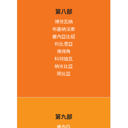
第八部
博茨瓦納
布基納法索
畿內亞比紹
利比里亞
佛得角
科特迪瓦
納米比亞
岡比亞
第九部
畿內亞