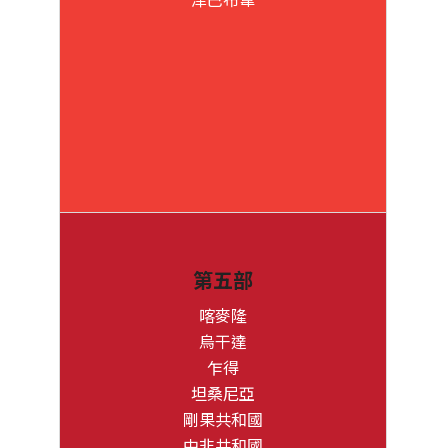
第五部
喀麥隆
烏干達
乍得
坦桑尼亞
剛果共和國
中非共和國