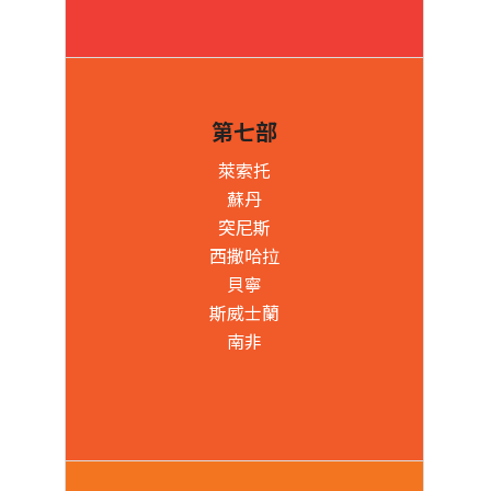
第七部
萊索托
蘇丹
突尼斯
西撒哈拉
貝寧
斯威士蘭
南非