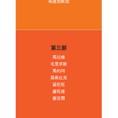
馬達加斯加
第三部
馬拉維
毛里求斯
馬約特
莫桑比克
留尼旺
盧旺達
塞舌爾