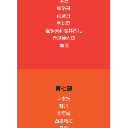
埃及
摩洛哥
南蘇丹
利比亞
聖多美和普林西比
赤道幾內亞
加蓬
第七部
萊索托
蘇丹
突尼斯
西撒哈拉
貝寧