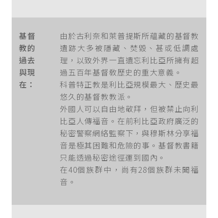
基督
由於古利奈和萊普提斯所蘊藏的基督教
教的
遺跡大多被隱藏、焚毀、甚或低調處
過去
理，以致外界一直遺忘利比亞所擁有超
與現
過五百年基督敎歷史的重大意義。
在：
科普特正教是利比亞規模最大、歷史最
悠久的基督教教派。
外國人可以自由地敬拜，但被禁止向利
比亞人傳福音。在前利比亞政府廣泛的
秘密警察網絡監察下，與穆斯林分享福
音是極其困難和危險的事。基督教書籍
只能透過秘密途徑運到國內。
在40個族群中，尚有28個族群未聞福
音。