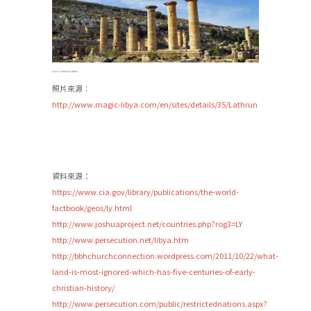
在Lathrun發掘出拜占庭教堂。
照片來源︰
http://www.magic-libya.com/en/sites/details/35/Lathrun
資料來源：
https://www.cia.gov/library/publications/the-world-
factbook/geos/ly.html
http://www.joshuaproject.net/countries.php?rog3=LY
http://www.persecution.net/libya.htm
http://bbhchurchconnection.wordpress.com/2011/10/22/what-
land-is-most-ignored-which-has-five-centuries-of-early-
christian-history/
http://www.persecution.com/public/restrictednations.aspx?