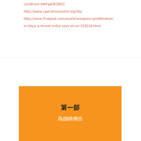
clickfrom=bWFpbl9tZW51
http://www.operationworld.org/liby
http://www.firstpost.com/world/weapons-proliferation-
in-libya-a-threat-india-says-at-un-519218.html
第一部
為迦納禱告