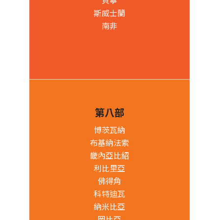
斯威士蘭
南非
第八部
博茨瓦納
布基納法索
畿內亞比紹
利比里亞
佛得角
科特迪瓦
納米比亞
岡比亞