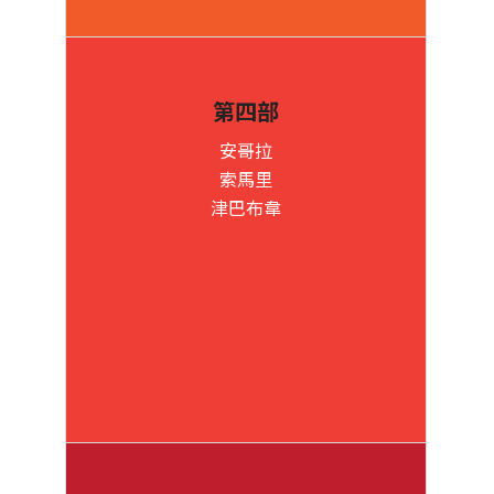
第四部
安哥拉
索馬里
津巴布韋