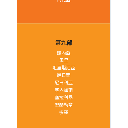
第九部
畿內亞
馬里
毛里塔尼亞
尼日爾
尼日利亞
塞內加爾
塞拉利昂
聖赫勒拿
多哥