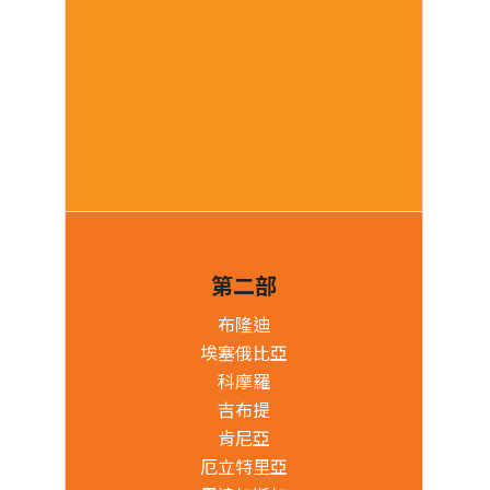
第二部
布隆迪
埃塞俄比亞
科摩羅
吉布提
肯尼亞
厄立特里亞