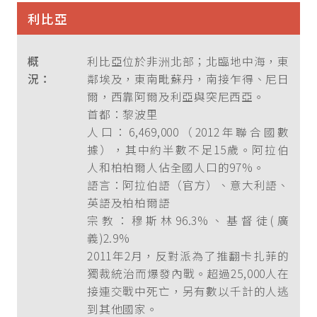
利比亞
概
利比亞位於非洲北部；北臨地中海，東
況：
鄰埃及，東南毗蘇丹，南接乍得、尼日
爾，西靠阿爾及利亞與突尼西亞。
首都：黎波里
人口：6,469,000（2012年聯合國數
據），其中約半數不足15歲。阿拉伯
人和柏柏爾人佔全國人口的97%。
語言：阿拉伯語（官方）、意大利語、
英語及柏柏爾語
宗教：穆斯林96.3%、基督徒(廣
義)2.9%
2011年2月，反對派為了推翻卡扎菲的
獨裁統治而爆發內戰。超過25,000人在
接連交戰中死亡，另有數以千計的人逃
到其他國家。