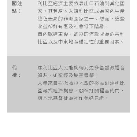
關注
利比亞經濟主要依靠出口石油到其他國
點：
家，其豐厚收入讓利比亞成為國內生產
總值最高的非洲國家之一。然而，這些
收益卻鮮有惠及社會低下階層。
自內戰結束後，武器的流散成為危害利
比亞以及中東地區穩定性的重要因素。
代
願利比亞人民能夠得到更多基督教福音
禱：
資源，如聖經及屬靈書籍。
大量來自次撒哈拉地區的移民到達利比
亞尋找經濟機會，願神打開福音的門，
讓本地基督徒為祂作美好見證。