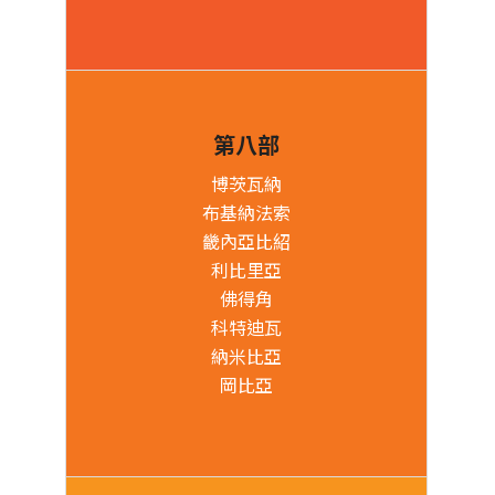
第八部
博茨瓦納
布基納法索
畿內亞比紹
利比里亞
佛得角
科特迪瓦
納米比亞
岡比亞