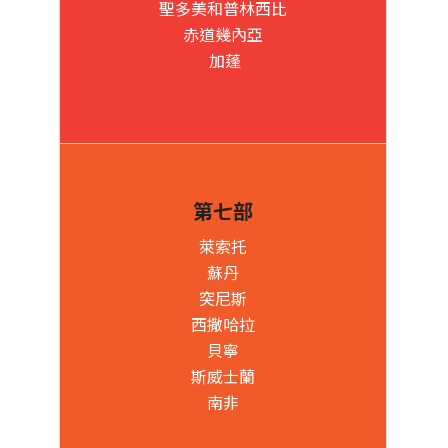
聖多美和普林西比
赤道幾內亞
加蓬
第七部
萊索托
蘇丹
突尼斯
西撒哈拉
貝寧
斯威士蘭
南非