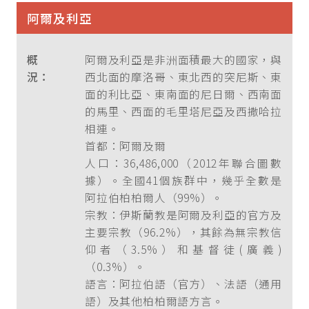
阿爾及利亞
概
阿爾及利亞是非洲面積最大的國家，與
況：
西北面的摩洛哥、東北西的突尼斯、東
面的利比亞、東南面的尼日爾、西南面
的馬里、西面的毛里塔尼亞及西撒哈拉
相連。
首都：阿爾及爾
人口：36,486,000（2012年聯合圖數
據）。全國41個族群中，幾乎全數是
阿拉伯柏柏爾人（99%）。
宗教：伊斯蘭教是阿爾及利亞的官方及
主要宗教（96.2%），其餘為無宗教信
仰者（3.5%）和基督徒(廣義)
（0.3%）。
語言：阿拉伯語（官方）、法語（通用
語）及其他柏柏爾語方言。