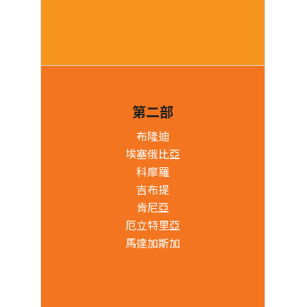
第二部
布隆迪
埃塞俄比亞
科摩羅
吉布提
肯尼亞
厄立特里亞
馬達加斯加