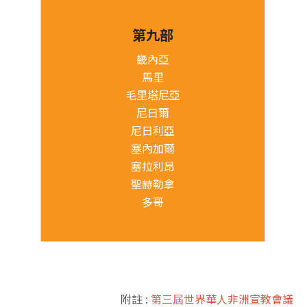
第九部
畿內亞
馬里
毛里塔尼亞
尼日爾
尼日利亞
塞內加爾
塞拉利昂
聖赫勒拿
多哥
附註 :
第三屆世界華人非洲宣教會議