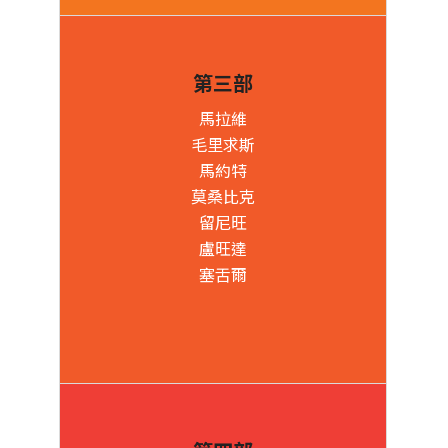
第三部
馬拉維
毛里求斯
馬約特
莫桑比克
留尼旺
盧旺達
塞舌爾