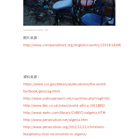
位於首都阿爾及爾東面100公里外的一間教會被縱火，徹底焚毀。
照片來源︰
http://www.compassdirect.org/english/country/13314/14286
資料來源：
https://www.cia.gov/library/publications/the-world-
factbook/geos/ag.html
http://www.joshuaproject.net/countries.php?rog3=AG
http://www.bbc.co.uk/news/world-africa-14118852
http://www.ewtn.com/library/CHRIST/zalgeria.HTM
http://www.persecution.net/algeria.htm
http://www.persecution.org/2012/11/21/christians-
blasphemy-trial-reconvenes-in-algeria/