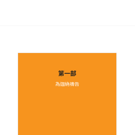
第一部
為迦納禱告