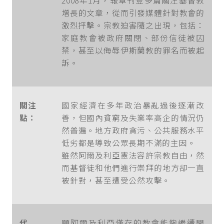
2008年1月，報章刊登多篇關注基督教
增長的文章，從而引發媒體針對教會的
激烈抨擊。宗教迫害隨之出現，包括：
家庭教會被政府關閉、部份信徒被囚
禁，甚至以侮辱伊斯蘭教的罪名而被起
訴。
關注
國家經濟在多年政治暴亂過後逐漸改
點：
善，但國內貧窮及失業率高企的情況仍
然普遍。地方政府貪污、公共服務水平
低劣都是導致公眾長期不滿的主因。
雖然阿爾及利亞憲法容許宗教自由，然
而基督徒和他們進行崇拜的地方卻一直
被針對，甚至遭受公然攻擊。
代
願阿爾及利亞僅存的教會能夠繼續開