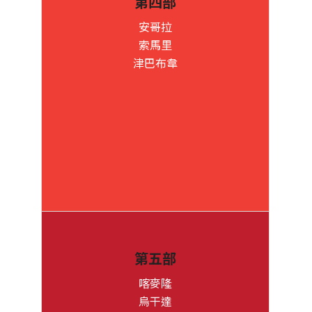
第四部
安哥拉
索馬里
津巴布韋
第五部
喀麥隆
烏干達