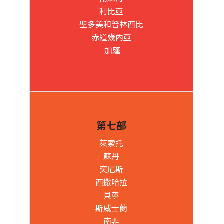
利比亞
聖多美和普林西比
赤道幾內亞
加蓬
第七部
萊索托
蘇丹
突尼斯
西撒哈拉
貝寧
斯威士蘭
南非