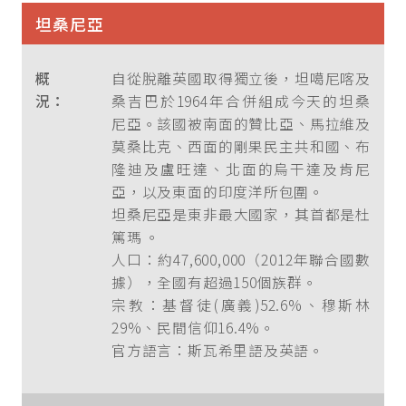
坦桑尼亞
概
自從脫離英國取得獨立後，坦噶尼喀及
況：
桑吉巴於1964年合併組成今天的坦桑
尼亞。該國被南面的贊比亞、馬拉維及
莫桑比克、西面的剛果民主共和國、布
隆迪及盧旺達、北面的烏干達及肯尼
亞，以及東面的印度洋所包圍。
坦桑尼亞是東非最大國家，其首都是杜
篤瑪 。
人口：約47,600,000（2012年聯合國數
據），全國有超過150個族群。
宗教：基督徒(廣義)52.6%、穆斯林
29%、民間信仰16.4%。
官方語言：斯瓦希里語及英語。