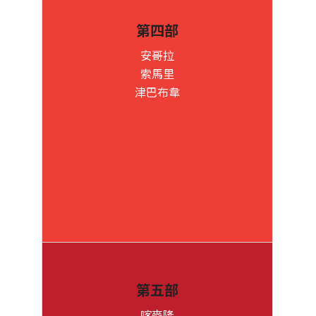
第四部
安哥拉
索馬里
津巴布韋
第五部
喀麥隆