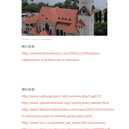
位處達累斯薩拉姆的The Azania Front Lutheran Church於1898年由德國宣教士建成。
照片來源︰
http://www.thetravelword.com/2010/12/14/holidays-
celebrations-and-festivals-in-tanzania
資料來源：
http://www.joshuaproject.net/countries.php?rog3=TZ
http://www.operationworld.org/country/tanz/owtext.html
http://www.blackchristiannews.com/news/2012/10/christians-
in-tanzania-under-increased-persecution.html
http://www.sim.co.uk/where_we_work/africa/tanzania/
http://www.state.gov/documents/organization/192979.pdf