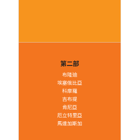
第二部
布隆迪
埃塞俄比亞
科摩羅
吉布提
肯尼亞
厄立特里亞
馬達加斯加