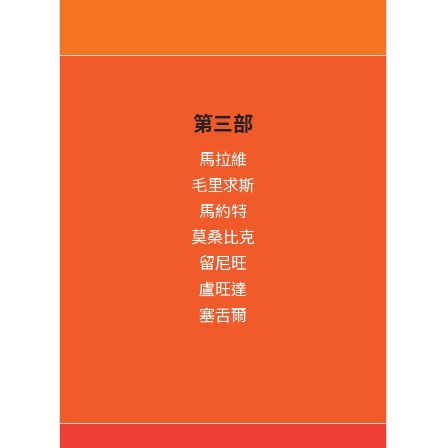
第三部
馬拉維
毛里求斯
馬約特
莫桑比克
留尼旺
盧旺達
塞舌爾