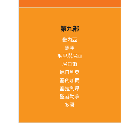
第九部
畿內亞
馬里
毛里塔尼亞
尼日爾
尼日利亞
塞內加爾
塞拉利昂
聖赫勒拿
多哥