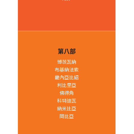
第八部
博茨瓦納
布基納法索
畿內亞比紹
利比里亞
佛得角
科特迪瓦
納米比亞
岡比亞