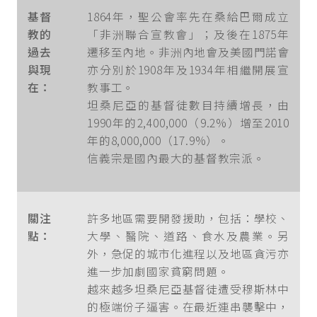
基督
1864年，聖公會率先在桑給巴爾成立
教的
「非洲聯合宣教會」；及後在1875年
過去
遷移至內地。非洲內地會及美國門諾會
與現
亦分別於1908年及1934年相繼開展宣
在：
教事工。
坦桑尼亞的基督徒數目持續增長，由
1990年的2,400,000（9.2%）增至2010
年的8,000,000（17.9%）。
信義宗是國內最大的基督教宗派。
關注
許多地區需要開發援助，包括：學校、
點：
大學、醫院、道路、食水及農業。另
外，急促的城市化進程以及地區貪污亦
進一步加劇國家貧窮問題。
越來越多坦桑尼亞基督徒遭受穆斯林中
的極端份子逼害。在最近連串襲擊中，