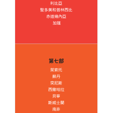
利比亞
聖多美和普林西比
赤道幾內亞
加蓬
第七部
萊索托
蘇丹
突尼斯
西撒哈拉
貝寧
斯威士蘭
南非