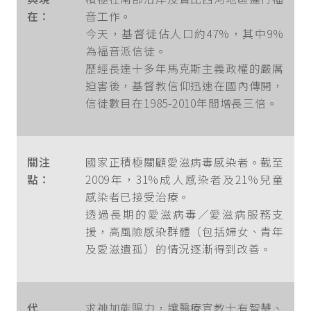
在：
音工作。
今天，基督徒佔人口約47%，其中9%
為福音派信徒。
歷經長達十多年馬克斯主義政權的嚴厲
迫害後，基督教信仰迅速在國內傳開，
信徒數目在1985-2010年間增長三倍。
關注
國家正積極關顧愛滋病毒感染者。截至
點：
2009年，31%成人感染者及21%兒童
感染者已接受治療。
透過長期的愛滋病毒／愛滋病服務支
援，高風險感染群體（包括婦女、青年
及愛滋遺孤）的情況逐漸得到改善。
代
求神加能賜力，讓醫療宣教士有智慧、