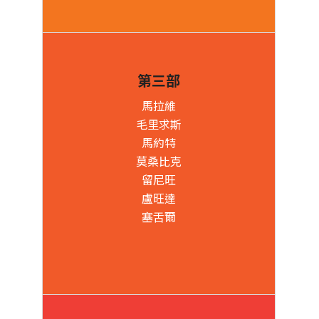
第三部
馬拉維
毛里求斯
馬約特
莫桑比克
留尼旺
盧旺達
塞舌爾