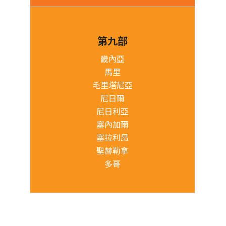
第九部
畿內亞
馬里
毛里塔尼亞
尼日爾
尼日利亞
塞內加爾
塞拉利昂
聖赫勒拿
多哥