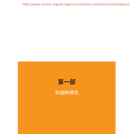
http://www.unaids.org/en/regionscountries/countries/mozambique/
第一部
為迦納禱告