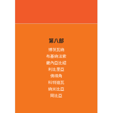
第八部
博茨瓦納
布基納法索
畿內亞比紹
利比里亞
佛得角
科特迪瓦
納米比亞
岡比亞