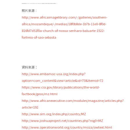
1522年建成的Church of Nossa Senhora do Baluarte，是莫桑比克現存的最古老歐洲式建築之一。
照片來源︰
http://www.africaimagelibrary.com/-/galleries/southern-
africa/mozambique/-/medias/18f0b8de-1b7b-11e0-8f0d-
816fd7d51f0a-church-of-nossa-senharo-baluarte-1522-
fortress-of-sao-sebasta
資料來源：
http://www.embamoc-usa.org/index.php?
option=com_content&view=article&id=70&Itemid=72
https://www.cia.gov/library/publications/the-world-
factbook/geos/mz.html
http://www.africanexecutive.com/modules/magazine/articles.php?
article=192
http://www.sim.org/index.php/country/MZ
http://www.joshuaproject.net/countries.php?rog3=MZ
http://www.operationworld.org/country/moza/owtext.html