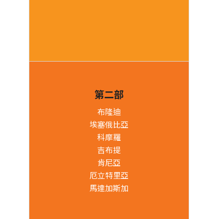
第二部
布隆迪
埃塞俄比亞
科摩羅
吉布提
肯尼亞
厄立特里亞
馬達加斯加