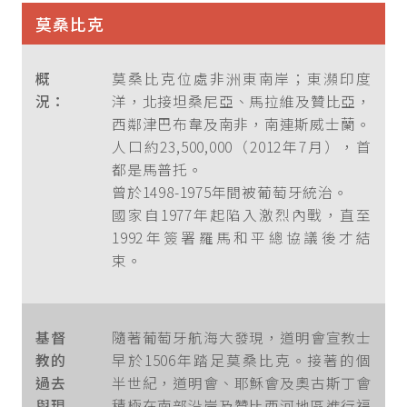
莫桑比克
概
莫桑比克位處非洲東南岸；東瀕印度
況：
洋，北接坦桑尼亞、馬拉維及贊比亞，
西鄰津巴布韋及南非，南連斯威士蘭。
人口約23,500,000（2012年7月），首
都是馬普托。
曾於1498-1975年間被葡萄牙統治。
國家自1977年起陷入激烈內戰，直至
1992年簽署羅馬和平總協議後才結
束。
基督
隨著葡萄牙航海大發現，道明會宣教士
教的
早於1506年踏足莫桑比克。接著的個
過去
半世紀，道明會、耶穌會及奧古斯丁會
與現
積極在南部沿岸及贊比西河地區進行福