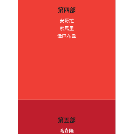
第四部
安哥拉
索馬里
津巴布韋
第五部
喀麥隆