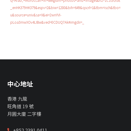
q=Arab,+Moroccan+in+Belgium+photos+and+images&rlz=1C1GGGE
_enHK379HK379&espv=2&biw=1280&bih=649&qscrl=1&tbm=isch&tbo=
u&source=univ&sa=X&ei=2wnYVI-
pLoa3mwXOv4LIBw&ved=0CDUQ7Ak#imgdii=_
中心地址
香港 九龍
旺角道 19 號
月圓大廈 二字樓
+852 2391 0411