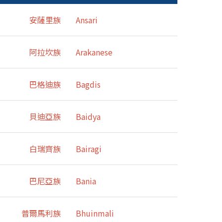
安薩里族
Ansari
阿拉坎族
Arakanese
巴格迪族
Bagdis
貝迪亞族
Baidya
白瑞齊族
Bairagi
巴尼亞族
Bania
普爾馬利族
Bhuinmali