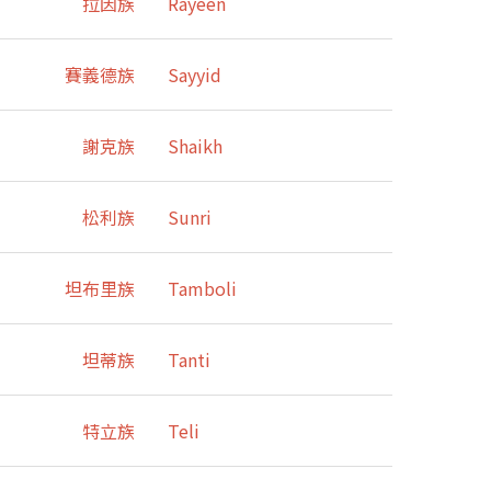
拉因族
Rayeen
賽義德族
Sayyid
謝克族
Shaikh
松利族
Sunri
坦布里族
Tamboli
坦蒂族
Tanti
特立族
Teli