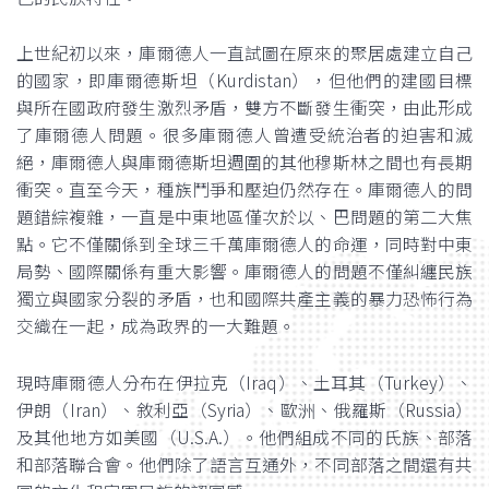
上世紀初以來，庫爾德人一直試圖在原來的聚居處建立自己
的國家，即庫爾德斯坦（Kurdistan），但他們的建國目標
與所在國政府發生激烈矛盾，雙方不斷發生衝突，由此形成
了庫爾德人問題。很多庫爾德人曾遭受統治者的迫害和滅
絕，庫爾德人與庫爾德斯坦週圍的其他穆斯林之間也有長期
衝突。直至今天，種族鬥爭和壓迫仍然存在。庫爾德人的問
題錯綜複雜，一直是中東地區僅次於以、巴問題的第二大焦
點。它不僅關係到全球三千萬庫爾德人的命運，同時對中東
局勢、國際關係有重大影響。庫爾德人的問題不僅糾纏民族
獨立與國家分裂的矛盾，也和國際共產主義的暴力恐怖行為
交織在一起，成為政界的一大難題。
現時庫爾德人分布在伊拉克（Iraq）、土耳其（Turkey）、
伊朗（Iran）、敘利亞（Syria）、歐洲、俄羅斯（Russia）
及其他地方如美國（U.S.A.）。他們組成不同的氏族、部落
和部落聯合會。他們除了語言互通外，不同部落之間還有共