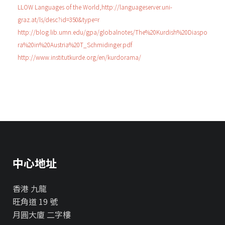
LLOW Languages of the World,http://languageserver.uni-
graz.at/ls/desc?id=350&type=r
http://blog.lib.umn.edu/gpa/globalnotes/The%20Kurdish%20Diaspo
ra%20in%20Austria%20T_Schmidinger.pdf
http://www.institutkurde.org/en/kurdorama/
中心地址
香港 九龍
旺角道 19 號
月圓大廈 二字樓