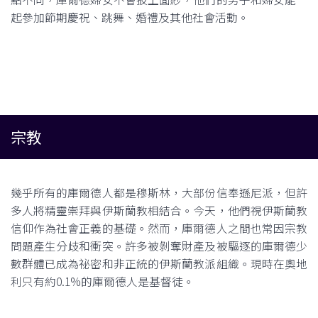
起參加節期慶祝、跳舞、婚禮及其他社會活動。
宗教
幾乎所有的庫爾德人都是穆斯林，大部份信奉遜尼派，但許
多人將精靈崇拜與伊斯蘭教相結合。今天，他們視伊斯蘭教
信仰作為社會正義的基礎。然而，庫爾德人之間也常因宗教
問題產生分歧和衝突。許多被剝奪財產及被驅逐的庫爾德少
數群體已成為祕密和非正統的伊斯蘭教派組織。現時在奧地
利只有約0.1%的庫爾德人是基督徒。