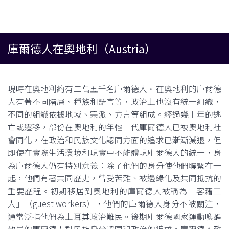
庫爾德人在奧地利（Austria）
現時在奧地利約有二萬五千名庫爾德人。在奧地利的庫爾德
人有著不同階層、種族和語言等，政治上也沒有統一組織，
不同的組織依據地域、宗派、方言等組成。經過幾十年的逃
亡或遷移，部份在奧地利的年輕一代庫爾德人已被奧地利社
會同化，在政治和民族文化認同方面的追求已漸漸減退，但
即使在實際生活環境和現實中不能體現庫爾德人的統一，身
為庫爾德人仍有特別意義：除了他們的身分使他們聯繫在一
起，他們有著共同歷史，曾受苦難、被邊緣化及共同抵抗的
重要歷程。初期移居到奧地利的庫爾德人被稱為「客籍工
人」（guest workers），他們的庫爾德人身分不被關注，
通常泛指他們為土耳其政治難民。後期庫爾德國家運動喚醒