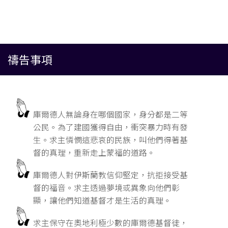
禱告事項
庫爾德人無論身在哪個國家，身分都是二等
公民。為了建國獲得自由，衝突暴力時有發
生。求主憐憫這悲哀的民族，叫他們得著基
督的真理，重新走上蒙福的道路。
庫爾德人對伊斯蘭教信仰堅定，抗拒接受基
督的福音。求主透過夢境或異象向他們彰
顯，讓他們知道基督才是生活的真理。
求主保守在奧地利極少數的庫爾德基督徒，