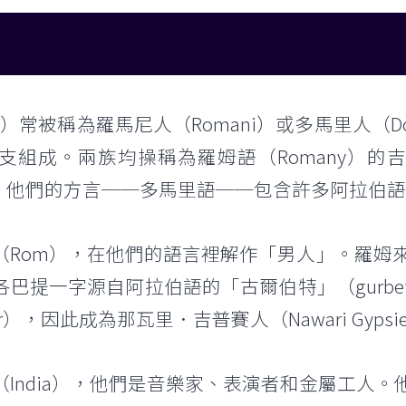
es）常被稱為羅馬尼人（Romani）或多馬里人（Do
個分支組成。兩族均操稱為羅姆語（Romany）的
n）相關。他們的方言──多馬里語──包含許多阿拉伯
（Rom），在他們的語言裡解作「男人」。羅姆
各巴提一字源自阿拉伯語的「古爾伯特」（gurb
），因此成為那瓦里．吉普賽人（Nawari Gypsi
（India），他們是音樂家、表演者和金屬工人