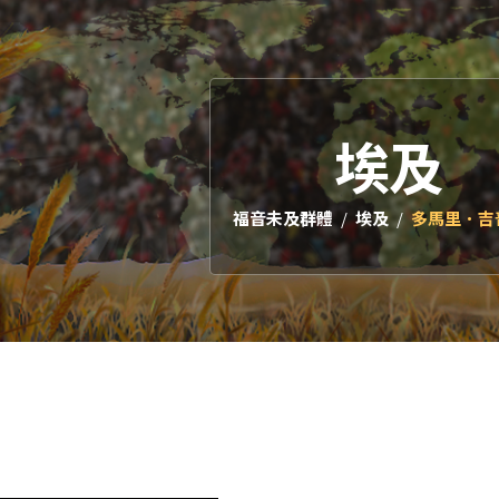
埃及
福音未及群體
埃及
多馬里．吉