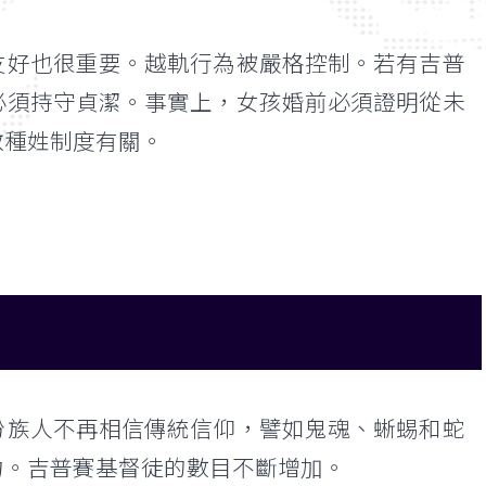
友好也很重要。越軌行為被嚴格控制。若有吉普
必須持守貞潔。事實上，女孩婚前必須證明從未
教種姓制度有關。
份族人不再相信傳統信仰，譬如鬼魂、蜥蜴和蛇
力。吉普賽基督徒的數目不斷增加。