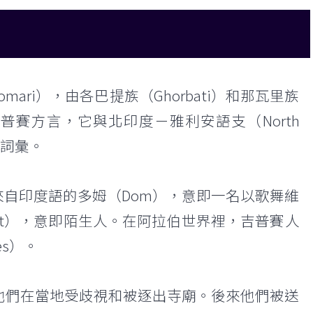
mari），由各巴提族（Ghorbati）和那瓦里族
吉普賽方言，它與北印度－雅利安語支（North
語詞彙。
來自印度語的多姆（Dom），意即一名以歌舞維
et），意即陌生人。在阿拉伯世界裡，吉普賽人
es）。
。他們在當地受歧視和被逐出寺廟。後來他們被送