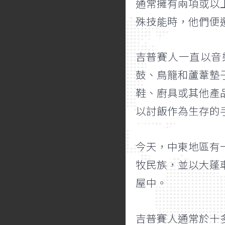
通常擁有兩項或以
殊技能時，他們便
吉普賽人一直以音
鼓、鳥籠和蘆葦墊
鞋、廚具或其他產
以討飯作為生存的
今天，中東地區有
牧民族，並以大蓬
屋中。
吉普賽人通常於十