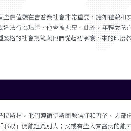
這些價值觀在吉普賽社會非常重要，諸如禮貌和
或違法行為玷污，他會被拋棄。此外，年輕女孩
種嚴格的社會規範與他們從起初承襲下來的印度
是穆斯林，他們遵循伊斯蘭教信仰和習俗。大部
「邪眼」便能詛咒別人；又或有些人有醫病的能