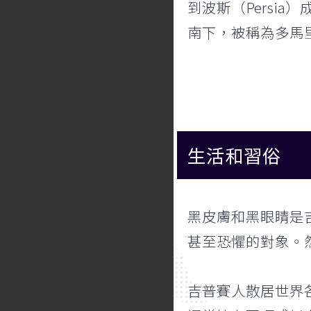
到波斯（Pers
南下，被稱為多馬
生活和習俗
黑皮膚和黑眼睛是
甚至恐懼的對象。
吉普賽人散居世界