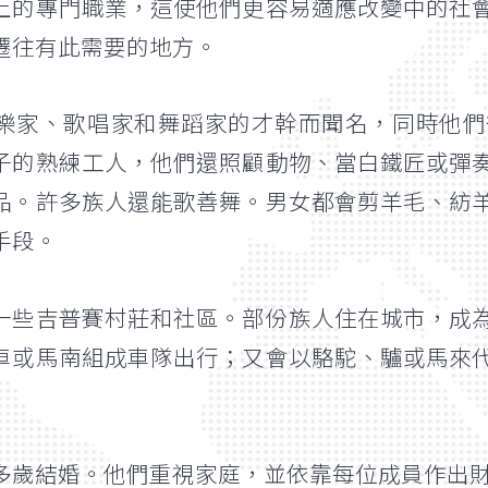
上的專門職業，這使他們更容易適應改變中的社
遷往有此需要的地方。
樂家、歌唱家和舞蹈家的才幹而聞名，同時他們
子的熟練工人，他們還照顧動物、當白鐵匠或彈
品。許多族人還能歌善舞。男女都會剪羊毛、紡
手段。
一些吉普賽村莊和社區。部份族人住在城市，成
車或馬南組成車隊出行；又會以駱駝、驢或馬來
多歲結婚。他們重視家庭，並依靠每位成員作出