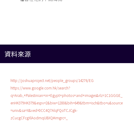
資料來源
http://joshuaproject.net/people_groups/14276/EG
https://www.google.com.hk/search?
q=Arab,+Palestinian+in+Egypt+photos+and+images&rlz=1C1GGGE_
enHK379HK379&espv=2&biw=1280&bih=649&tbm=isch&tbo=u&source
=univ&sa=X&ved=0CC4Q7AlqFQoTCJCgk-
zCucgCFcgXlAodmqUBXQ#imgrc=_