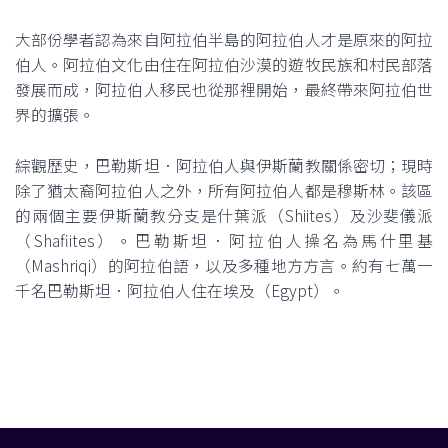
大部份學者認為來自阿拉伯半島的阿拉伯人才是原來的阿拉
伯人。阿拉伯文化由住在阿拉伯沙漠的遊牧民族和村民部落
發展而成，阿拉伯人移民也從那裡開始，最終帶來阿拉伯世
界的擴張。
綜觀歷史，巴勒斯坦．阿拉伯人與伊斯蘭教關係密切；現時
除了猶太裔阿拉伯人之外，所有阿拉伯人都是穆斯林。該區
的兩個主要伊斯蘭教分支是什葉派（Shiites）及沙斐儀派
（Shafiites）。巴勒斯坦．阿拉伯人操名為馬什里基
（Mashriqi）的阿拉伯語，以及多種地方方言。約有七萬一
千名巴勒斯坦．阿拉伯人住在埃及（Egypt）。