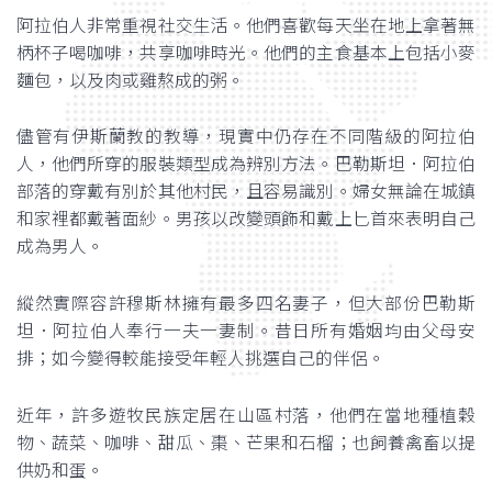
阿拉伯人非常重視社交生活。他們喜歡每天坐在地上拿著無
柄杯子喝咖啡，共享咖啡時光。他們的主食基本上包括小麥
麵包，以及肉或雞熬成的粥。
儘管有伊斯蘭教的教導，現實中仍存在不同階級的阿拉伯
人，他們所穿的服裝類型成為辨別方法。巴勒斯坦．阿拉伯
部落的穿戴有別於其他村民，且容易識別。婦女無論在城鎮
和家裡都戴著面紗。男孩以改變頭飾和戴上匕首來表明自己
成為男人。
縱然實際容許穆斯林擁有最多四名妻子，但大部份巴勒斯
坦．阿拉伯人奉行一夫一妻制。昔日所有婚姻均由父母安
排；如今變得較能接受年輕人挑選自己的伴侶。
近年，許多遊牧民族定居在山區村落，他們在當地種植穀
物、蔬菜、咖啡、甜瓜、棗、芒果和石榴；也飼養禽畜以提
供奶和蛋。