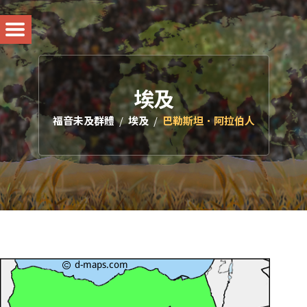
埃及
福音未及群體
埃及
巴勒斯坦．阿拉伯人