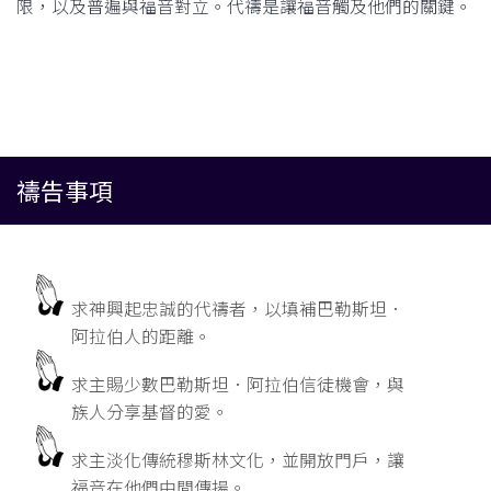
限，以及普遍與福音對立。代禱是讓福音觸及他們的關鍵。
禱告事項
求神興起忠誠的代禱者，以填補巴勒斯坦．
阿拉伯人的距離。
求主賜少數巴勒斯坦．阿拉伯信徒機會，與
族人分享基督的愛。
求主淡化傳統穆斯林文化，並開放門戶，讓
福音在他們中間傳揚。