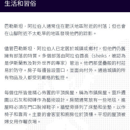
生活和習俗
巴勒斯坦．阿拉伯人通常住在肥沃地區附近的村落；但也會
在山腳附近不太乾旱的地區發現他們的踪影。
儘管巴勒斯坦．阿拉伯人已定居於城鎮或鄉村，但他們仍舊
擁有部落的特質。多個部落由阿拉伯酋長（sheiks，被認為
是伊斯蘭教及對外世界的專家）管治。他們那堡壘般的村莊
易於防守。房子每邊皆設窗口，並面向村外。通過城鎮的所
有物品及人都受到嚴格的監控。
每個住所皆是精心佈置的平頂房屋，稱為市鎮房屋。窗戶週
圍以石灰和砌磚作為藝術設計。房間通常放有一些地毯，進
屋時必須在門口脫掉鞋子。牆壁旁排列了床墊和坐墊，以作
椅子和靠背。主要的會客室和廚房位於頂樓。平坦的屋頂被
婦女用作曬衣場。