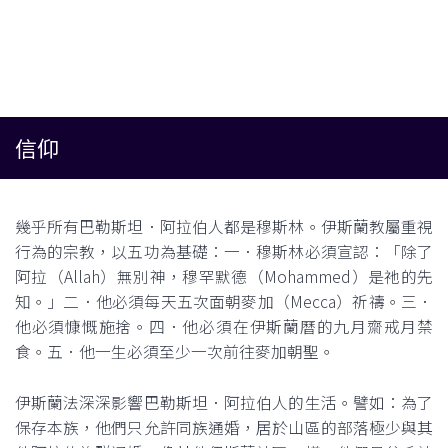
信仰
幾乎所有巴勒斯坦．阿拉伯人都是穆斯林。伊斯蘭教屬重視
行為的宗教，以五功為基礎：一．穆斯林必須宣認：「除了
阿拉（Allah）無別神，穆罕默德（Mohammed）是祂的先
知。」二．他必須每天五次面朝麥加（Mecca）祈禱。三．
他必須慷慨施捨。四．他必須在伊斯蘭曆的九月齋戒月禁
食。五．他一生必須至少一次前往麥加朝聖。
伊斯蘭法深深影響巴勒斯坦．阿拉伯人的生活。譬如：為了
保存本族，他們只允許同族通婚，居於山區的部落極少與其