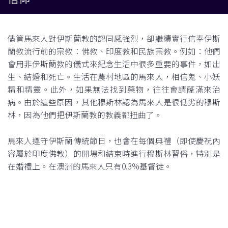
儘管馬來人對伊斯蘭教的認同感強烈，卻繼續實行信奉伊斯
蘭教流行前的宗教：佛教、印度教和民族宗教。例如：他們
會用非伊斯蘭教的儀式來紀念生活中很多重要的事件，如出
生、結婚和死亡。生活在農村地區的馬來人，相信鬼、小妖
精和精靈。此外，如果無法找到藥物，往往會請蕯滿來治
病。由於這些原因，其他穆斯林認為馬來人是很低劣的穆斯
林，因為他們把伊斯蘭教的教義都扭曲了。
馬來人遵守伊斯蘭傳統節日，也會在每個典禮（即使慶祝內
容屬於印度佛教）的開場和結束時進行穆斯林習俗，特別是
在婚禮上。在澳洲的馬來人只有0.3%基督徒。