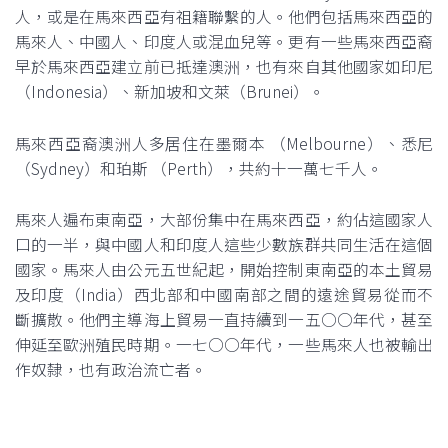
人，或是在馬來西亞有祖籍聯繫的人。他們包括馬來西亞的
馬來人、中國人、印度人或混血兒等。更有一些馬來西亞裔
早於馬來西亞建立前已抵達澳洲，也有來自其他國家如印尼
（Indonesia）、新加坡和文萊（Brunei）。
馬來西亞裔澳洲人多居住在墨爾本 （Melbourne）、悉尼
（Sydney）和珀斯 （Perth），共約十一萬七千人。
馬來人遍布東南亞，大部份集中在馬來西亞，約佔這國家人
口的一半，與中國人和印度人這些少數族群共同生活在這個
國家。馬來人由公元五世紀起，開始控制東南亞的本土貿易
及印度（India）西北部和中國南部之間的遠途貿易從而不
斷擴散。他們主導海上貿易一直持續到一五○○年代，甚至
伸延至歐洲殖民時期。一七○○年代，一些馬來人也被輸出
作奴隸，也有政治流亡者。