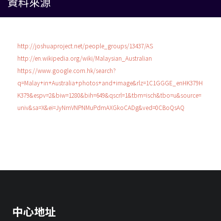
資料來源
http://joshuaproject.net/people_groups/13437/AS
http://en.wikipedia.org/wiki/Malaysian_Australian
https://www.google.com.hk/search?
q=Malay+in+Australia+photos+and+image&rlz=1C1GGGE_enHK379H
K379&espv=2&biw=1280&bih=649&qscrl=1&tbm=isch&tbo=u&source=
univ&sa=X&ei=JyNmVNPNMuPdmAXGkoCADg&ved=0CBoQsAQ
中心地址