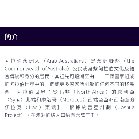
簡介
阿拉伯澳洲人（Arab Australians）是澳洲聯邦（the
Commonwealth of Australia）公民或身繫阿拉伯文化及語
言傳統和身分的居民，其祖先可追溯至由二十三個國家組成
的阿拉伯世界中的一個或更多國家所引致的任何不同的移民
潮［阿拉伯世界：從北非（North Africa）的敘利亞
（Syria）北端和摩洛哥（Morocco）西端至亞洲西南面的
伊拉克（Iraq）東端］。根據約書亞計劃（Joshua
Project），在澳洲的總人口約有六萬三千。