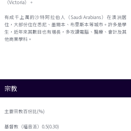
（Victoria）。
有成千上萬的沙特阿拉伯人（Saudi Arabians）在澳洲居
住，大部份住在悉尼、墨爾本、布里斯本等城市。許多是學
生，近年來其數目也有增長，多攻讀電腦、醫療、會計及其
他商業學科。
宗教
主要宗教百份比(%)
基督教（福音派）0.5(0.30)