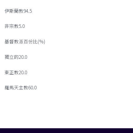
伊斯蘭教94.5
非宗教5.0
基督教派百份比(%)
獨立的20.0
東正教20.0
羅馬天主教60.0