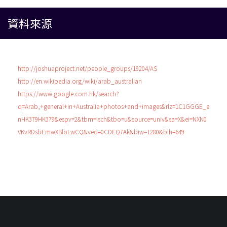
資料來源
http://joshuaproject.net/people_groups/19204/AS
http://en.wikipedia.org/wiki/arab_australian
https://www.google.com.hk/search?
q=Arab,+general+in+Australia+photos+and+images&rlz=1C1GGGE_e
nHK379HK379&espv=2&tbm=isch&tbo=u&source=univ&sa=X&ei=NXN0
VKvRDsbEmwXBloLwCQ&ved=0CDEQ7Ak&biw=1280&bih=649