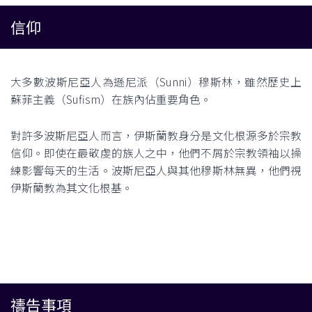
信仰
大多數波斯尼亞人為遜尼派（Sunni）穆斯林，雖然歷史上
蘇菲主義（Sufism）在族內佔重要角色。
對許多波斯尼亞人而言，伊斯蘭教身分是文化根源多於宗教
信仰。即使在最敬虔的族人之中，他們不屑於宗教領袖以操
練影響每天的生活。波斯尼亞人與其他穆斯林無異，他們視
伊斯蘭教為其文化根基。
禱告事項