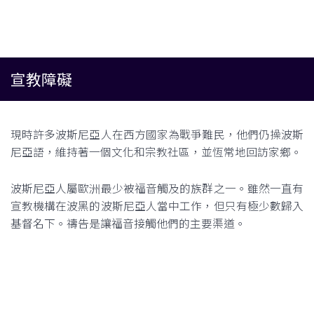
宣教障礙
現時許多波斯尼亞人在西方國家為戰爭難民，他們仍操波斯
尼亞語，維持著一個文化和宗教社區，並恆常地回訪家鄉。
波斯尼亞人屬歐洲最少被福音觸及的族群之一。雖然一直有
宣教機構在波黑的波斯尼亞人當中工作，但只有極少數歸入
基督名下。禱告是讓福音接觸他們的主要渠道。