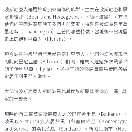
波斯尼亞人是居於歐洲東南部的族群，主要在波斯尼亞和黑
塞哥維那（Bosnia and Herzegovina，下簡稱波黑）。有指
他們的基因源頭反映了多個史前要素，特別是被認為是第拿
里地區（Dinaric region）土著的那些特徵，當地後來出現歷
史上的伊利里亞人（Illyrians）。
現今波黑的最早期居民就是伊利里亞人，他們的語言與現代
的阿爾巴尼亞語（Albanian）相關。羅馬人經過多次戰爭佔
領了伊利里亞（Illyria），操拉丁語的移民自羅馬帝國各處
定居伊利里亞人當中。
大部份波斯尼亞人認同波黑為其民族所屬國家同族，屬此國
家的一部份。
現時約有二百萬波斯尼亞人居於巴爾幹半島（Balkans），
波黑以外大部份族人居於黑山和塞爾維亞（Montenegro
and Serbia）的桑扎克區（Sandzak）。新帕扎爾市（Novi