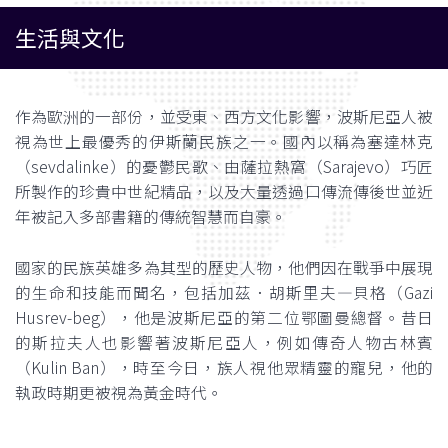
生活與文化
作為歐洲的一部份，並受東、西方文化影響，波斯尼亞人被
視為世上最優秀的伊斯蘭民族之一。國內以稱為塞達林克
（sevdalinke）的憂鬱民歌、由薩拉熱窩（Sarajevo）巧匠
所製作的珍貴中世紀精品，以及大量透過口傳流傳後世並近
年被記入多部書籍的傳統智慧而自豪。
國家的民族英雄多為其型的歷史人物，他們因在戰爭中展現
的生命和技能而聞名，包括加茲．胡斯里夫—貝格（Gazi
Husrev-beg），他是波斯尼亞的第二位鄂圖曼總督。昔日
的斯拉夫人也影響著波斯尼亞人，例如傳奇人物古林賓
（Kulin Ban），時至今日，族人視他眾精靈的寵兒，他的
執政時期更被視為黃金時代。