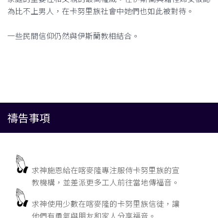
為比不上男人，在卡努里族社會中她們也如此被對待。
一些民間信仰仍然與伊斯蘭教相結合。
禱告事項
求神施恩給在喀麥隆專注服侍卡努里族的宣
教機構，並差派更多工人前往當地傳福音。
求神使用少數在喀麥隆的卡努里族信徒，讓
他們有勇氣與朋友和家人分享福音。