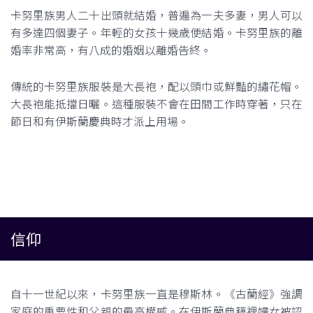
卡努里族男人二十出頭就結婚，普遍為一夫多妻，男人可以
有多達四個妻子。年輕的女孩十幾歲便結婚。卡努里族的離
婚率非常高，有八成的婚姻以離婚告終。
傳統的卡努里族服裝是大長袍，配以頭巾或鮮豔的繡花帽。
大長袍能抵擋日曬。這種服裝不會在田間工作時穿著，只在
節日和有伊斯蘭慶典時才派上用場。
信仰
自十一世紀以來，卡努里族一直是穆斯林。《古蘭經》強調
家庭的重要性和父親的最高權威。在伊斯蘭典籍裡婦女被認