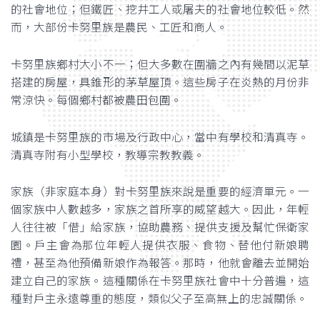
的社會地位；但鐵匠、挖井工人或屠夫的社會地位較低。然
而，大部份卡努里族是農民、工匠和商人。
卡努里族鄉村大小不一；但大多數在圍牆之內有幾間以泥草
搭建的房屋，具錐形的茅草屋頂。這些房子在炎熱的月份非
常涼快。每個鄉村都被農田包圍。
城鎮是卡努里族的市場及行政中心，當中有學校和清真寺。
清真寺附有小型學校，教導宗教教義。
家族（非家庭本身）對卡努里族來說是重要的經濟單元。一
個家族中人數越多，家族之首所享的威望越大。因此，年輕
人往往被「借」給家族，協助農務、提供支援及幫忙保衛家
園。戶主會為那位年輕人提供衣服、食物、替他付新娘聘
禮，甚至為他預備新娘作為報答。那時，他就會離去並開始
建立自己的家族。這種關係在卡努里族社會中十分普遍，這
種對戶主永遠尊重的態度，類似父子至高無上的忠誠關係。