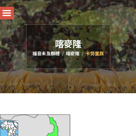
喀麥隆
福音未及群體
喀麥隆
卡努里族