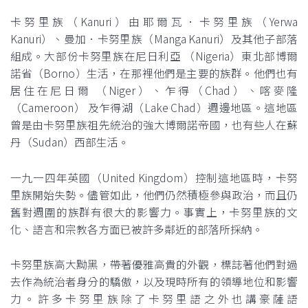
卡努里族（Kanuri）由耶爾瓦．卡努里族（Yerwa
Kanuri）、曼加．卡努里族（Manga Kanuri）及其他子部落
組成。大部份卡努里族在尼日利亞 （Nigeria）東北部博爾
諾省（Borno）生活，在那裡他們是主要的族群。他們也有
居住在尼日爾 （Niger）、乍得（Chad）、喀麥隆
（Cameroon） 及乍得湖（Lake Chad）週邊地區。這地區
曾是由卡努里族祖先統治的強大博爾諾帝國，也有些人在蘇
丹（Sudan）西部生活。
一九一四年英國（United Kingdom）控制這地區時，卡努
里族開始失勢。儘管如此，他們仍然積極參與政治，而且仍
舊對週圍的族群有很大的影響力。事實上，卡努里族的文
化、語言和宗教各方面已被許多鄰近的部落所採納。
卡努里族高大黝黑，帶著優雅高貴的外觀，標誌著他們對過
去作為統治者身分的驕傲，以及現時所有的領導地位和影響
力。許多卡努里族除了卡努里語之外也講豪薩語