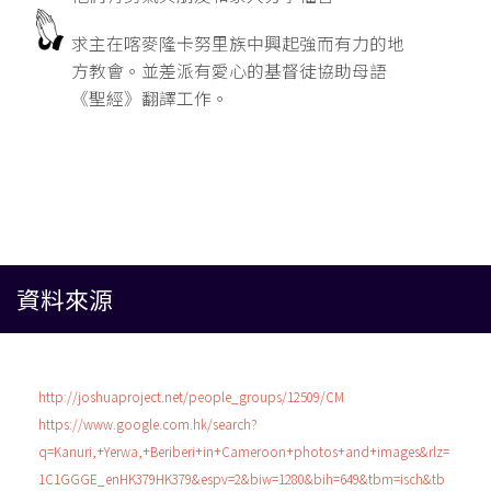
求主在喀麥隆卡努里族中興起強而有力的地
方教會。並差派有愛心的基督徒協助母語
《聖經》翻譯工作。
資料來源
http://joshuaproject.net/people_groups/12509/CM
https://www.google.com.hk/search?
q=Kanuri,+Yerwa,+Beriberi+in+Cameroon+photos+and+images&rlz=
1C1GGGE_enHK379HK379&espv=2&biw=1280&bih=649&tbm=isch&tb