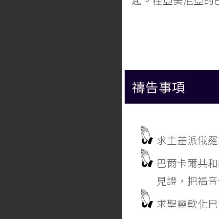
起。在亞美尼亞的
禱告事項
求主差派俄羅
巴爾卡爾共和
見證，把福音
求聖靈軟化巴