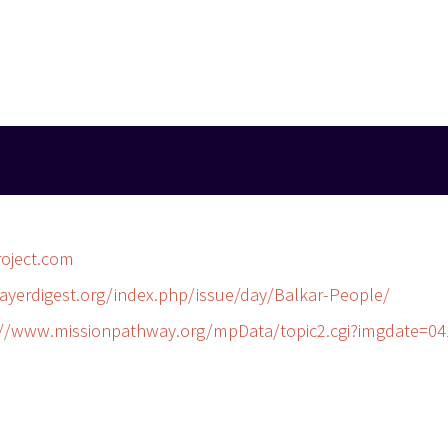
oject.com
ayerdigest.org/index.php/issue/day/Balkar-People/
.missionpathway.org/mpData/topic2.cgi?imgdate=04