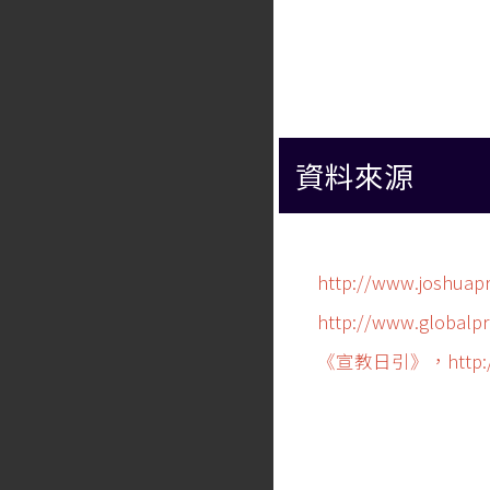
資料來源
http://www.joshuapr
http://www.globalpr
《宣教日引》，http://www