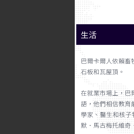
生活
巴爾卡爾人依賴畜
石板和瓦屋頂。
在就業市場上，巴
語，他們相信教育
學家、醫生和核子物
默．馬古梅托維奇．埃涅