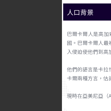
人口背景
巴爾卡爾人是高加索
國。巴爾卡爾人最初是伊
入侵迫使他們到高
他們的語言是卡拉恰
卡爾兩種方言，估計使
現時在亞美尼亞（A