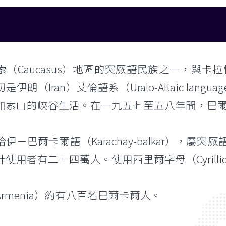
（Caucasus）地區的突厥語民族之一，與卡拉恰
朗（Iran）艾倫語系（Uralo-Altaic lang
加索山的峽谷生活。在一九五七至五八年間，巴
伊－巴爾卡爾語（Karachay-balkar），
用者有二十四萬人。使用西里爾字母（Cyrillic S
rmenia）約有八百名巴爾卡爾人。