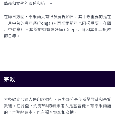
藝術和文學的關係和統一。
在節日方面，泰米爾人有很多慶祝節日，其中最重要的是在
一月中旬的豐年祭(Pongal)。泰米爾新年也同樣重要，在四
月中旬舉行。其餘的還有屠妖節 (Deepavali) 和其他印度教
節日等。
宗教
大多數泰米爾人是印度教徒，有少部分是伊斯蘭教徒和基督
教徒。在肯亞，約有5%的泰米爾人是基督徒。有泰米爾語
的全本聖經譯本，也有福音電影和廣播。