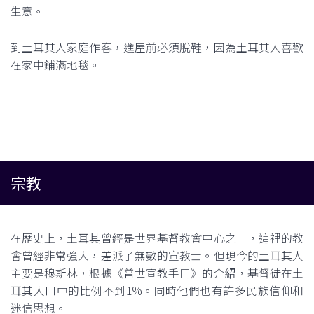
生意。
到土耳其人家庭作客，進屋前必須脫鞋，因為土耳其人喜歡
在家中鋪滿地毯。
宗教
在歷史上，土耳其曾經是世界基督教會中心之一，這裡的教
會曾經非常強大，差派了無數的宣教士。但現今的土耳其人
主要是穆斯林，根據《普世宣教手冊》的介紹，基督徒在土
耳其人口中的比例不到1%。同時他們也有許多民族信仰和
迷信思想。