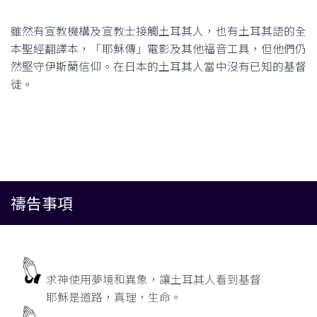
雖然有宣教機構及宣教士接觸土耳其人，也有土耳其語的全
本聖經翻譯本，「耶穌傳」電影及其他福音工具，但他們仍
然堅守伊斯蘭信仰。在日本的土耳其人當中沒有已知的基督
徒。
禱告事項
求神使用夢境和異象，讓土耳其人看到基督
耶穌是道路，真理，生命。