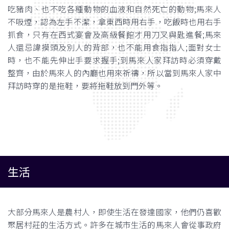
吃豬肉、也不吃各種動物的血液和自然死亡的動物;馬來人
不吸煙，認為左手不潔，拿東西時用右手，吃飯時也用右手
抓食，只有在西式宴會及高級餐館才用刀叉與匙進餐;馬來
人還忌諱摸頭及別人的背部，也不能用食指指人;面對女士
時，也不能先伸出手要求握手;到馬來人家拜訪時必須穿戴
整齊，由於馬來人的內廳也用來祈禱，所以當到馬來人家中
拜訪時穿的是拖鞋，要將拖鞋放到門外等。
生活
大部分馬來人是農村人，即使生活在發達國家，他們仍喜歡
聚居村莊的生活方式。許多在城市生活的馬來人會從事政府