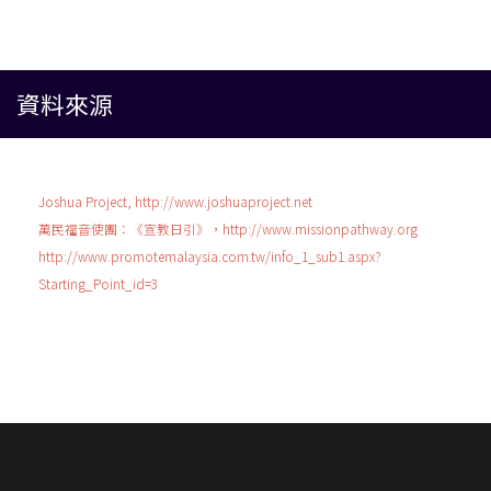
資料來源
Joshua Project, http://www.joshuaproject.net
萬民福音使團：《宣教日引》，http://www.missionpathway.org
http://www.promotemalaysia.com.tw/info_1_sub1.aspx?
Starting_Point_id=3