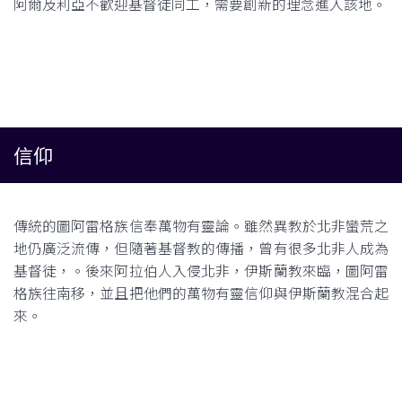
阿爾及利亞不歡迎基督徒同工，需要創新的理念進入該地。
信仰
傳統的圖阿雷格族信奉萬物有靈論。雖然異教於北非蠻荒之
地仍廣泛流傳，但隨著基督教的傳播，曾有很多北非人成為
基督徒，。後來阿拉伯人入侵北非，伊斯蘭教來臨，圖阿雷
格族往南移，並且把他們的萬物有靈信仰與伊斯蘭教混合起
來。