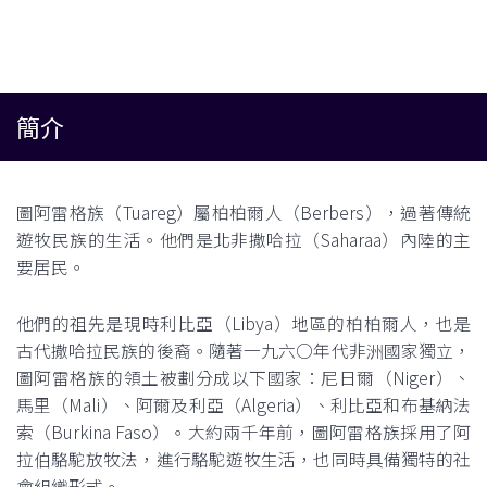
簡介
圖阿雷格族（Tuareg）屬柏柏爾人（Berbers），過著傳統
遊牧民族的生活。他們是北非撒哈拉（Saharaa）內陸的主
要居民。
他們的祖先是現時利比亞（Libya）地區的柏柏爾人，也是
古代撒哈拉民族的後裔。隨著一九六○年代非洲國家獨立，
圖阿雷格族的領土被劃分成以下國家：尼日爾（Niger）、
馬里（Mali）、阿爾及利亞（Algeria）、利比亞和布基納法
索（Burkina Faso）。大約兩千年前，圖阿雷格族採用了阿
拉伯駱駝放牧法，進行駱駝遊牧生活，也同時具備獨特的社
會組織形式。