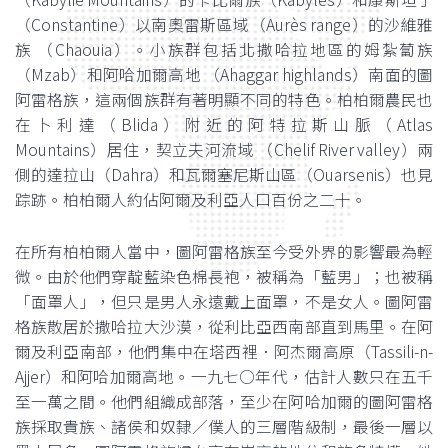
（Constantine）以南奧雷斯區域（Aurès range）的沙維雅
族 （Chaouia）。小族群包括北撒哈拉地區的姆紮蔔族
（Mzab）和阿哈加爾高地 （Ahaggar highlands）南面的圖
阿雷格族，這兩個族群有著明顯不同的特色。柏柏爾農民也
在卜利達（Blida）附近的阿特拉斯山脈（Atlas
Mountains）居住，契立夫河流域 （Chelif River valley）兩
側的達拉山（Dahra）和瓦爾塞尼斯山區（Ouarsenis）也見
踪跡。柏柏爾人約佔阿爾及利亞人口百份之二十。
在所有柏柏爾人當中，圖阿雷格族至今受外界的影響最為輕
微。由於他們穿靛藍染色棉長袍，被稱為「藍男」；也被稱
「面罩人」，但只是男人永遠戴上面罩，不是女人。圖阿雷
格族散居於撒哈拉大沙漠，從利比亞西南部直到馬里。在阿
爾及利亞南部，他們集中在塔西裡．阿杰爾高原（Tassili-n-
Ajjer）和阿哈加爾高地。一九七○年代，估計人數只在五千
至一萬之間。他們組織成部落，至少在阿哈加爾的圖阿雷格
族採取貴族、諸侯和奴隸／僕人的三層階級制，最後一層以