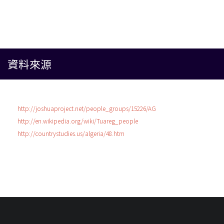
資料來源
http://joshuaproject.net/people_groups/15226/AG
http://en.wikipedia.org/wiki/Tuareg_people
http://countrystudies.us/algeria/48.htm