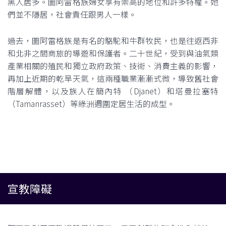
黑人居多。圖阿雷格族婦女享有崇高的地位和許多特權。她
們並不隱居，社會責任跟男人一樣。
過去，圖阿雷格族是有名的駱駝和牛群牧民，也是往返西非
和北非之間商旅的導遊和保護者。二十世紀，受到與油氣類
產業相關的殖民和獨立政府政策、技術、消費主義的影響，
再加上近期的乾旱天氣，這兩種職業漸漸式微，導致舊社會
階層解體，以及族人在簡內特 （Djanet）和塔曼拉塞特
（Tamanrasset）等綠洲週圍定居生活的成型。
宣教障礙