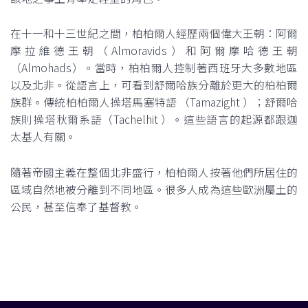
在十一和十三世紀之間，柏柏爾人經歷兩個偉大王朝：阿爾
摩拉維德王朝（Almoravids）和阿爾摩哈德王朝
（Almohads）。當時，柏柏爾人控制著西班牙大多數地區
以及北非。從語言上，可看到舒爾哈族分離於更大的柏柏爾
族群。傳統柏柏爾人操塔馬塞特語 （Tamazight ）；舒爾哈
族則操塔秋爾系語（Tachelhit ）。這些語言的起源都跟迦
太基人有關。
隨著帝國主義在整個北非盛行，柏柏爾人按著他們所居住的
區域自然地被分離到不同地區。很多人成為這些歐洲屬土的
公民，甚至信奉了基督教。