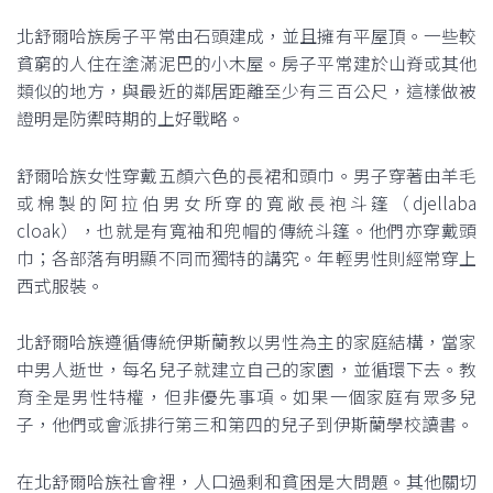
北舒爾哈族房子平常由石頭建成，並且擁有平屋頂。一些較
貧窮的人住在塗滿泥巴的小木屋。房子平常建於山脊或其他
類似的地方，與最近的鄰居距離至少有三百公尺，這樣做被
證明是防禦時期的上好戰略。
舒爾哈族女性穿戴五顏六色的長裙和頭巾。男子穿著由羊毛
或棉製的阿拉伯男女所穿的寬敞長袍斗篷（djellaba
cloak），也就是有寬袖和兜帽的傳統斗篷。他們亦穿戴頭
巾；各部落有明顯不同而獨特的講究。年輕男性則經常穿上
西式服裝。
北舒爾哈族遵循傳統伊斯蘭教以男性為主的家庭結構，當家
中男人逝世，每名兒子就建立自己的家園，並循環下去。教
育全是男性特權，但非優先事項。如果一個家庭有眾多兒
子，他們或會派排行第三和第四的兒子到伊斯蘭學校讀書。
在北舒爾哈族社會裡，人口過剩和貧困是大問題。其他關切