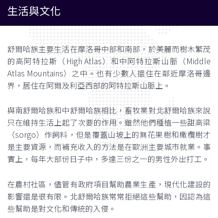
生活與文化
舒爾哈族主要生活在摩洛哥中部和南部，於美麗而樹木繁茂
的高阿特拉斯（High Atlas）和中阿特拉斯山脈（Middle
Atlas Mountains）之中。也有少數人還住在鄰近摩洛哥邊
界，居住在阿爾及利亞西部的阿特拉斯山脈上。
與南舒爾哈族和中舒爾哈族相比，畜牧業對北舒爾哈族來說
只在維持生活上起了次要的作用。雖然他們種植一些甜高粱
（sorgo）作飼料，但是覆蓋山坡上的無花果樹和橄欖樹才
是主要資源，而補充收入的方法是在歐洲主要城市就業。事
實上，每年大部份日子中，多達三份之一的男性外出打工。
在農村社區，儘管有政府項目幫助農業生產，現代化建設的
影響還是很有限。北舒爾哈族常常拒絕這些幫助，因認為這
些幫助是對文化和傳統的入侵。