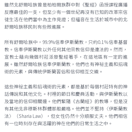
雖然北舒爾哈族曾是柏柏爾族群中對《聖經》函授課程廣播
反應最佳的一支，但至少有一個世紀再沒有已知的改革宗信
徒生活在他們當中為主作見證；但福音在生活於城市中的北
舒爾哈族移民則有些微進展。
所有舒爾哈族中，99.9%信奉伊斯蘭教，只約0.1％信奉基督
教。信奉伊斯蘭教以外任何其他宗教信仰是違法的。然而，
宣教士藉向幾個村莊派發聖經著手，在這地區有一定的進
展。雖然舒爾哈族信奉伊斯蘭教，他們也有神祕主義和招魂
術的元素，與傳統伊斯蘭習俗和信仰相互交織。
這些神祕主義和招魂術的元素，都是基於每個村莊特有的神
話傳說和其他文化。村裡的節日和慶典活動，與伊斯蘭教以
及當地的信仰相關連。他們緊隨《古蘭經》的教導，但是沒
有其他北非穆斯林群體那般嚴格。他們並不堅持〈伊斯蘭教
法〉（Sharia Law），但女性仍然十分順服丈夫。他們相信
有一位時刻存在與活躍的神在他們的日常生活之中。