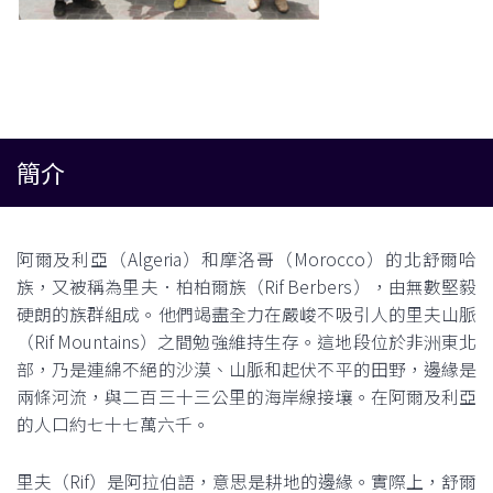
簡介
阿爾及利亞（Algeria）和摩洛哥（Morocco）的北舒爾哈
族，又被稱為里夫．柏柏爾族（Rif Berbers），由無數堅毅
硬朗的族群組成。他們竭盡全力在嚴峻不吸引人的里夫山脈
（Rif Mountains）之間勉強維持生存。這地段位於非洲東北
部，乃是連綿不絕的沙漠、山脈和起伏不平的田野，邊緣是
兩條河流，與二百三十三公里的海岸線接壤。在阿爾及利亞
的人口約七十七萬六千。
里夫（Rif）是阿拉伯語，意思是耕地的邊緣。實際上，舒爾