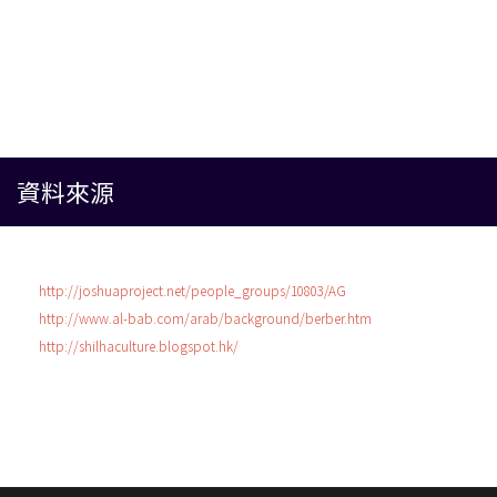
資料來源
http://joshuaproject.net/people_groups/10803/AG
http://www.al-bab.com/arab/background/berber.htm
http://shilhaculture.blogspot.hk/