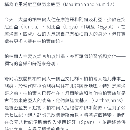
稱為毛里塔尼亞與努米底亞（Mauritania and Numidia）。
今天，大量的柏柏爾人住在摩洛哥和阿爾及利亞，少數在突
尼西亞（Tunisia）、利比亞（Libya）和埃及（Egypt）。在
摩洛哥，四成左右的人承認自己有柏柏爾人的身分，但其實
還有更多人擁有柏柏爾血統。
柏柏爾人主要以語言加以辨識，亦可藉傳統習俗和文化──
獨特的音樂和舞蹈來分別。
舒爾哈族屬於柏柏爾人一個亞文化群。柏柏爾人是北非本土
族群，於現代阿拉伯族群居住在北非廣泛地區，特別是摩洛
哥之前，柏柏爾人已經存在。舒爾哈族和其他柏柏爾族群是
古代努米底亞人的後裔，他們與迦太基人（Carthaginians）
是親密盟友。起初，柏柏爾人拒絕信奉伊斯蘭教，但到了公
元七世紀，絕大部份已改信伊斯蘭教。隨著這個轉變，他們
在公元八世紀伊斯蘭教入侵西班牙（Spain），並最終兼併
該地之事上有舉足輕重的角色。