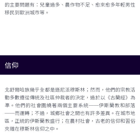
的主要問題有：兒童過多、農作物不足、愈來愈多年輕男性
移民到歐洲城市等。
信仰
北舒爾哈族幾乎全都是遜尼派穆斯林；然而，他們的宗教活
動多數遵從傳統及社區仲裁者的決定，過於以《古蘭經》為
準。他們的社會圍繞著兩個主要系統──伊斯蘭教和部落
──而運轉；不過，城鄉社會之間也有許多差異。在城市地
區，正統的伊斯蘭教盛行；在農村社會，古老的信仰和習俗
夾雜在穆斯林信仰之中。