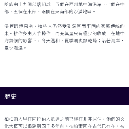
哈族由十九個部落組成：五個在西部地中海沿岸、七個在中
部、五個在東部、兩個在東南部的沙漠地區。
儘管環境惡劣，這些人仍然受到深厚而牢固的家庭傳統約
束。耕作多由人手操作，而充其量只有極少的收成。在地中
海氣候的影響下，冬天溫和，夏季則炎熱乾燥；沿著海岸，
夏季潮濕。
歷史
柏柏爾人早在阿拉伯人抵達之前已經在北非居住，他們的文
化大概可以追溯到四千多年前。柏柏爾國在古代已存在，被