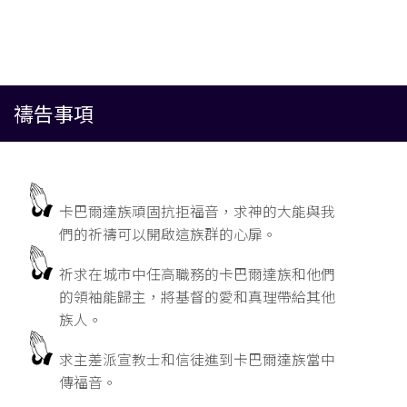
禱告事項
卡巴爾達族頑固抗拒福音，求神的大能與我
們的祈禱可以開啟這族群的心扉。
祈求在城市中任高職務的卡巴爾達族和他們
的領袖能歸主，將基督的愛和真理帶給其他
族人。
求主差派宣教士和信徒進到卡巴爾達族當中
傳福音。