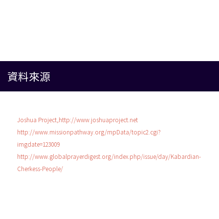
資料來源
Joshua Project,http://www.joshuaproject.net
http://www.missionpathway.org/mpData/topic2.cgi?
imgdate=123009
http://www.globalprayerdigest.org/index.php/issue/day/Kabardian-
Cherkess-People/