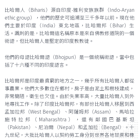
比哈爾人（Biharis）源自印度-雅利安族族群（Indo-Aryan
ethic group），他們的歷史可追溯至三千多年以前。現在他
們主要於印度（India）東北地區，比哈爾邦（Bihar）生
活。諷刺的是，比哈爾這名稱原本是來自佛教修道院的一個
術語，但比哈爾人是堅定的印度教教徒。
他們的母語比哈爾語（Bhojpuri）是一個統稱術語，當中包
括了十六種不同的印度語言。
比哈爾邦是印度最貧窮的地方之一，幾乎所有比哈爾人都從
事農業。他們大多數住在鄉村，房子是由泥土和樹枝建成，
非常簡陋，衛生也欠佳。由於失業率高，大量比哈爾人到外
地尋找工作。除了印度比哈爾邦，有部份比哈爾人移居到西
孟加拉邦（West Bengal）、阿薩姆邦（Assam）、馬哈拉
施特拉邦（Maharashtra），還有鄰國巴基斯坦
（Pakistan）、尼泊爾（Nepal）和孟加拉（Bengal）。十
九世紀，大批比哈爾人以契約勞工身分到世界各地甘蔗和橡