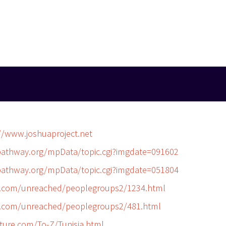
://www.joshuaproject.net
pathway.org/mpData/topic.cgi?imgdate=091602
pathway.org/mpData/topic.cgi?imgdate=051804
.com/unreached/peoplegroups2/1234.html
.com/unreached/peoplegroups2/481.html
ture.com/To-Z/Tunisia.html