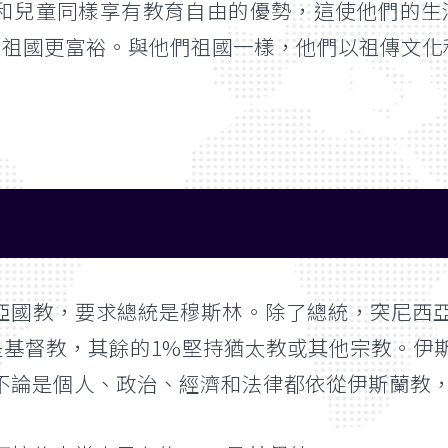
和兒童同樣享有教育自由的優勢，這使他們的生
活比祖國更富裕。與他們祖國一樣，他們以祖傳文化
亞國教，要求總統是穆斯林。除了總統，突尼西
 是基督教，其餘的1%堅持猶太教或其他宗教。
不論是個人、政治、經濟和法律都依從伊斯蘭教