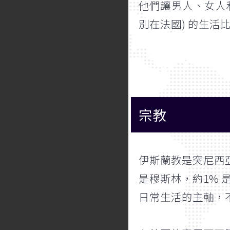
他們讓男人、女人
別在法國) 的生
宗教
伊斯蘭教是突尼西
是穆斯林，約1%
日常生活的主軸，