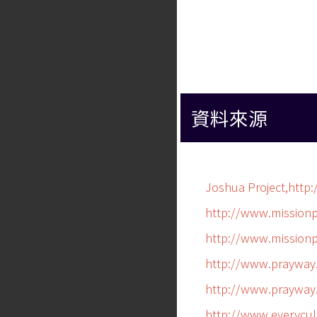
資料來源
Joshua Project,http
http://www.mission
http://www.mission
http://www.prayway
http://www.prayway
http://www.everycul