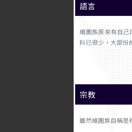
語言
維圖族原來有自己
料已很少，大部份
宗教
雖然維圖族自稱是