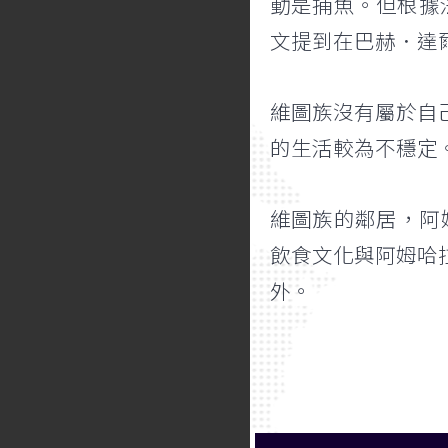
動是捕魚。但根據法國
文提到在巴赫．達爾
維圖族沒有屬於自
的生活較為不穩定
維圖族的鄰居，阿
飲食文化與阿姆哈
外。