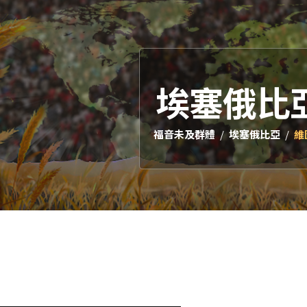
埃塞俄比
福音未及群體
埃塞俄比亞
維