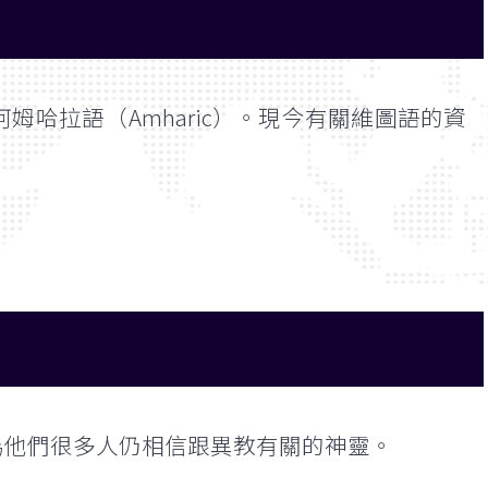
哈拉語（Amharic）。現今有關維圖語的資
為他們很多人仍相信跟異教有關的神靈。