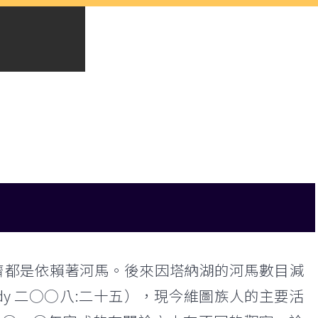
濟都是依賴著河馬。後來因塔納湖的河馬數目減
udy 二○○八:二十五），現今維圖族人的主要活