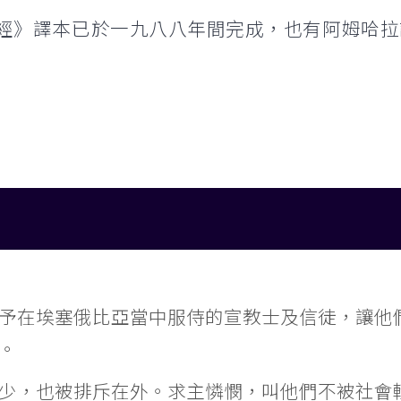
經》譯本已於一九八八年間完成，也有阿姆哈拉
予在埃塞俄比亞當中服侍的宣教士及信徒，讓他
。
少，也被排斥在外。求主憐憫，叫他們不被社會