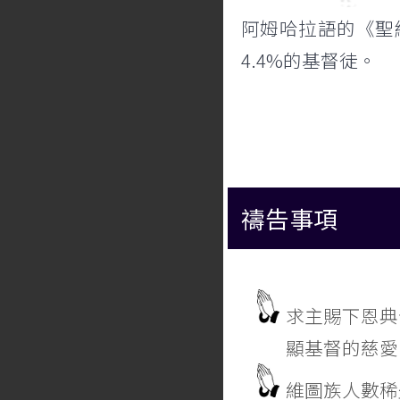
阿姆哈拉語的《聖
4.4%的基督徒。
禱告事項
求主賜下恩典
顯基督的慈愛
維圖族人數稀