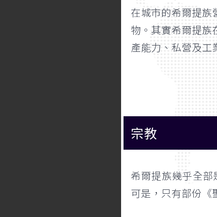
在城市的希爾提族
物。其實希爾提族
產能力、私營及工
宗教
希爾提族幾乎全部
可是，只有部份《