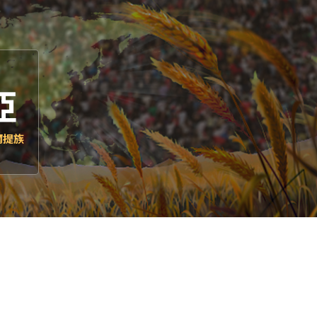
亞
爾提族