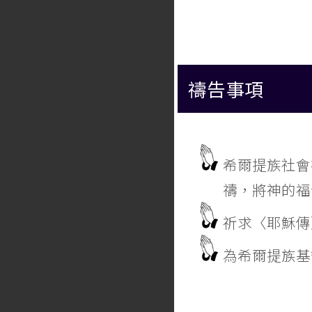
禱告事項
希爾提族社會
禱，將神的福
祈求〈耶穌傳
為希爾提族基