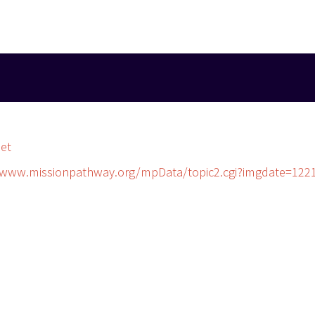
et
.missionpathway.org/mpData/topic2.cgi?imgdate=122