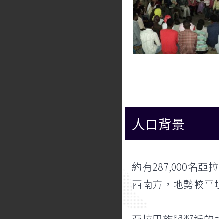
人口背景
約有287,000名
西南方，地勢較平
亞拉巴族與鄰近的坎巴