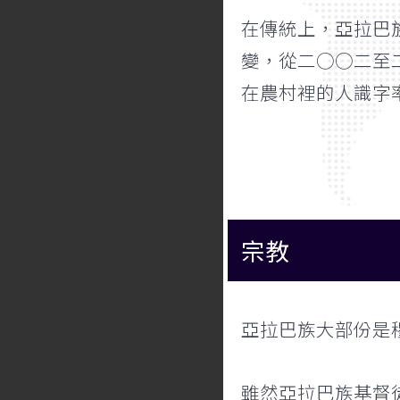
在傳統上，亞拉巴
變，從二○○二至
在農村裡的人識字率
宗教
亞拉巴族大部份是
雖然亞拉巴族基督