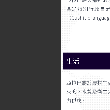
區是特別行政自
（Cushitic lang
生活
亞拉巴族於農村生
來的，水質及衛生
力供應。