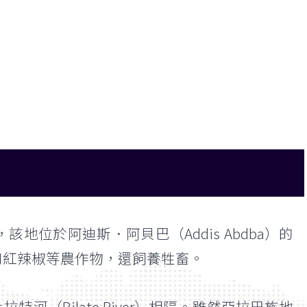
，該地位於阿迪斯．阿貝巴（Addis Abdba）的
和紅辣椒等農作物，還飼養牲畜。
河（Bilate River）相隔。雖然亞拉巴族地