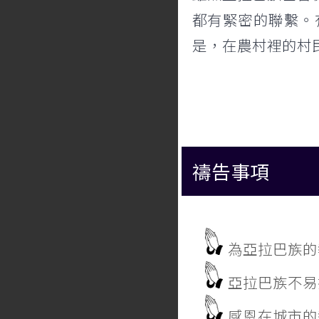
都有緊密的聯繫。
是，在農村裡的村
禱告事項
為亞拉巴族的
亞拉巴族不易
感恩在城市的