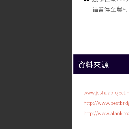
福音傳至農村
資料來源
www.joshuaproject.n
http://www.bestbrid
http://www.alanknox