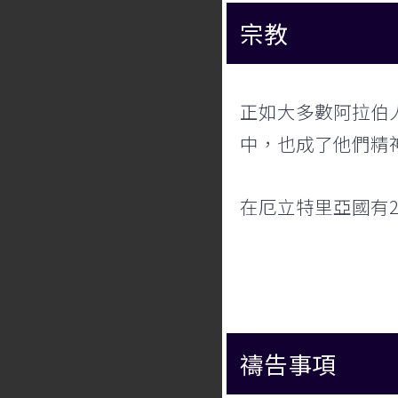
宗教
正如大多數阿拉伯
中，也成了他們精
在厄立特里亞國有
禱告事項