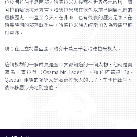
位於阿拉伯半島南部。哈德拉米人後裔在世界各地散居，講
阿拉伯哈德拉米方言。哈德拉米族在很久以前已開展他們的
遷移歷史，一直至今天。在非洲，也有很長的歷史足跡。在
殖民時期的部落戰爭中，哈德拉米族人經常加入為索馬里蘇
丹軍隊。
現今在厄立特里亞國，約有十萬三千名哈德拉米族人。
這個族群的一個成員是全世界都知道的一個人物，他就是奧
薩馬‧賓拉登（Osama bin Laden）。這位阿蓋達（al-
Qaeda）組織的領導人是哈德拉米人的兒子，在也門出生、
後來移居沙烏地阿拉伯。