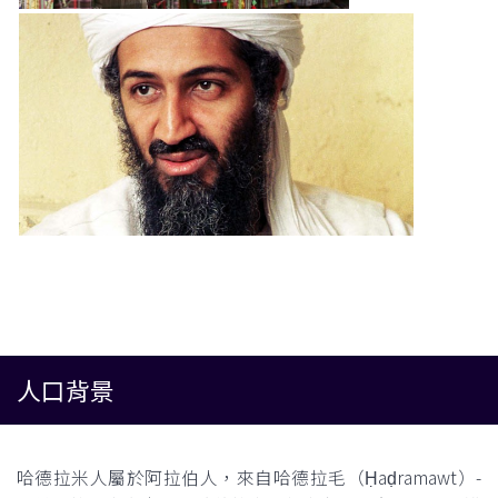
人口背景
哈德拉米人屬於阿拉伯人，來自哈德拉毛（Ḥaḍramawt）-