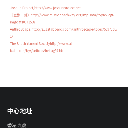
Joshua Project,http://www.joshuaproject.net
《宣教日引》http://www.missionpathway.org/mpData/topic2.cgi?
imgdate=071508
AnthroScape,http://s1.zetaboards.com/anthroscape/topic/5037366/
1/
The British-Yemeni Societyhttp://www.al-
bab.com/bys/articles/freitag99.htm
中心地址
香港 九龍