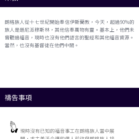
朗格族人從十七世紀開始奉信伊斯蘭教，今天，超過90%的
族人是遜尼派穆斯林，其他信奉萬物有靈。基本上，他們未
曾聽過福音，現時也沒有他們語言的聖經和其他福音資源。
當然，也沒有基督徒在他們中間。
禱告事項
現時沒有已知的福音事工在朗格族人當中展
開，求主差派合適的僕人前往與朗格族人接