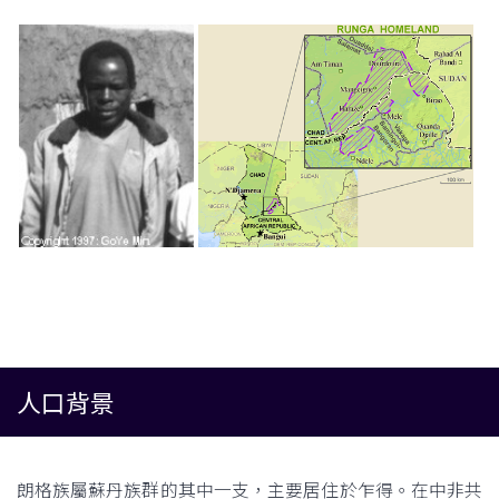
人口背景
朗格族屬蘇丹族群的其中一支，主要居住於乍得。在中非共